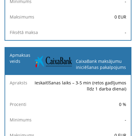
-
0
EUR
-
CaixaBank maksājumu
iniciēšanas pakalpojums
Ieskaitīšanas laiks – 3-5 min (retos gadījumos
līdz 1 darba dienai)
0
%
-
0
EUR