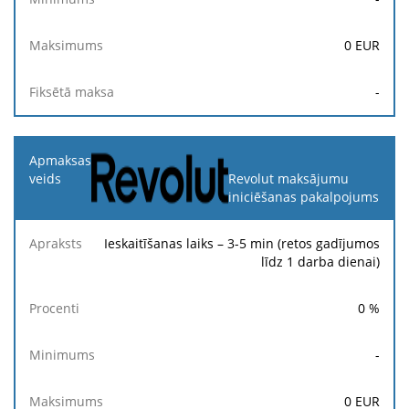
0
EUR
-
Revolut maksājumu
iniciēšanas pakalpojums
Ieskaitīšanas laiks – 3-5 min (retos gadījumos
līdz 1 darba dienai)
0
%
-
0
EUR