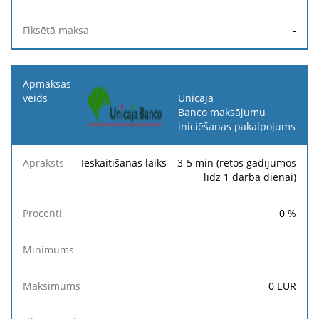
-
Unicaja
Banco maksājumu
iniciēšanas pakalpojums
Ieskaitīšanas laiks – 3-5 min (retos gadījumos
līdz 1 darba dienai)
0
%
-
0
EUR