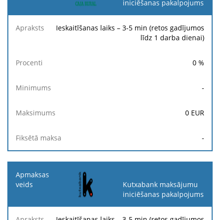
iniciēšanas pakalpojums
Ieskaitīšanas laiks – 3-5 min (retos gadījumos
līdz 1 darba dienai)
0
%
-
0
EUR
-
Kutxabank maksājumu
iniciēšanas pakalpojums
Ieskaitīšanas laiks – 3-5 min (retos gadījumos