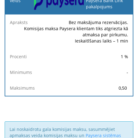
veids
Paysera Bank Link
pakalpojums
Apraksts
Procenti
Minimums
Maksimums
Bez maksājuma rezervācijas.
Komisijas maksa Paysera klientam tiks atgriezta kā
atmaksa par pirkumu.
Ieskaitīšanas laiks – 1 min
1
%
-
0,50
Lai noskaidrotu gala komisijas maksu, sasummējiet
apmaksas veida komisijas maksu un
Paysera sistēmas