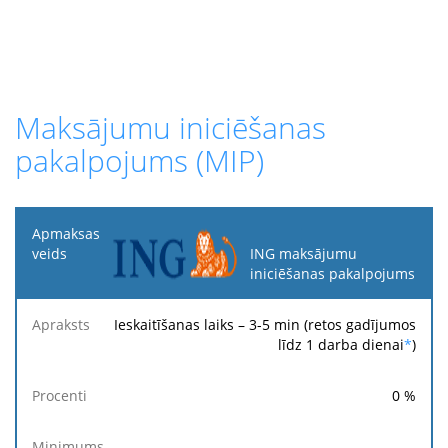
Maksājumu iniciēšanas
pakalpojums (MIP)
Apmaksas
veids
ING maksājumu
iniciēšanas pakalpojums
Fik
Apraksts
Procenti
Minimums
Maksimums
ma
Ieskaitīšanas laiks – 3-5 min (retos gadījumos
līdz 1 darba dienai
*
)
0
%
-