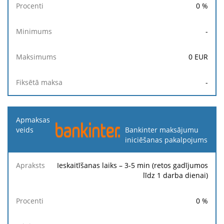
0
%
-
0
EUR
-
Bankinter maksājumu
iniciēšanas pakalpojums
Ieskaitīšanas laiks – 3-5 min (retos gadījumos
līdz 1 darba dienai)
0
%