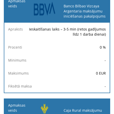
Banco Bilbao Vizcaya
Argentaria maksājumu
iniciēšanas pakalpojums
Ieskaitīšanas laiks – 3-5 min (retos gadījumos
līdz 1 darba dienai)
0
%
-
0
EUR
-
Caja Rural maksājumu