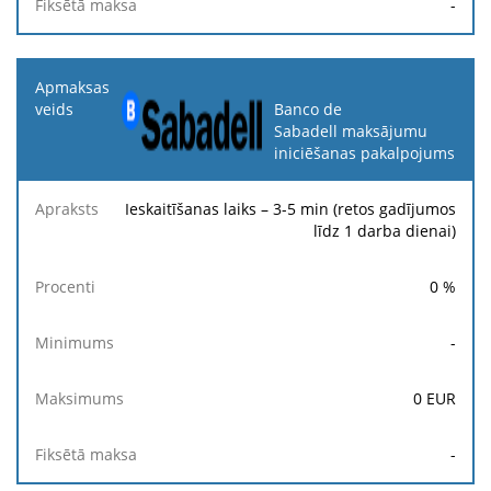
-
Banco de
Sabadell maksājumu
iniciēšanas pakalpojums
Ieskaitīšanas laiks – 3-5 min (retos gadījumos
līdz 1 darba dienai)
0
%
-
0
EUR
-