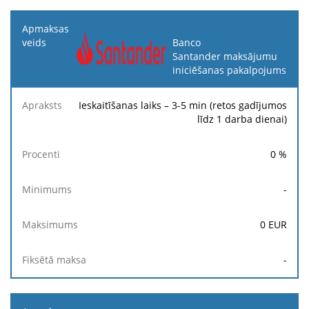
Banco
Santander maksājumu
iniciēšanas pakalpojums
Ieskaitīšanas laiks – 3-5 min (retos gadījumos
līdz 1 darba dienai)
0
%
-
0
EUR
-