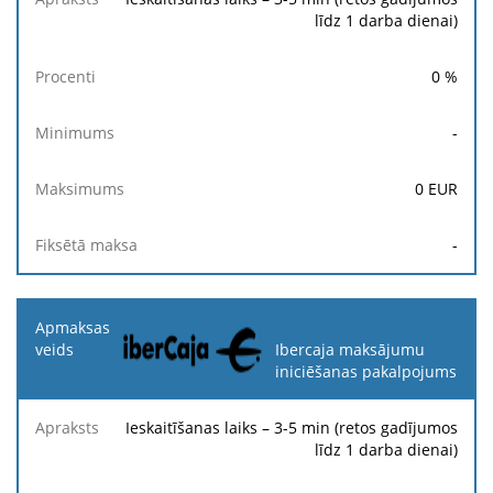
līdz 1 darba dienai)
0
%
-
0
EUR
-
Ibercaja maksājumu
iniciēšanas pakalpojums
Ieskaitīšanas laiks – 3-5 min (retos gadījumos
līdz 1 darba dienai)