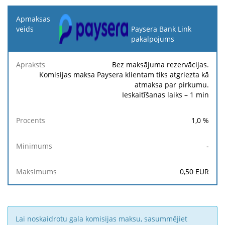
Apmaksas
veids
Paysera Bank Link
pakalpojums
Apraksts
Procents
Minimums
Maksimums
Bez maksājuma rezervācijas.
Komisijas maksa Paysera klientam tiks atgriezta kā
atmaksa par pirkumu.
Ieskaitīšanas laiks – 1 min
1,0
%
-
0,50
EUR
Lai noskaidrotu gala komisijas maksu, sasummējiet