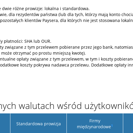
 dwie różne prowizje: lokalna i standardowa.
ie, dla rezydentów państwa (lub dla tych, którzy mają konto choc
pozostałych klientów Paysera, dla których nie jest stosowana lokaln
 płatności: SHA lub OUR.
aty związane z tym przelewem pobierane przez jego bank, natomias
 może otrzymać po prostu mniejszą kwotę).
tualne opłaty związane z tym przelewem, w tym i koszty pobierane 
 dodatkowe koszty pokrywa nadawca przelewu. Dodatkowe opłaty i
nych walutach wśród użytkownik
Firmy
Standardowa prowizja
1
międzynarodowe