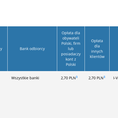
Opłata dla
obywateli
Opłata
Polski, firm
dla
y
Bank odbiorcy
lub
innych
posiadaczy
klientów
kont z
Polski
3
3
Wszystkie banki
2,70
PLN
2,70
PLN
I-