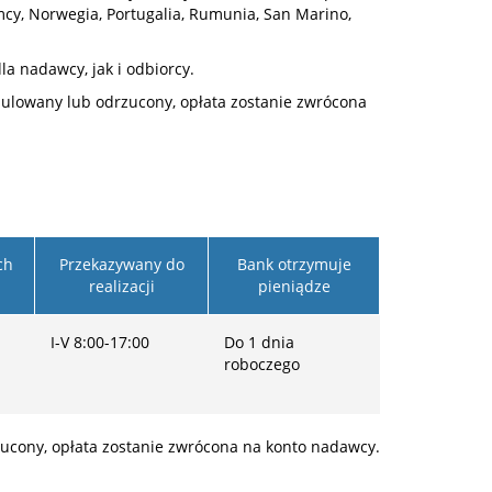
emcy, Norwegia, Portugalia, Rumunia, San Marino,
a nadawcy, jak i odbiorcy.
anulowany lub odrzucony, opłata zostanie zwrócona
ch
Przekazywany do
Bank otrzymuje
realizacji
pieniądze
I-V 8:00-17:00
Do 1 dnia
roboczego
zucony, opłata zostanie zwrócona na konto nadawcy.