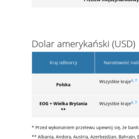
Dolar amerykański (USD)
Kraj odbiorcy
Narodowość nad
4,
7
Wszystkie kraje
Polska
4,
7
EOG + Wielka Brytania
Wszystkie kraje
**
* Przed wykonaniem przelewu upewnij się, że bank
** Albania, Andora, Austria, Azerbejdżan, Bahrajn, B