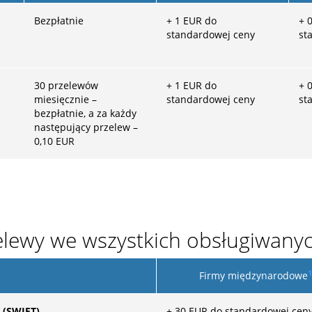
Bezpłatnie
+
1
EUR do
+
0
standardowej ceny
st
30 przelewów
+
1
EUR do
+
0
miesięcznie –
standardowej ceny
st
bezpłatnie, a za każdy
następujący przelew –
0,10 EUR
elewy we wszystkich obsługiwany
1
Firmy międzynarodowe
 (SWIFT)
+
30
EUR do standardowej cen