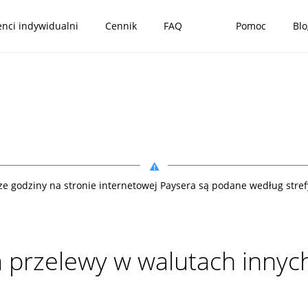
enci indywidualni
Cennik
FAQ
Pomoc
Blo
ze godziny na stronie internetowej Paysera są podane według stre
a przelewy w walutach innych