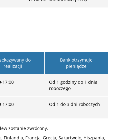
zekazywany do
Bank otrzymuje
realizacji
pieniądze
0-17:00
Od 1 godziny do 1 dnia
roboczego
0-17:00
Od 1 do 3 dni roboczych
lew zostanie zwrócony.
, Finlandia, Francja, Grecja, Sakartwelo, Hiszpania,