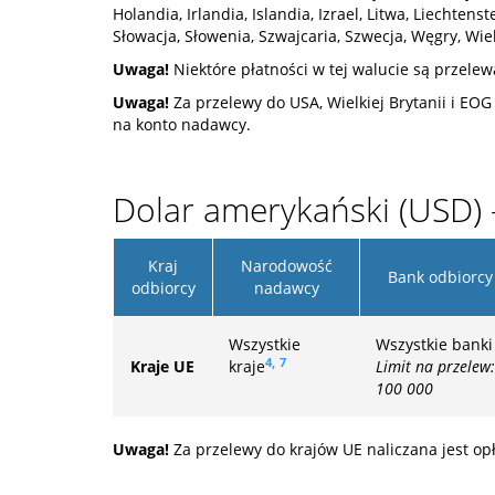
Holandia, Irlandia, Islandia, Izrael, Litwa, Liecht
Słowacja, Słowenia, Szwajcaria, Szwecja, Węgry, Wie
Uwaga!
Niektóre płatności w tej walucie są przele
Uwaga!
Za przelewy do USA, Wielkiej Brytanii i EOG
na konto nadawcy.
Dolar amerykański (USD) 
Kraj
Narodowość
Bank odbiorcy
odbiorcy
nadawcy
Wszystkie
Wszystkie banki
4,
7
Kraje UE
kraje
Limit na przelew:
100 000
Uwaga!
Za przelewy do krajów UE naliczana jest op