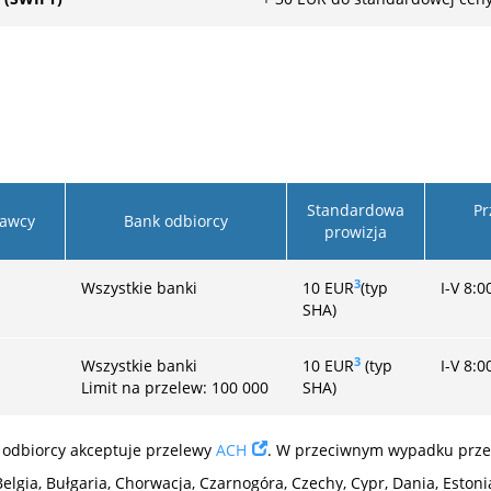
Standardowa
Pr
awcy
Bank odbiorcy
prowizja
3
Wszystkie banki
10
EUR
(typ
I-V 8:0
SHA)
3
Wszystkie banki
10
EUR
(typ
I-V 8:0
Limit na przelew: 100 000
SHA)
 odbiorcy akceptuje przelewy
ACH
. W przeciwnym wypadku prze
elgia, Bułgaria, Chorwacja, Czarnogóra, Czechy, Cypr, Dania, Estonia