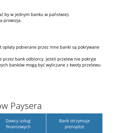
iaż by w jednym banku w państwie).
a prowizja.
t opłaty pobierane przez inne banki są pokrywane
przez bank odbiorcy. Jeżeli przelew nie pokryje
nnych banków mogą być wyliczane z kwoty przelewu
ów Paysera
Dawcy usług
Bank otrzymuje
finansowych
pieniądze