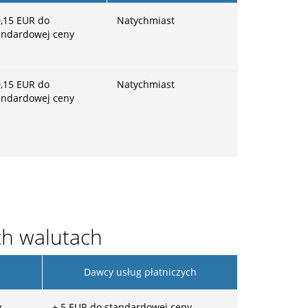
,15
EUR do
Natychmiast
andardowej ceny
,15
EUR do
Natychmiast
andardowej ceny
ch walutach
Dawcy usług płatniczych
y
+
5
EUR do standardowej ceny