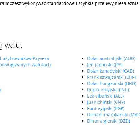
ra możesz wykonywać standardowe i szybkie przelewy niezależnie 
g walut
d użytkowników Paysera
Dolar australijski (AUD)
 obsługiwanych walutach
Jen japoński (JPY)
Dolar kanadyjski (CAD)
Frank szwajcarski (CHF)
Dolar hongkoński (HKD)
h
Rupia indyjska (INR)
Lek albański (ALL)
Juan chiński (CNY)
Funt egipski (EGP)
Dirham marokański (MAD
Dinar algierski (DZD)