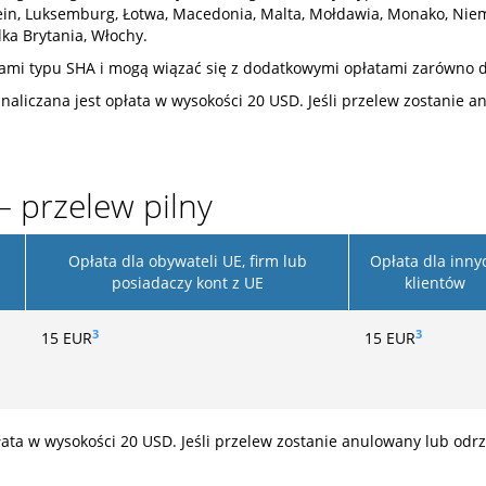
enstein, Luksemburg, Łotwa, Macedonia, Malta, Mołdawia, Monako, Ni
lka Brytania, Włochy.
wami typu SHA i mogą wiązać się z dodatkowymi opłatami zarówno dl
 naliczana jest opłata w wysokości 20 USD. Jeśli przelew zostanie 
– przelew pilny
Opłata dla obywateli UE, firm lub
Opłata dla inny
posiadaczy kont z UE
klientów
3
3
15
EUR
15
EUR
łata w wysokości 20 USD. Jeśli przelew zostanie anulowany lub odr