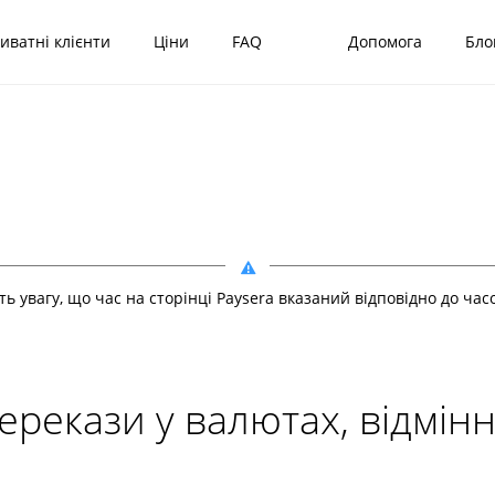
иватні клієнти
Ціни
FAQ
Допомога
Бло
іть увагу, що час на сторінці Paysera вказаний відповідно до ча
перекази у валютах, відмін