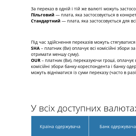
За переказ в одній і тій же валюті можуть засто
Пільговий
— плата, яка застосовується в конкретні
Стандартний
— плата, яка застосовується для всі
Під час здійснення переказів можуть стягуватися 
SHA
– платник (Ви) оплачує всі комісійні збори 
отримати меншу суму).
OUR
– платник (Ви), переказуючи гроші, оплачує 
комісійні збори банку-кореспондента і банку одер
можуть відніматися із суми переказу (часто в раз
У всіх доступних валюта
Країна одержувача
Банк одержувача