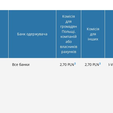
Комісія
для
громадян
Комісія
Польщі,
Банк одержувача
для
компаній
інших
або
власників
рахунків
3
3
Все банки
2,70
PLN
2,70
PLN
I-