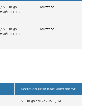
,15
EUR до
Миттєво
ичайної ціни
,15
EUR до
Миттєво
ичайної ціни
Постачальники платіжних послуг
+
5
EUR до звичайної ціни