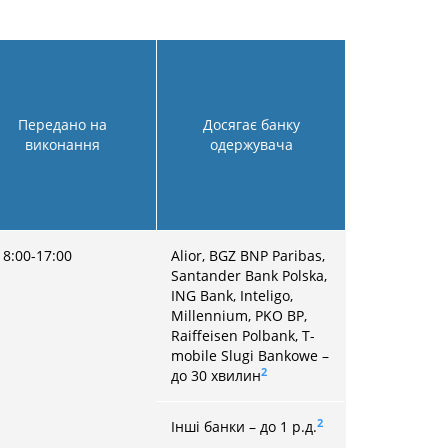
Передано на
Досягає банку
виконання
одержувача
V 8:00-17:00
Alior, BGZ BNP Paribas,
Santander Bank Polska,
ING Bank, Inteligo,
Millennium, PKO BP,
Raiffeisen Polbank, T-
mobile Slugi Bankowe –
2
до 30 хвилин
2
Інші банки – до 1 р.д.