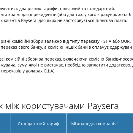
совуватись два різних тарифи: пільговий та стандартний.
й країні для її резидентів (або для тих, у кого є рахунок хоча б в
х клієнтів Paysera, для яких не застосовується пільгова плата.
різні комісійні збори залежно від типу переказу - SHA або OUR.
за переказ свого банку, а комісію інших банків оплачує одержув
всі комісійні збори за переказ, включаючи комісію банків-посе
жувача, суму, якої не вистачає, необхідно заплатити додатково. 
і переказів у доларах США).
х між користувачами Paysera
1
Стандартний тариф
Міжнародна компанія