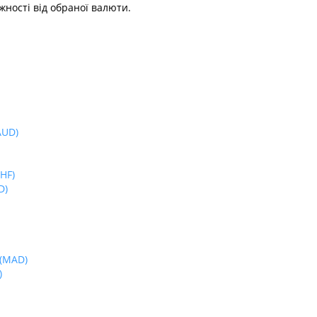
жності від обраної валюти.
AUD)
HF)
D)
(MAD)
)