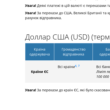
Увага!
Деякі платежі в цій валюті є переказами ти
Увага!
За перекази до США, Великої Британії та кр
рахунок відправника.
Доллар США (USD) (терм
Країна
Громадянство
Ба
одержувача
відправника
одерж
4,
7
Всі країни
Всі бан
Країни ЄС
Ліміт пе
100 000
Увага!
За перекази до країн ЄС, які було скасован