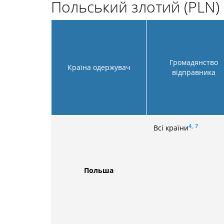
Польський злотий (PLN)
Громадянство
Країна одержувач
відправника
4,
7
Всі країни
Польша