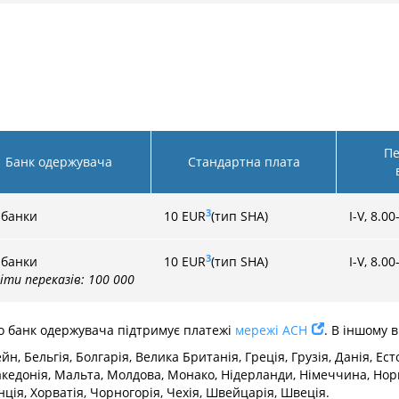
Пе
Банк одержувача
Стандартна плата
3
 банки
10
EUR
(тип SHA)
I-V, 8.00
3
 банки
10
EUR
(тип SHA)
I-V, 8.00
іти переказів: 100 000
що банк одержувача підтримує платежі
мережі ACH
. В іншому 
 Бельгія, Болгарія, Велика Британія, Греція, Грузія, Данія, Естонія
акедонія, Мальта, Молдова, Монако, Нідерланди, Німеччина, Норв
ція, Хорватія, Чорногорія, Чехія, Швейцарія, Швеція.