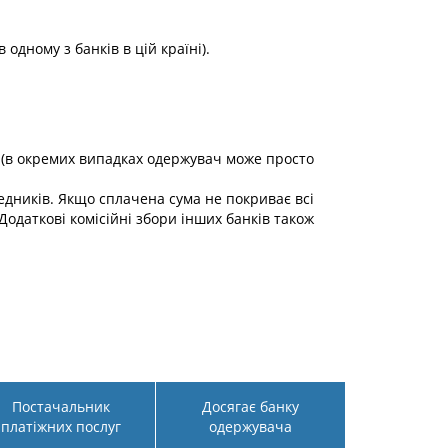
 одному з банків в цій країні).
ач (в окремих випадках одержувач може просто
редників. Якщо сплачена сума не покриває всі
Додаткові комісійні збори інших банків також
Постачальник
Досягає банку
платіжних послуг
одержувача