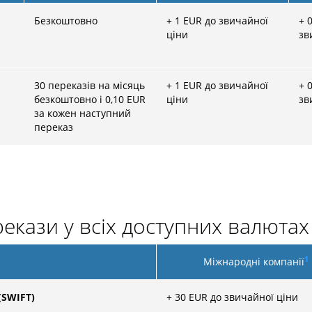
Безкоштовно
+
1
EUR до звичайної
+
0
ціни
зв
30 переказів на місяць
+
1
EUR до звичайної
+
0
безкоштовно і 0,10 EUR
ціни
зв
за кожен наступний
переказ
екази у всіх доступних валютах
1
Міжнародні компанії
(SWIFT)
+
30
EUR до звичайної ціни