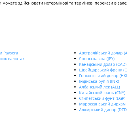
 можете здійснювати нетермінові та термінові перекази в зале
и Paysera
Aвстралійський долар (
пних валютах
Японська єна (JPY)
Канадський долар (CAD)
Швейцарський франк (C
Гонконгський долар (HK
Індійська рупія (INR)
Албанський лек (ALL)
Китайський юань (CNY)
Єгипетський фунт (EGP)
Марокканський дирхам 
Алжирський динар (DZD