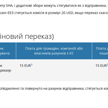
пу SHA, і додаткові збори можуть стягуватися як з відправника, 
аїн ЄЕЗ стягується комісія в розмірі 20 USD, якщо переказ скас
іновий переказ)
нк
Плата для громадян, компаній або
Плата 
увача
власників рахунків з ЄС
інши
3
ки
15
EUR
15
EUR
реказу:
о/відхилено та повернуто на рахунок відправника, стягується ком