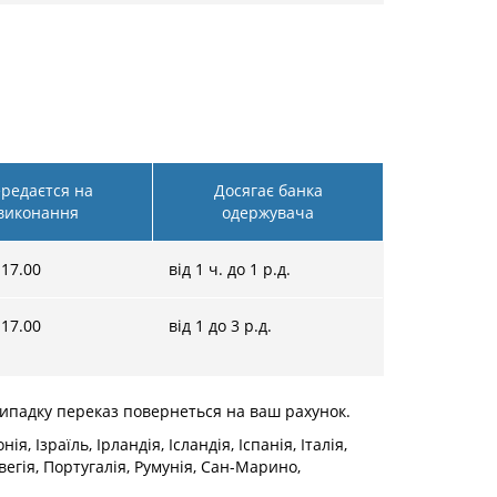
редаєтся на
Досягає банка
виконання
одержувача
-17.00
від 1 ч. до 1 р.д.
-17.00
від 1 до 3 р.д.
випадку переказ повернеться на ваш рахунок.
, Ізраїль, Ірландія, Ісландія, Іспанія, Італія,
егія, Португалія, Румунія, Сан-Марино,