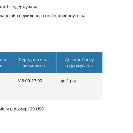
так і з одержувача.
овано або відхилено, а потім повернуто на
для
Передаєтся на
Досягає банку
х
виконання
одержувача
3
I-V 8:00-17:00
до 1 р.д.
ісія в розмірі 20 USD.