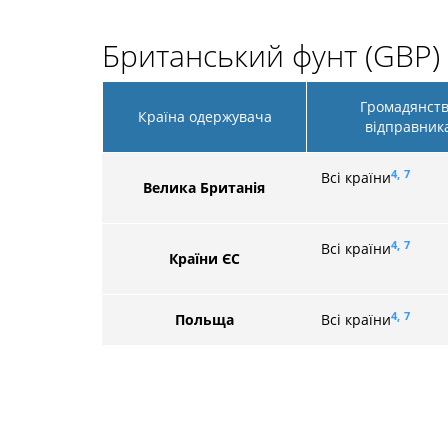
Британський фунт (GBP)
Громадянст
Країна одержувача
відправник
4,
7
Всі країни
Велика Британія
4,
7
Всі країни
Країни ЄС
4,
7
Польща
Всі країни