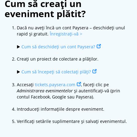
Cum să creați un
eveniment plătit?
Dacă nu aveți încă un cont Paysera – deschideți unul
rapid și gratuit.
Înregistrați-vă >
▶️
Cum să deschideți un cont Paysera?
Creați un proiect de colectare a plăților.
▶️
Cum să începeți să colectați plăți?
Accesați
tickets.paysera.com
, faceți clic pe
Administrarea evenimentelor
și autentificați-vă (prin
contul Facebook, Google sau Paysera).
Introduceți informațiile despre eveniment.
Verificați setările suplimentare și salvați evenimentul.