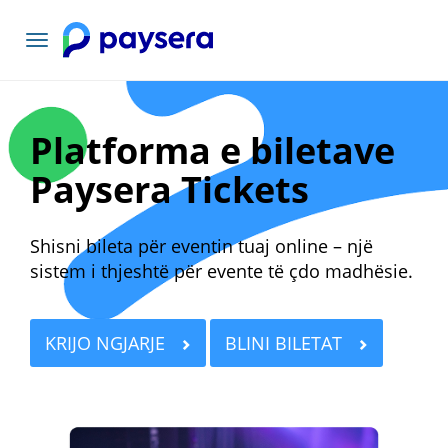
Lundrimi
toggle
Platforma e biletave
Paysera Tickets
Shisni bileta për eventin tuaj online – një
sistem i thjeshtë për evente të çdo madhësie.
KRIJO NGJARJE
BLINI BILETAT