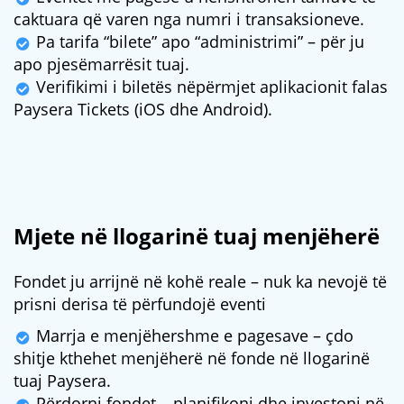
caktuara që varen nga numri i transaksioneve.
Pa tarifa “bilete” apo “administrimi” – për ju
apo pjesëmarrësit tuaj.
Verifikimi i biletës nëpërmjet aplikacionit falas
Paysera Tickets (iOS dhe Android).
Mjete në llogarinë tuaj menjëherë
Fondet ju arrijnë në kohë reale – nuk ka nevojë të
prisni derisa të përfundojë eventi
Marrja e menjëhershme e pagesave – çdo
shitje kthehet menjëherë në fonde në llogarinë
tuaj Paysera.
Përdorni fondet – planifikoni dhe investoni në