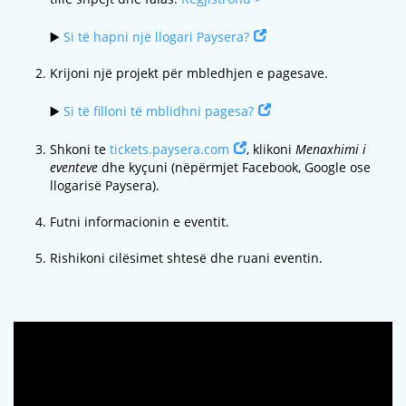
▶️
Si të hapni një llogari Paysera?
Krijoni një projekt për mbledhjen e pagesave.
▶️
Si të filloni të mblidhni pagesa?
Shkoni te
tickets.paysera.com
, klikoni
Menaxhimi i
eventeve
dhe kyçuni (nëpërmjet Facebook, Google ose
llogarisë Paysera).
Futni informacionin e eventit.
Rishikoni cilësimet shtesë dhe ruani eventin.