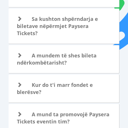
Sa kushton shpërndarja e
biletave nëpërmjet Paysera
Tickets?
A mundem të shes bileta
ndërkombëtarisht?
Kur do t'i marr fondet e
blerësve?
A mund ta promovojë Paysera
Tickets eventin tim?