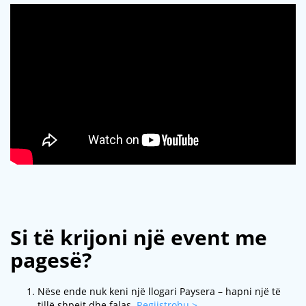
Si të krijoni një event me
pagesë?
Nëse ende nuk keni një llogari Paysera – hapni një të
tillë shpejt dhe falas.
Regjistrohu >