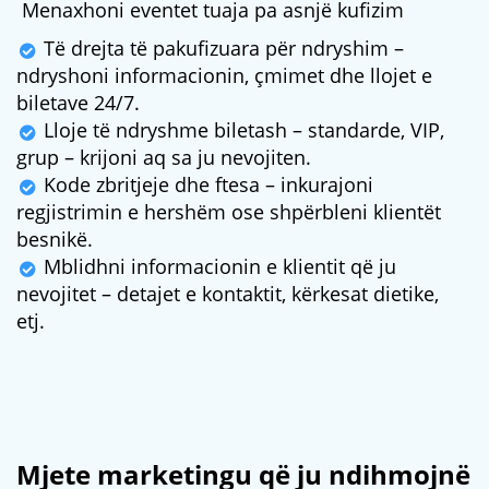
Menaxhoni eventet tuaja pa asnjë kufizim
Të drejta të pakufizuara për ndryshim –
ndryshoni informacionin, çmimet dhe llojet e
biletave 24/7.
Lloje të ndryshme biletash – standarde, VIP,
grup – krijoni aq sa ju nevojiten.
Kode zbritjeje dhe ftesa – inkurajoni
regjistrimin e hershëm ose shpërbleni klientët
besnikë.
Mblidhni informacionin e klientit që ju
nevojitet – detajet e kontaktit, kërkesat dietike,
etj.
Mjete marketingu që ju ndihmojnë