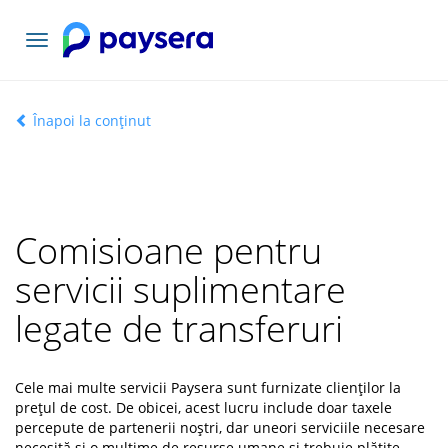
Comutați
navigarea
Înapoi la conținut
Comisioane pentru
servicii suplimentare
legate de transferuri
Cele mai multe servicii Paysera sunt furnizate clienților la
prețul de cost. De obicei, acest lucru include doar taxele
percepute de partenerii noștri, dar uneori serviciile necesare
necesită și o mulțime de resurse umane și trebuie plătite