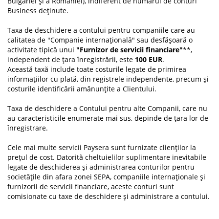
Bulgariei și a României), indiferent de numărul de conturi
Business deținute.
Taxa de deschidere a contului pentru companiile care au
calitatea de "Companie internațională" sau desfășoară o
activitate tipică unui
"Furnizor de servicii financiare"
**,
independent de țara înregistrării, este
100 EUR
.
Această taxă include toate costurile legate de primirea
informațiilor cu plată, din registrele independente, precum și
costurile identificării amănunțite a Clientului.
Taxa de deschidere a Contului pentru alte Companii, care nu
au caracteristicile enumerate mai sus, depinde de țara lor de
înregistrare.
Cele mai multe servicii Paysera sunt furnizate clienților la
prețul de cost. Datorită cheltuielilor suplimentare inevitabile
legate de deschiderea și administrarea conturilor pentru
societățile din afara zonei SEPA, companiile internaționale și
furnizorii de servicii financiare, aceste conturi sunt
comisionate cu taxe de deschidere și administrare a contului.