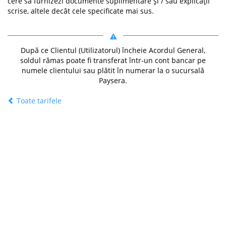
cere să furnizezi documente suplimentare și / sau explicații
scrise, altele decât cele specificate mai sus.
După ce Clientul (Utilizatorul) încheie Acordul General,
soldul rămas poate fi transferat într-un cont bancar pe
numele clientului sau plătit în numerar la o sucursală
Paysera.
Toate tarifele