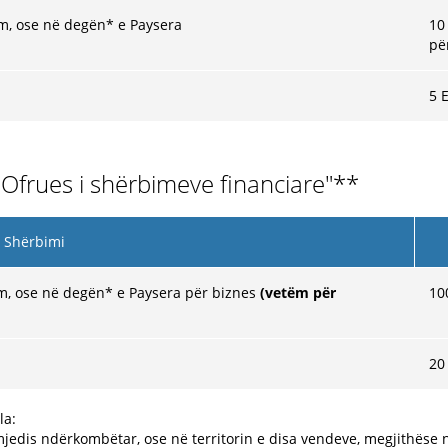
em, ose në degën* e Paysera
10
pë
5 
frues i shërbimeve financiare"**
Shërbimi
em, ose në degën* e Paysera për biznes
(vetëm për
10
20
la:
mjedis ndërkombëtar, ose në territorin e disa vendeve, megjithëse n