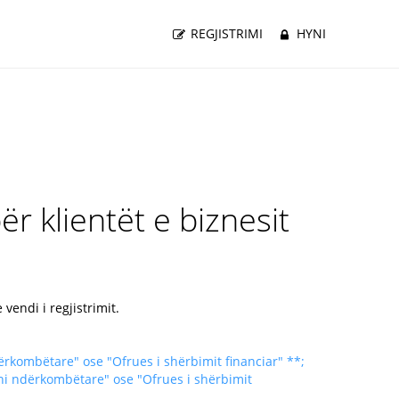
REGJISTRIMI
HYNI
për klientët e biznesit
vendi i regjistrimit.
rkombëtare" ose "Ofrues i shërbimit financiar" **;
ni ndërkombëtare" ose "Ofrues i shërbimit