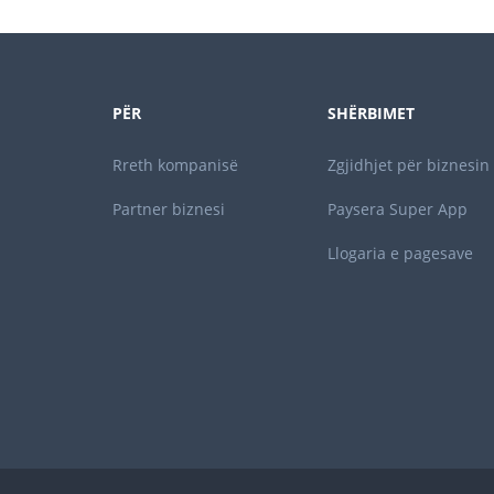
PËR
SHËRBIMET
Rreth kompanisë
Zgjidhjet për biznesin
Partner biznesi
Paysera Super App
Llogaria e pagesave