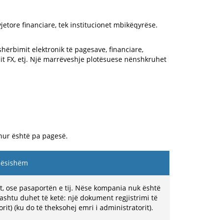
vjetore financiare, tek institucionet mbikëqyrëse.
shërbimit elektronik të pagesave, financiare,
it FX, etj. Një marrëveshje plotësuese nënshkruhet
dhur është pa pagesë.
dësishëm
it, ose pasaportën e tij. Nëse kompania nuk është
hashtu duhet të ketë: një dokument regjistrimi të
rit) (ku do të theksohej emri i administratorit).