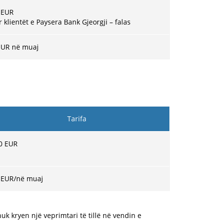
 EUR
r klientët e Paysera Bank Gjeorgji – falas
EUR në muaj
Tarifa
0 EUR
 EUR
/në muaj
uk kryen një veprimtari të tillë në vendin e