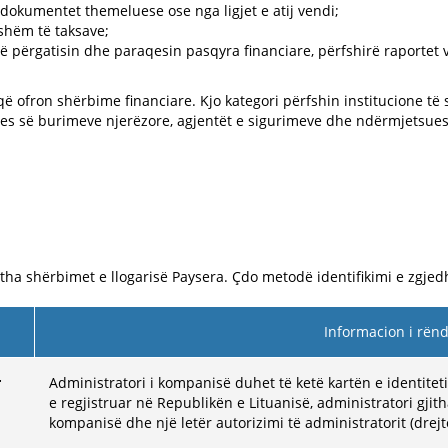
ën dokumentet themeluese ose nga ligjet e atij vendi;
eshëm të taksave;
a të përgatisin dhe paraqesin pasqyra financiare, përfshirë raportet 
ë ofron shërbime financiare. Kjo kategori përfshin institucione të 
es së burimeve njerëzore, agjentët e sigurimeve dhe ndërmjetsues
jitha shërbimet e llogarisë Paysera. Çdo metodë identifikimi e zgje
Informacion i rën
r
Administratori i kompanisë duhet të ketë kartën e identitet
e regjistruar në Republikën e Lituanisë, administratori gjit
kompanisë dhe një letër autorizimi të administratorit (drejto