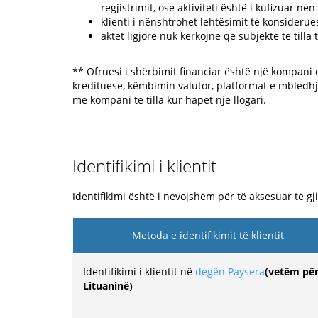
regjistrimit, ose aktiviteti është i kufizuar n
klienti i nënshtrohet lehtësimit të konsideru
aktet ligjore nuk kërkojnë që subjekte të till
** Ofruesi i shërbimit financiar është një kompani q
kredituese, këmbimin valutor, platformat e mbledhj
me kompani të tilla kur hapet një llogari.
Identifikimi i klientit
Identifikimi është i nevojshëm për të aksesuar të g
Metoda e identifikimit të klientit
Identifikimi i klientit në
degën Paysera
(vetëm pë
Lituaninë)