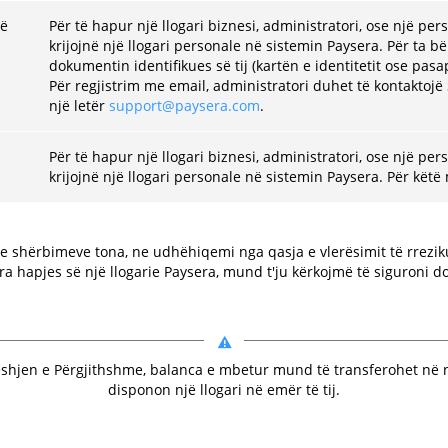
në
Për të hapur një llogari biznesi, administratori, ose një pe
krijojnë një llogari personale në sistemin Paysera. Për ta b
dokumentin identifikues së tij (kartën e identitetit ose pasa
Për regjistrim me email, administratori duhet të kontaktojë
një letër
support@paysera.com
.
Për të hapur një llogari biznesi, administratori, ose një per
krijojnë një llogari personale në sistemin Paysera. Për kët
n e shërbimeve tona, ne udhëhiqemi nga qasja e vlerësimit të rrez
ara hapjes së një llogarie Paysera, mund t'ju kërkojmë të siguroni 
shjen e Përgjithshme, balanca e mbetur mund të transferohet në nj
disponon një llogari në emër të tij.