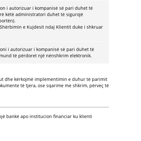
rson i autorizuar i kompanisë së pari duhet të
ërë këtë administratori duhet të sigurojë
portën).
 Shërbimin e Kujdesit ndaj Klientit duke i shkruar
soni i autorizuar i kompanisë së pari duhet të
ë mund të përdoret një nënshkrim elektronik.
ikut dhe kërkojmë implementimin e duhur të parimit
dokumente të tjera, ose sqarime me shkrim, përveç të
ë bankë apo institucion financiar ku klienti