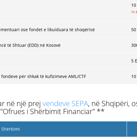
10
75 
limentuari ose fondet e likuiduara të shoqërisë
50
encë të Shtuar (EDD) në Kosovë
30
5 
e fondeve për shkak të kufizimeve AML/CTF
10
r në një prej
vendeve SEPA
, në Shqipëri,
frues i Shërbimit Financiar" **
Shërbimi