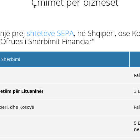
Çmimet për bizneset
një prej
shteteve SEPA
, në Shqipëri, ose 
frues i Shërbimit Financiar"
Shërbimi
Fa
vetëm për Lituaninë)
3
E
ipëri, dhe Kosovë
Fa
5 
në