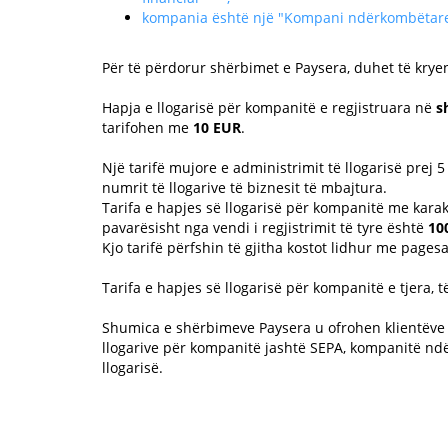
kompania është një "Kompani ndërkombëtare" 
Për të përdorur shërbimet e Paysera, duhet të krye
Hapja e llogarisë për kompanitë e regjistruara në
s
tarifohen me
10 EUR
.
Një tarifë mujore e administrimit të llogarisë prej
numrit të llogarive të biznesit të mbajtura.
Tarifa e hapjes së llogarisë për kompanitë me karak
pavarësisht nga vendi i regjistrimit të tyre është
10
Kjo tarifë përfshin të gjitha kostot lidhur me pagesat
Tarifa e hapjes së llogarisë për kompanitë e tjera, të 
Shumica e shërbimeve Paysera u ofrohen klientëve
llogarive për kompanitë jashtë SEPA, kompanitë ndër
llogarisë.