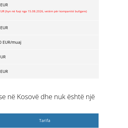
 EUR
EUR (hyn në fuqi nga 15.08.2026, vetëm për kompanitë bullgare)
 EUR
0 EUR/muaj
EUR
 EUR
 ose në Kosovë dhe nuk është një
Tarifa