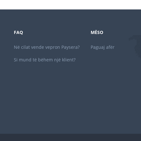
FAQ
MËSO
Në cilat vende vepron Paysera?
Paguaj afër
Si mund të bëhem një klient?