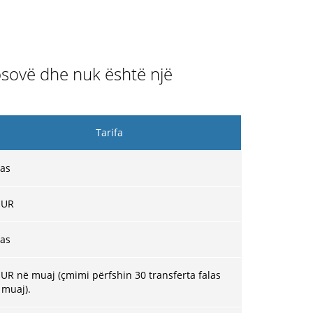
Kosovë dhe nuk është një
Tarifa
las
UR
las
EUR në muaj (çmimi përfshin 30 transferta falas
 muaj).