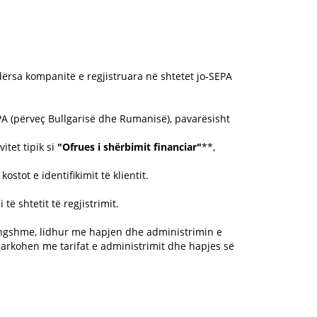
dërsa kompanitë e regjistruara në shtetet jo-SEPA
EPA (përveç Bullgarisë dhe Rumanisë), pavarësisht
itet tipik si
"Ofrues i shërbimit financiar"
**,
ostot e identifikimit të klientit.
të shtetit të regjistrimit.
angshme, lidhur me hapjen dhe administrimin e
garkohen me tarifat e administrimit dhe hapjes së