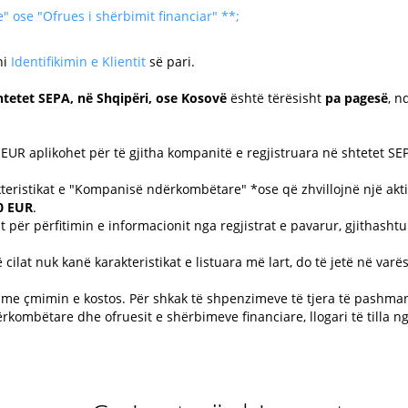
ose "Ofrues i shërbimit financiar" **;
ni
Identifikimin e Klientit
së pari.
htetet SEPA, në Shqipëri, ose Kosovë
është tërësisht
pa pagesë
, n
 5 EUR aplikohet për të gjitha kompanitë e regjistruara në shtetet S
teristikat e "Kompanisë ndërkombëtare" *ose që zhvillojnë një aktiv
0 EUR
.
 për përfitimin e informacionit nga regjistrat e pavarur, gjithashtu k
cilat nuk kanë karakteristikat e listuara më lart, do të jetë në varësi 
 me çmimin e kostos. Për shkak të shpenzimeve të tjera të pashm
kombëtare dhe ofruesit e shërbimeve financiare, llogari të tilla n