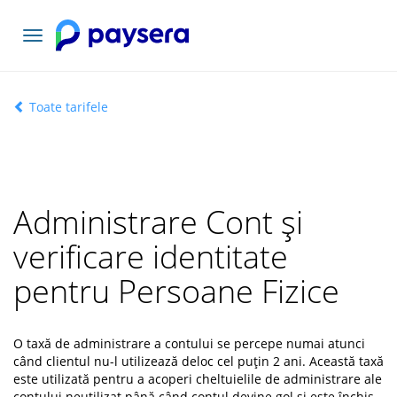
Comutați
navigarea
Toate tarifele
Administrare Cont și
verificare identitate
pentru Persoane Fizice
O taxă de administrare a contului se percepe numai atunci
când clientul nu-l utilizează deloc cel puțin 2 ani. Această taxă
este utilizată pentru a acoperi cheltuielile de administrare ale
contului neutilizat până când contul devine gol și este închis