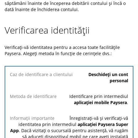
săptămâni înainte de începerea debitării contului și încă o
dată înainte de închiderea contului.
Verificarea identității
Verificați-vă identitatea pentru a accesa toate facilitățile
Paysera. Alegeți metoda în funcție de cerințele dvs.:
Caz de
Deschideți un cont
identificare
personal
a clientului
Identificare prin intermediul
Metoda de
Informații
aplicației mobile Paysera
.
identificare
importante
Înregistrați-vă și verificați-vă
identitatea prin intermediul
aplicației Paysera Super
App
. Dacă vizitați o sucursală pentru asistență, vă rugăm
să aduceți dispozitivul mobil pe care aveți instalată