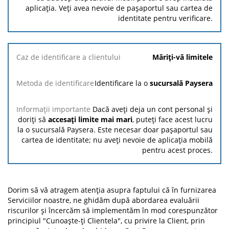
aplicația. Veți avea nevoie de pașaportul sau cartea de
identitate pentru verificare.
Măriți-vă limitele
Identificare la o
sucursală Paysera
Dacă aveți deja un cont personal și
doriți să
accesați limite mai mari
, puteți face acest lucru
la o sucursală Paysera. Este necesar doar pașaportul sau
cartea de identitate; nu aveți nevoie de aplicația mobilă
pentru acest proces.
Dorim să vă atragem atenția asupra faptului că în furnizarea
Serviciilor noastre, ne ghidăm după abordarea evaluării
riscurilor și încercăm să implementăm în mod corespunzător
principiul "Cunoaște-ți Clientela", cu privire la Client, prin