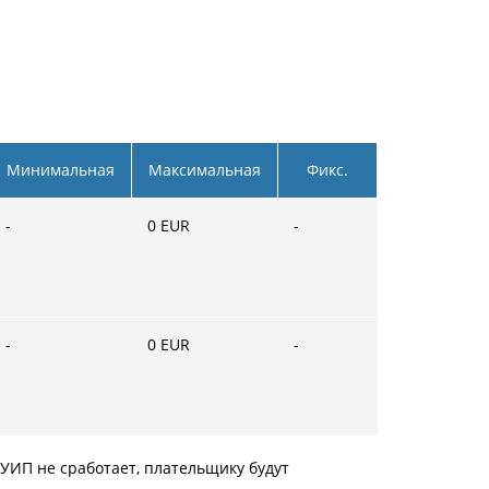
Минимальная
Максимальная
Фикс.
-
0
EUR
-
-
0
EUR
-
 УИП не сработает, плательщику будут