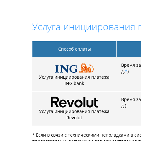
Услуга инициирования 
Способ оплаты
Время за
д.
*
)
Услуга инициирования платежа
ING bank
Время за
д.)
Услуга инициирования платежа
Revolut
* Если в связи с техническими неполадками в си