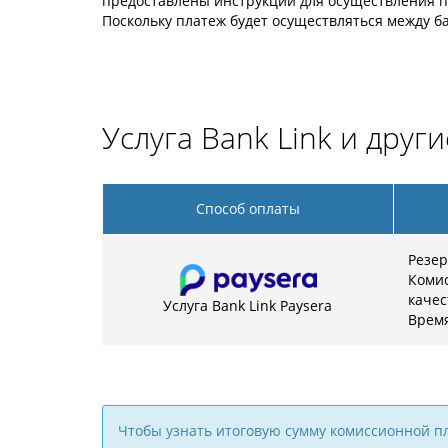
предоставлены инструкции для осуществления п
Поскольку платеж будет осуществляться между ба
Услуга Bank Link и друг
Способ оплаты
Резер
Комис
качес
Услуга Bank Link Paysera
Время
Чтобы узнать итоговую сумму комиссионной п