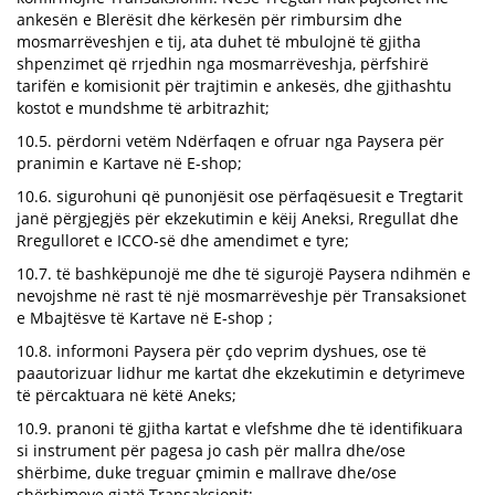
ankesën e Blerësit dhe kërkesën për rimbursim dhe
mosmarrëveshjen e tij, ata duhet të mbulojnë të gjitha
shpenzimet që rrjedhin nga mosmarrëveshja, përfshirë
tarifën e komisionit për trajtimin e ankesës, dhe gjithashtu
kostot e mundshme të arbitrazhit;
10.5. përdorni vetëm Ndërfaqen e ofruar nga Paysera për
pranimin e Kartave në E-shop;
10.6. sigurohuni që punonjësit ose përfaqësuesit e Tregtarit
janë përgjegjës për ekzekutimin e këij Aneksi, Rregullat dhe
Rregulloret e ICCO-së dhe amendimet e tyre;
10.7. të bashkëpunojë me dhe të sigurojë Paysera ndihmën e
nevojshme në rast të një mosmarrëveshje për Transaksionet
e Mbajtësve të Kartave në E-shop ;
10.8. informoni Paysera për çdo veprim dyshues, ose të
paautorizuar lidhur me kartat dhe ekzekutimin e detyrimeve
të përcaktuara në këtë Aneks;
10.9. pranoni të gjitha kartat e vlefshme dhe të identifikuara
si instrument për pagesa jo cash për mallra dhe/ose
shërbime, duke treguar çmimin e mallrave dhe/ose
shërbimeve gjatë Transaksionit;