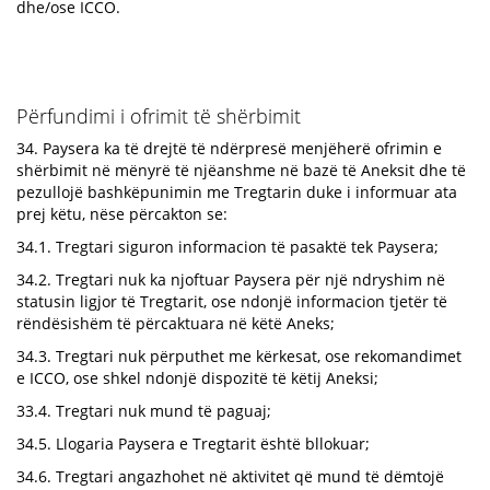
dhe/ose ICCO.
Përfundimi i ofrimit të shërbimit
34. Paysera ka të drejtë të ndërpresë menjëherë ofrimin e
shërbimit në mënyrë të njëanshme në bazë të Aneksit dhe të
pezullojë bashkëpunimin me Tregtarin duke i informuar ata
prej këtu, nëse përcakton se:
34.1. Tregtari siguron informacion të pasaktë tek Paysera;
34.2. Tregtari nuk ka njoftuar Paysera për një ndryshim në
statusin ligjor të Tregtarit, ose ndonjë informacion tjetër të
rëndësishëm të përcaktuara në këtë Aneks;
34.3. Tregtari nuk përputhet me kërkesat, ose rekomandimet
e ICCO, ose shkel ndonjë dispozitë të këtij Aneksi;
33.4. Tregtari nuk mund të paguaj;
34.5. Llogaria Paysera e Tregtarit është bllokuar;
34.6. Tregtari angazhohet në aktivitet që mund të dëmtojë