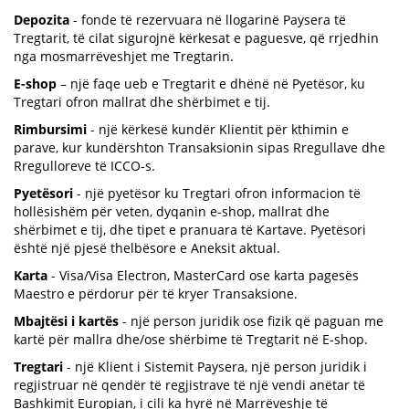
Depozita
- fonde të rezervuara në llogarinë Paysera të
Tregtarit, të cilat sigurojnë kërkesat e paguesve, që rrjedhin
nga mosmarrëveshjet me Tregtarin.
E-shop
– një faqe ueb e Tregtarit e dhënë në Pyetësor, ku
Tregtari ofron mallrat dhe shërbimet e tij.
Rimbursimi
- një kërkesë kundër Klientit për kthimin e
parave, kur kundërshton Transaksionin sipas Rregullave dhe
Rregulloreve të ICCO-s.
Pyetësori
- një pyetësor ku Tregtari ofron informacion të
hollësishëm për veten, dyqanin e-shop, mallrat dhe
shërbimet e tij, dhe tipet e pranuara të Kartave. Pyetësori
është një pjesë thelbësore e Aneksit aktual.
Karta
- Visa/Visa Electron, MasterCard ose karta pagesës
Maestro e përdorur për të kryer Transaksione.
Mbajtësi i kartës
- një person juridik ose fizik që paguan me
kartë për mallra dhe/ose shërbime të Tregtarit në E-shop.
Tregtari
- një Klient i Sistemit Paysera, një person juridik i
regjistruar në qendër të regjistrave të një vendi anëtar të
Bashkimit Europian, i cili ka hyrë në Marrëveshje të