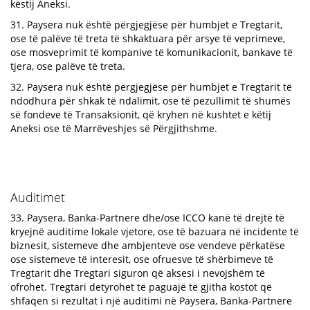
këstij Aneksi.
31. Paysera nuk është përgjegjëse për humbjet e Tregtarit,
ose të palëve të treta të shkaktuara për arsye të veprimeve,
ose mosveprimit të kompanive të komunikacionit, bankave të
tjera, ose palëve të treta.
32. Paysera nuk është përgjegjëse për humbjet e Tregtarit të
ndodhura për shkak të ndalimit, ose të pezullimit të shumës
së fondeve të Transaksionit, që kryhen në kushtet e këtij
Aneksi ose të Marrëveshjes së Përgjithshme.
Auditimet
33. Paysera, Banka-Partnere dhe/ose ICCO kanë të drejtë të
kryejnë auditime lokale vjetore, ose të bazuara në incidente të
biznesit, sistemeve dhe ambjenteve ose vendeve përkatëse
ose sistemeve të interesit, ose ofruesve të shërbimeve të
Tregtarit dhe Tregtari siguron që aksesi i nevojshëm të
ofrohet. Tregtari detyrohet të paguajë të gjitha kostot që
shfaqen si rezultat i një auditimi në Paysera, Banka-Partnere