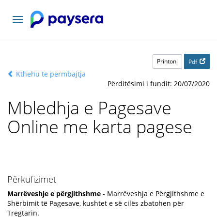
Lundrimi
toggle
Printoni
Pdf
Kthehu te përmbajtja
Përditësimi i fundit: 20/07/2020
Mbledhja e Pagesave
Online me karta pagese
Përkufizimet
Marrëveshje e përgjithshme
- Marrëveshja e Përgjithshme e
Shërbimit të Pagesave, kushtet e së cilës zbatohen për
Tregtarin.