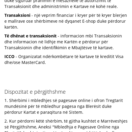
duke siguruar pranimin e mesazheve të autorizimit të
Transaksionit dhe administrimin e Kartave në kohë reale.
Transaksioni
- një veprim financiar i kryer për të kryer blerjen
e mallrave ose shërbimeve në dyqanet E-shop duke përdorur
kartën.
Të dhënat e transaksionit
- informacion mbi Transaksionin
dhe informacion në lidhje me Kartën e përdorur për
Transaksionin dhe identifikimin e Mbajtësve të kartave.
ICCO
- Organizatat ndërkombëtare të kartave të kreditit Visa
dhe/ose MasterCard.
Dispozitat e përgjithshme
1. Shërbimi i mbledhjes së pagesave online i ofron Tregtarit
mundësinë për të mbledhur pagesa nga Blerësit duke
përdorur Kartat e paraqitura në Sistem.
2. Kur përdorni këtë shërbim, të gjitha kushtet e Marrëveshjes
së Përgjithshme, Aneksi "Mbledhja e Pagesave Online nga