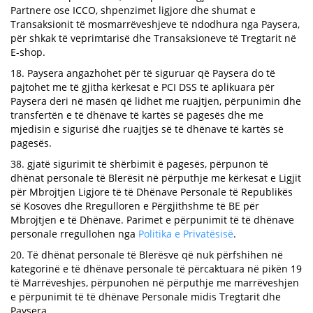
Partnere ose ICCO, shpenzimet ligjore dhe shumat e
Transaksionit të mosmarrëveshjeve të ndodhura nga Paysera,
për shkak të veprimtarisë dhe Transaksioneve të Tregtarit në
E-shop.
18. Paysera angazhohet për të siguruar që Paysera do të
pajtohet me të gjitha kërkesat e PCI DSS të aplikuara për
Paysera deri në masën që lidhet me ruajtjen, përpunimin dhe
transfertën e të dhënave të kartës së pagesës dhe me
mjedisin e sigurisë dhe ruajtjes së të dhënave të kartës së
pagesës.
38. gjatë sigurimit të shërbimit ë pagesës, përpunon të
dhënat personale të Blerësit në përputhje me kërkesat e Ligjit
për Mbrojtjen Ligjore të të Dhënave Personale të Republikës
së Kosoves dhe Rregulloren e Përgjithshme të BE për
Mbrojtjen e të Dhënave. Parimet e përpunimit të të dhënave
personale rregullohen nga
Politika e Privatësisë
.
20. Të dhënat personale të Blerësve që nuk përfshihen në
kategorinë e të dhënave personale të përcaktuara në pikën 19
të Marrëveshjes, përpunohen në përputhje me marrëveshjen
e përpunimit të të dhënave Personale midis Tregtarit dhe
Paysera.