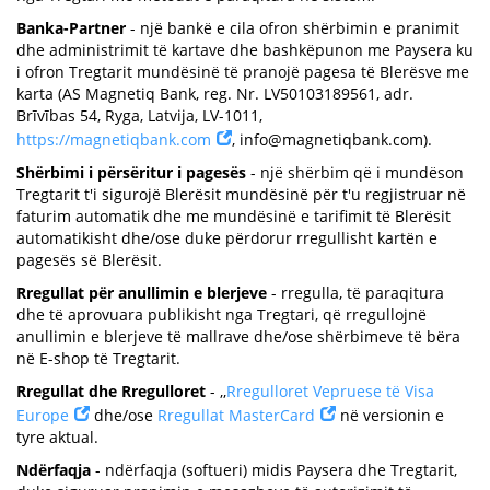
Banka-Partner
- një bankë e cila ofron shërbimin e pranimit
dhe administrimit të kartave dhe bashkëpunon me Paysera ku
i ofron Tregtarit mundësinë të pranojë pagesa të Blerësve me
karta (AS Magnetiq Bank, reg. Nr. LV50103189561, adr.
Brīvības 54, Ryga, Latvija, LV-1011,
https://magnetiqbank.com
,
info@magnetiqbank.com
).
Shërbimi i përsëritur i pagesës
- një shërbim që i mundëson
Tregtarit t'i sigurojë Blerësit mundësinë për t'u regjistruar në
faturim automatik dhe me mundësinë e tarifimit të Blerësit
automatikisht dhe/ose duke përdorur rregullisht kartën e
pagesës së Blerësit.
Rregullat për anullimin e blerjeve
- rregulla, të paraqitura
dhe të aprovuara publikisht nga Tregtari, që rregullojnë
anullimin e blerjeve të mallrave dhe/ose shërbimeve të bëra
në E-shop të Tregtarit.
Rregullat dhe Rregulloret
- ,,
Rregulloret Vepruese të Visa
Europe
dhe/ose
Rregullat MasterCard
në versionin e
tyre aktual.
Ndërfaqja
- ndërfaqja (softueri) midis Paysera dhe Tregtarit,