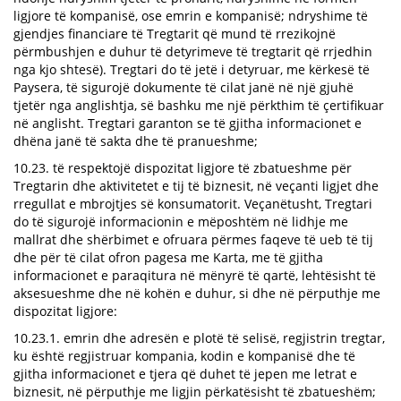
ligjore të kompanisë, ose emrin e kompanisë; ndryshime të
gjendjes financiare të Tregtarit që mund të rrezikojnë
përmbushjen e duhur të detyrimeve të tregtarit që rrjedhin
nga kjo shtesë). Tregtari do të jetë i detyruar, me kërkesë të
Paysera, të sigurojë dokumente të cilat janë në një gjuhë
tjetër nga anglishtja, së bashku me një përkthim të çertifikuar
në anglisht. Tregtari garanton se të gjitha informacionet e
dhëna janë të sakta dhe të pranueshme;
10.23. të respektojë dispozitat ligjore të zbatueshme për
Tregtarin dhe aktivitetet e tij të biznesit, në veçanti ligjet dhe
rregullat e mbrojtjes së konsumatorit. Veçanëtusht, Tregtari
do të sigurojë informacionin e mëposhtëm në lidhje me
mallrat dhe shërbimet e ofruara përmes faqeve të ueb të tij
dhe për të cilat ofron pagesa me Karta, me të gjitha
informacionet e paraqitura në mënyrë të qartë, lehtësisht të
aksesueshme dhe në kohën e duhur, si dhe në përputhje me
dispozitat ligjore:
10.23.1. emrin dhe adresën e plotë të selisë, regjistrin tregtar,
ku është regjistruar kompania, kodin e kompanisë dhe të
gjitha informacionet e tjera që duhet të jepen me letrat e
biznesit, në përputhje me ligjin përkatësisht të zbatueshëm;