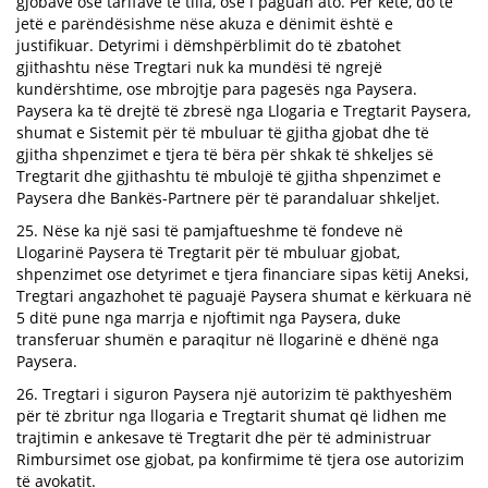
gjobave ose tarifave të tilla, ose i paguan ato. Për këtë, do të
jetë e parëndësishme nëse akuza e dënimit është e
justifikuar. Detyrimi i dëmshpërblimit do të zbatohet
gjithashtu nëse Tregtari nuk ka mundësi të ngrejë
kundërshtime, ose mbrojtje para pagesës nga Paysera.
Paysera ka të drejtë të zbresë nga Llogaria e Tregtarit Paysera,
shumat e Sistemit për të mbuluar të gjitha gjobat dhe të
gjitha shpenzimet e tjera të bëra për shkak të shkeljes së
Tregtarit dhe gjithashtu të mbulojë të gjitha shpenzimet e
Paysera dhe Bankës-Partnere për të parandaluar shkeljet.
25. Nëse ka një sasi të pamjaftueshme të fondeve në
Llogarinë Paysera të Tregtarit për të mbuluar gjobat,
shpenzimet ose detyrimet e tjera financiare sipas këtij Aneksi,
Tregtari angazhohet të paguajë Paysera shumat e kërkuara në
5 ditë pune nga marrja e njoftimit nga Paysera, duke
transferuar shumën e paraqitur në llogarinë e dhënë nga
Paysera.
26. Tregtari i siguron Paysera një autorizim të pakthyeshëm
për të zbritur nga llogaria e Tregtarit shumat që lidhen me
trajtimin e ankesave të Tregtarit dhe për të administruar
Rimbursimet ose gjobat, pa konfirmime të tjera ose autorizim
të avokatit.