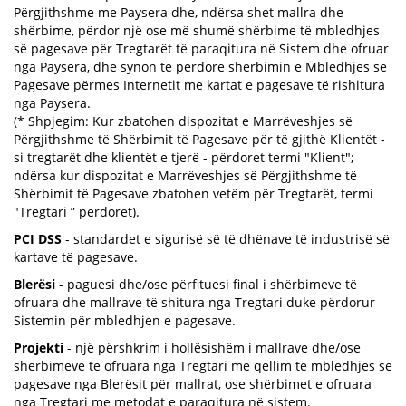
Përgjithshme me Paysera dhe, ndërsa shet mallra dhe
shërbime, përdor një ose më shumë shërbime të mbledhjes
së pagesave për Tregtarët të paraqitura në Sistem dhe ofruar
nga Paysera, dhe synon të përdorë shërbimin e Mbledhjes së
Pagesave përmes Internetit me kartat e pagesave të rishitura
nga Paysera.
(* Shpjegim: Kur zbatohen dispozitat e Marrëveshjes së
Përgjithshme të Shërbimit të Pagesave për të gjithë Klientët -
si tregtarët dhe klientët e tjerë - përdoret termi "Klient";
ndërsa kur dispozitat e Marrëveshjes së Përgjithshme të
Shërbimit të Pagesave zbatohen vetëm për Tregtarët, termi
"Tregtari ” përdoret).
PCI DSS
- standardet e sigurisë së të dhënave të industrisë së
kartave të pagesave.
Blerësi
- paguesi dhe/ose përfituesi final i shërbimeve të
ofruara dhe mallrave të shitura nga Tregtari duke përdorur
Sistemin për mbledhjen e pagesave.
Projekti
- një përshkrim i hollësishëm i mallrave dhe/ose
shërbimeve të ofruara nga Tregtari me qëllim të mbledhjes së
pagesave nga Blerësit për mallrat, ose shërbimet e ofruara
nga Tregtari me metodat e paraqitura në sistem.