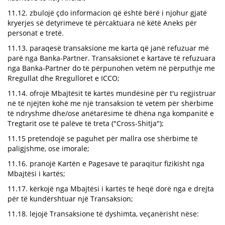
11.12. zbulojë çdo informacion që është bërë i njohur gjatë
kryerjes së detyrimeve të përcaktuara në këtë Aneks për
personat e tretë.
11.13. paraqesë transaksione me karta që janë refuzuar më
parë nga Banka-Partner. Transaksionet e kartave të refuzuara
nga Banka-Partner do të përpunohen vetëm në përputhje me
Rregullat dhe Rregulloret e ICCO;
11.14. ofrojë Mbajtësit të kartës mundësinë për t'u regjistruar
në të njëjtën kohë me një transaksion të vetëm për shërbime
të ndryshme dhe/ose anëtarësime të dhëna nga kompanitë e
Tregtarit ose të palëve të treta ("Cross-Shitja");
11.15 pretendojë se paguhet për mallra ose shërbime të
paligjshme, ose imorale;
11.16. pranojë Kartën e Pagesave të paraqitur fizikisht nga
Mbajtësi i kartës;
11.17. kërkojë nga Mbajtësi i kartës të heqë dorë nga e drejta
për të kundërshtuar një Transaksion;
11.18. lejojë Transaksione të dyshimta, veçanërisht nëse: