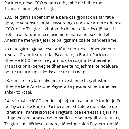
Partnere, nëse ICCO vendos një gjobë në lidhje me
Transaksionin (et) e Tregtarit;
23.5. të gjitha shpenzimet e bëra ose gjobat dhe tarifat e
tjera, të vendosura ndaj Paysera nga Banka-Partnere dhe/ose
ICCO, nëse Tregtari i zbulon të dhënat e Kartës një pale të
tretë, ose përdor informacionin e marrë në bazë të këtij
Aneksi në mënyrë tjetër të paligjshme ose të pandershme ;
23.6. të gjitha gjobat, ose tarifat e tjera, ose shpenzimet e
kryera, të vendosura ndaj Paysera nga Banka-Partnere
dhe/ose ICCO, nëse Tregtari nuk ka ruajtur të dhënat e
Transaksionit (përveç të dhënave të ndjeshme, të ndaluara
për të ruajtur sipas kërkesave të PCI DSS);
23.7. nëse Tregtari shkel marrëveshjen e Përgjithshme
dhe/ose këtë Aneks dhe Paysera ka pësuar shpenzime për
shkak të kësaj.
24. Në rast se ICCO vendos një gjobë ose ndonjë tarifë tjetër
te Paysera ose Banka- Partnere për shkak të një shkelje që
lidhet me Transaksionet e Tregtarit, ose kërkesat e tjera në
lidhje me këtë Aneks ose Rregullave dhe Rregullore të ICCO,
Tregtari, me kërkesë të parë, dëmshpërblen Paysera kundër