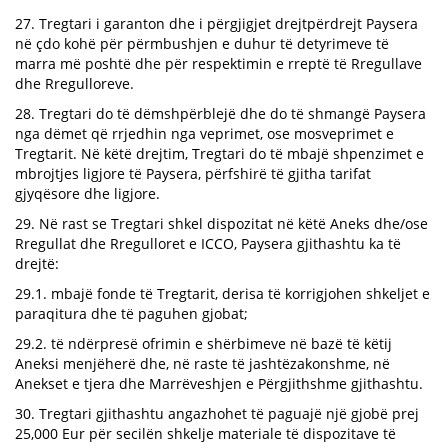
27. Tregtari i garanton dhe i përgjigjet drejtpërdrejt Paysera
në çdo kohë për përmbushjen e duhur të detyrimeve të
marra më poshtë dhe për respektimin e rreptë të Rregullave
dhe Rregulloreve.
28. Tregtari do të dëmshpërblejë dhe do të shmangë Paysera
nga dëmet që rrjedhin nga veprimet, ose mosveprimet e
Tregtarit. Në këtë drejtim, Tregtari do të mbajë shpenzimet e
mbrojtjes ligjore të Paysera, përfshirë të gjitha tarifat
gjyqësore dhe ligjore.
29. Në rast se Tregtari shkel dispozitat në këtë Aneks dhe/ose
Rregullat dhe Rregulloret e ICCO, Paysera gjithashtu ka të
drejtë:
29.1. mbajë fonde të Tregtarit, derisa të korrigjohen shkeljet e
paraqitura dhe të paguhen gjobat;
29.2. të ndërpresë ofrimin e shërbimeve në bazë të këtij
Aneksi menjëherë dhe, në raste të jashtëzakonshme, në
Anekset e tjera dhe Marrëveshjen e Përgjithshme gjithashtu.
30. Tregtari gjithashtu angazhohet të paguajë një gjobë prej
25,000 Eur për secilën shkelje materiale të dispozitave të