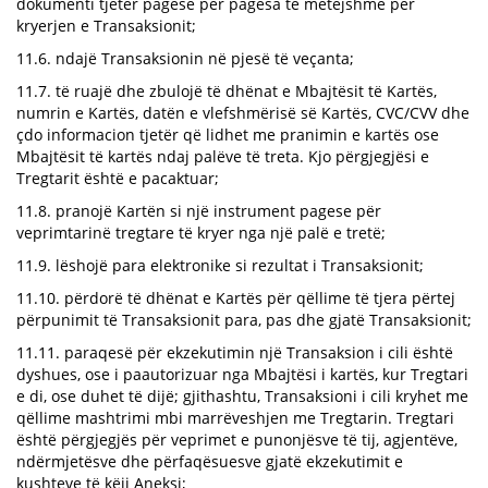
dokumenti tjetër pagese për pagesa të mëtejshme për
kryerjen e Transaksionit;
11.6. ndajë Transaksionin në pjesë të veçanta;
11.7. të ruajë dhe zbulojë të dhënat e Mbajtësit të Kartës,
numrin e Kartës, datën e vlefshmërisë së Kartës, CVC/CVV dhe
çdo informacion tjetër që lidhet me pranimin e kartës ose
Mbajtësit të kartës ndaj palëve të treta. Kjo përgjegjësi e
Tregtarit është e pacaktuar;
11.8. pranojë Kartën si një instrument pagese për
veprimtarinë tregtare të kryer nga një palë e tretë;
11.9. lëshojë para elektronike si rezultat i Transaksionit;
11.10. përdorë të dhënat e Kartës për qëllime të tjera përtej
përpunimit të Transaksionit para, pas dhe gjatë Transaksionit;
11.11. paraqesë për ekzekutimin një Transaksion i cili është
dyshues, ose i paautorizuar nga Mbajtësi i kartës, kur Tregtari
e di, ose duhet të dijë; gjithashtu, Transaksioni i cili kryhet me
qëllime mashtrimi mbi marrëveshjen me Tregtarin. Tregtari
është përgjegjës për veprimet e punonjësve të tij, agjentëve,
ndërmjetësve dhe përfaqësuesve gjatë ekzekutimit e
kushteve të këij Aneksi;