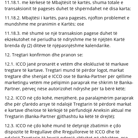
11.18.1. me kërkesë të Mbajtësit të kartës, shuma totale e
transaksionit të pagesës duhet të shpërndahet në disa karta;
11.18.2. Mbajtësi i kartës, para pagesës, njofton problemet e
mundshme me pranimin e Kartës; ose
11.18.3. më shumë se një transaksion pagese duhet të
ekzekutohet në periudha të ndryshme me të njëjtën Kartë
brenda dy (2) ditëve të njëpasnjëshme kalendarike.
12. Tregtari konfirmon dhe pranon se:
12.1. ICCO janë pronarët e vetëm dhe ekskluzivë të markave
tregtare të kartave. Tregtari mund të përdor logot, markat
tregtare dhe shenjat e ICCO ose të Banka-Partner për qëllime
marketingu vetëm me pëlqimin paraprak me shkrim të Banka-
Partner, përveç nëse autorizohet ndryshe për ta bërë këtë;
12.2. ICCO në çdo kohë, menjëherë, pa paralajmërim paraprak
dhe për çfarëdo arsye të ndalojë Tregtarin të përdorë markat
e kartave dhe/ose të kërkojë të përfundojë Aneksin aktual me
Tregtarin (Banka-Partner gjithashtu ka këtë të drejtë);
12.3. ICCO në çdo kohë mund të detyrojë zbatimin e çdo
dispozite të Rregullave dhe Rregulloreve të ICCO dhe të
ndalojë Tregtarin të kryejë ndonjë aktivitet që shkakton, ose