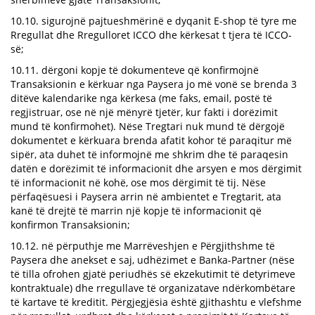
10.10. sigurojnë pajtueshmërinë e dyqanit E-shop të tyre me
Rregullat dhe Rregulloret ICCO dhe kërkesat t tjera të ICCO-
së;
10.11. dërgoni kopje të dokumenteve që konfirmojnë
Transaksionin e kërkuar nga Paysera jo më vonë se brenda 3
ditëve kalendarike nga kërkesa (me faks, email, postë të
regjistruar, ose në një mënyrë tjetër, kur fakti i dorëzimit
mund të konfirmohet). Nëse Tregtari nuk mund të dërgojë
dokumentet e kërkuara brenda afatit kohor të paraqitur më
sipër, ata duhet të informojnë me shkrim dhe të paraqesin
datën e dorëzimit të informacionit dhe arsyen e mos dërgimit
të informacionit në kohë, ose mos dërgimit të tij. Nëse
përfaqësuesi i Paysera arrin në ambientet e Tregtarit, ata
kanë të drejtë të marrin një kopje të informacionit që
konfirmon Transaksionin;
10.12. në përputhje me Marrëveshjen e Përgjithshme të
Paysera dhe anekset e saj, udhëzimet e Banka-Partner (nëse
të tilla ofrohen gjatë periudhës së ekzekutimit të detyrimeve
kontraktuale) dhe rregullave të organizatave ndërkombëtare
të kartave të kreditit. Përgjegjësia është gjithashtu e vlefshme