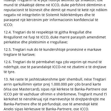
mund të shkaktojë dëme në ICCO, duke përfshirë dëmtimin e
reputacionit të biznesit dhe dëmit që mund të ketë një ndikim
negativ në integritetin të Sistemit Ndërkëmbyes dhe të
paraqesë një kërcënim për informacionin konfidencial të
ICCO;
12.4. Tregtari do të respektojë të gjitha Rregullat dhe
Rregulloret në fuqi të ICCO, duke marrë parasysh amendimet
përkatëse dhe plotësimin e rregullave;
12.5. Tregtari nuk do të kundërshtojë pronësinë e markave
tregtare të kartave;
12.6. Tregtari do të përmbahet nga çdo veprim që mund të
ndërhyjë, ose të parandalojë ICCO-në në zbatimi e të drejtave
të tyre.
13. Në raste të jashtëzakonshme (për shembull, nëse Tregtari
arrin qarkullimin vjetor prej 1.000.000 për çdo brand karte
(Visa ose Mastercard), sipas një kërkese të Banka-Partnere ose
ICCO për të vazhduar ofrimin e shërbimeve, Tregtarit mund t'i
kërkohet të nënshkruaj një marrëveshje të drejtpërdrejtë me
Banka-Partnere dhe të përfundojë, ose të amendojë këtë
Aneks sipas kërkesave të Banka-Partnere, ose ICCO.