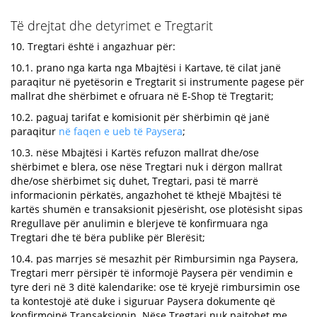
Të drejtat dhe detyrimet e Tregtarit
10. Tregtari është i angazhuar për:
10.1. prano nga karta nga Mbajtësi i Kartave, të cilat janë
paraqitur në pyetësorin e Tregtarit si instrumente pagese për
mallrat dhe shërbimet e ofruara në E-Shop të Tregtarit;
10.2. paguaj tarifat e komisionit për shërbimin që janë
paraqitur
në faqen e ueb të Paysera
;
10.3. nëse Mbajtësi i Kartës refuzon mallrat dhe/ose
shërbimet e blera, ose nëse Tregtari nuk i dërgon mallrat
dhe/ose shërbimet siç duhet, Tregtari, pasi të marrë
informacionin përkatës, angazhohet të kthejë Mbajtësi të
kartës shumën e transaksionit pjesërisht, ose plotësisht sipas
Rregullave për anulimin e blerjeve të konfirmuara nga
Tregtari dhe të bëra publike për Blerësit;
10.4. pas marrjes së mesazhit për Rimbursimin nga Paysera,
Tregtari merr përsipër të informojë Paysera për vendimin e
tyre deri në 3 ditë kalendarike: ose të kryejë rimbursimin ose
ta kontestojë atë duke i siguruar Paysera dokumente që
konfirmojnë Transaksionin. Nëse Tregtari nuk pajtohet me