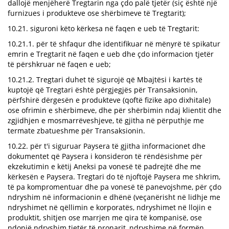
dallojë menjëherë Tregtarin nga çdo palë tjetër (siç është një
furnizues i produkteve ose shërbimeve të Tregtarit);
10.21. siguroni këto kërkesa në faqen e ueb të Tregtarit:
10.21.1. për të shfaqur dhe identifikuar në mënyrë të spikatur
emrin e Tregtarit në faqen e ueb dhe çdo informacion tjetër
të përshkruar në faqen e ueb;
10.21.2. Tregtari duhet të sigurojë që Mbajtësi i kartës të
kuptojë që Tregtari është përgjegjës për Transaksionin,
përfshirë dërgesën e produkteve (qoftë fizike apo dixhitale)
ose ofrimin e shërbimeve, dhe për shërbimin ndaj klientit dhe
zgjidhjen e mosmarrëveshjeve, të gjitha në përputhje me
termate zbatueshme për Transaksionin.
10.22. për t'i siguruar Paysera të gjitha informacionet dhe
dokumentet që Paysera i konsideron të rëndësishme për
ekzekutimin e këtij Aneksi pa vonesë të padrejtë dhe me
kërkesën e Paysera. Tregtari do të njoftojë Paysera me shkrim,
të pa kompromentuar dhe pa vonesë të panevojshme, për çdo
ndryshim në informacionin e dhënë (veçanërisht në lidhje me
ndryshimet në qëllimin e korporatës, ndryshimet në llojin e
produktit, shitjen ose marrjen me qira të kompanisë, ose
ndonjë ndryshim tjetër të pronarit, ndryshime në formën