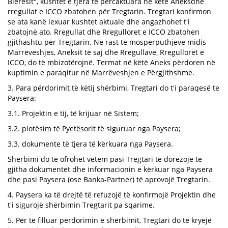
Blerësit", kushtet e tjera të përcaktuara në këtë Aneksdhe
rregullat e ICCO zbatohen për Tregtarin. Tregtari konfirmon
se ata kanë lexuar kushtet aktuale dhe angazhohet t'i
zbatojnë ato. Rregullat dhe Rregulloret e ICCO zbatohen
gjithashtu për Tregtarin. Në rast të mospërputhjeve midis
Marrëveshjes, Aneksit të saj dhe Rregullave, Rregulloret e
ICCO, do të mbizotërojnë. Termat në këtë Aneks përdoren në
kuptimin e paraqitur në Marrëveshjen e Përgjithshme.
3. Para përdorimit të këtij shërbimi, Tregtari do t'i paraqesë te
Paysera:
3.1. Projektin e tij, të krijuar në Sistem;
3.2. plotësim të Pyetësorit të siguruar nga Paysera;
3.3. dokumente të tjera të kërkuara nga Paysera.
Shërbimi do të ofrohet vetëm pasi Tregtari të dorëzojë të
gjitha dokumentet dhe informacionin e kërkuar nga Paysera
dhe pasi Paysera (ose Banka-Partner) të aprovojë Tregtarin.
4. Paysera ka të drejtë të refuzojë të konfirmojë Projektin dhe
t'i sigurojë shërbimin Tregtarit pa sqarime.
5. Për të filluar përdorimin e shërbimit, Tregtari do të kryejë