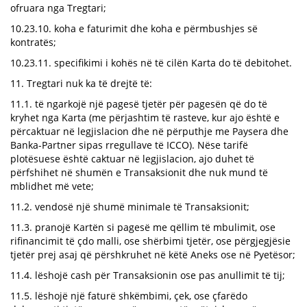
ofruara nga Tregtari;
10.23.10. koha e faturimit dhe koha e përmbushjes së
kontratës;
10.23.11. specifikimi i kohës në të cilën Karta do të debitohet.
11. Tregtari nuk ka të drejtë të:
11.1. të ngarkojë një pagesë tjetër për pagesën që do të
kryhet nga Karta (me përjashtim të rasteve, kur ajo është e
përcaktuar në legjislacion dhe në përputhje me Paysera dhe
Banka-Partner sipas rregullave të ICCO). Nëse tarifë
plotësuese është caktuar në legjislacion, ajo duhet të
përfshihet në shumën e Transaksionit dhe nuk mund të
mblidhet më vete;
11.2. vendosë një shumë minimale të Transaksionit;
11.3. pranojë Kartën si pagesë me qëllim të mbulimit, ose
rifinancimit të çdo malli, ose shërbimi tjetër, ose përgjegjësie
tjetër prej asaj që përshkruhet në këtë Aneks ose në Pyetësor;
11.4. lëshojë cash për Transaksionin ose pas anullimit të tij;
11.5. lëshojë një faturë shkëmbimi, çek, ose çfarëdo