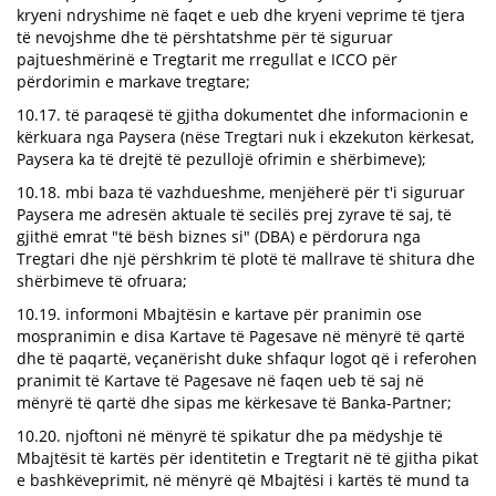
kryeni ndryshime në faqet e ueb dhe kryeni veprime të tjera
të nevojshme dhe të përshtatshme për të siguruar
pajtueshmërinë e Tregtarit me rregullat e ICCO për
përdorimin e markave tregtare;
10.17. të paraqesë të gjitha dokumentet dhe informacionin e
kërkuara nga Paysera (nëse Tregtari nuk i ekzekuton kërkesat,
Paysera ka të drejtë të pezullojë ofrimin e shërbimeve);
10.18. mbi baza të vazhdueshme, menjëherë për t'i siguruar
Paysera me adresën aktuale të secilës prej zyrave të saj, të
gjithë emrat "të bësh biznes si" (DBA) e përdorura nga
Tregtari dhe një përshkrim të plotë të mallrave të shitura dhe
shërbimeve të ofruara;
10.19. informoni Mbajtësin e kartave për pranimin ose
mospranimin e disa Kartave të Pagesave në mënyrë të qartë
dhe të paqartë, veçanërisht duke shfaqur logot që i referohen
pranimit të Kartave të Pagesave në faqen ueb të saj në
mënyrë të qartë dhe sipas me kërkesave të Banka-Partner;
10.20. njoftoni në mënyrë të spikatur dhe pa mëdyshje të
Mbajtësit të kartës për identitetin e Tregtarit në të gjitha pikat
e bashkëveprimit, në mënyrë që Mbajtësi i kartës të mund ta