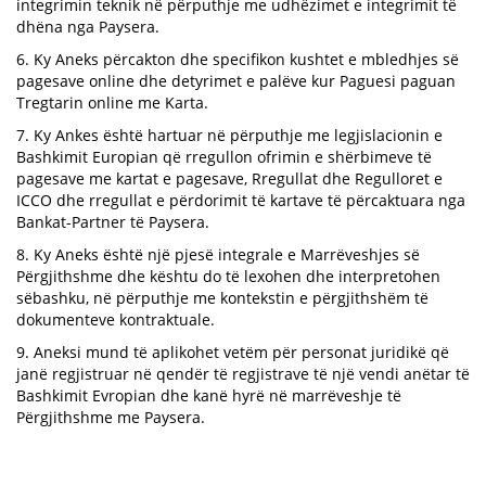
integrimin teknik në përputhje me udhëzimet e integrimit të
dhëna nga Paysera.
6. Ky Aneks përcakton dhe specifikon kushtet e mbledhjes së
pagesave online dhe detyrimet e palëve kur Paguesi paguan
Tregtarin online me Karta.
7. Ky Ankes është hartuar në përputhje me legjislacionin e
Bashkimit Europian që rregullon ofrimin e shërbimeve të
pagesave me kartat e pagesave, Rregullat dhe Regulloret e
ICCO dhe rregullat e përdorimit të kartave të përcaktuara nga
Bankat-Partner të Paysera.
8. Ky Aneks është një pjesë integrale e Marrëveshjes së
Përgjithshme dhe kështu do të lexohen dhe interpretohen
sëbashku, në përputhje me kontekstin e përgjithshëm të
dokumenteve kontraktuale.
9. Aneksi mund të aplikohet vetëm për personat juridikë që
janë regjistruar në qendër të regjistrave të një vendi anëtar të
Bashkimit Evropian dhe kanë hyrë në marrëveshje të
Përgjithshme me Paysera.