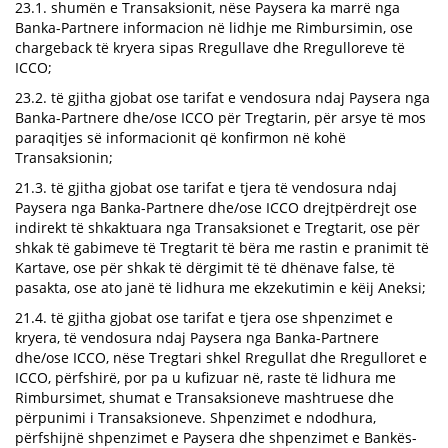
23.1. shumën e Transaksionit, nëse Paysera ka marrë nga
Banka-Partnere informacion në lidhje me Rimbursimin, ose
chargeback të kryera sipas Rregullave dhe Rregulloreve të
ICCO;
23.2. të gjitha gjobat ose tarifat e vendosura ndaj Paysera nga
Banka-Partnere dhe/ose ICCO për Tregtarin, për arsye të mos
paraqitjes së informacionit që konfirmon në kohë
Transaksionin;
21.3. të gjitha gjobat ose tarifat e tjera të vendosura ndaj
Paysera nga Banka-Partnere dhe/ose ICCO drejtpërdrejt ose
indirekt të shkaktuara nga Transaksionet e Tregtarit, ose për
shkak të gabimeve të Tregtarit të bëra me rastin e pranimit të
Kartave, ose për shkak të dërgimit të të dhënave false, të
pasakta, ose ato janë të lidhura me ekzekutimin e këij Aneksi;
21.4. të gjitha gjobat ose tarifat e tjera ose shpenzimet e
kryera, të vendosura ndaj Paysera nga Banka-Partnere
dhe/ose ICCO, nëse Tregtari shkel Rregullat dhe Rregulloret e
ICCO, përfshirë, por pa u kufizuar në, raste të lidhura me
Rimbursimet, shumat e Transaksioneve mashtruese dhe
përpunimi i Transaksioneve. Shpenzimet e ndodhura,
përfshijnë shpenzimet e Paysera dhe shpenzimet e Bankës-