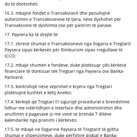
do të dorëzohet;
16.3. mbajnë fondet e Transaksionit dhe pezullojnë
autorizimin e Transaksioneve të tjera, nëse dyshohet për
Transaksione të dyshimta ose për pastrim të parave.
17. Paysera ka të drejtë të:
17.1. zbresë shumat e Transaksioneve nga llogaria e Tregtarit
Paysera sipas kërkesës për Rimbursim sipas rregullave të
ICCO;
17.2. mbajë shumën e fondeve, duke plotësuar çdo kërkesë
financiare të dorëzuar tek Tregtari nga Paysera ose Banka-
Partnere;
17.3. kontrollojë nëse veprimet e kryera nga Tregtari
plotësojnë kushtet e këtij Aneksi;
17.4. kërkojë që Tregtari t'i sigurojë procedurat e brendshme
lidhur me ndërlidhjen e Interface dhe administrimin dhe
anullimin e pagesave jo më vonë se brenda 7 ditëve
kalendarike nga pranimi i kërkesës;
17.5. të mbajë në llogarinë Paysera të Tregtarit të gjitha
shumat e shpenzimeve, duke përfshirë gjobat e Banka-