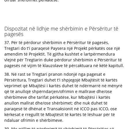
Dispozitat në lidhje me shërbimin e Përsëritur të
pagesës
37. Për të përdorur shërbimin e Përsëritur të pagesës,
Tregtari do t'i paraqesë Paysera një Projekt përkatës ose një
amendim të Projektit. Të gjitha kushtet e lartpërmendura
vlejnë për Tregtarin duke përdorur shërbimin e Përsëritur të
pagesës në vijim të klauzolave të përcaktuara në këtë kapitull.
38. Në rast se Tregtari pranon ndonjë nga pagesat e
Përsëritura, Tregtari duhet t'i shpjegojë Mbajtësit të kartës
veprimet që Mbajtësi i kartës duhet të ndërmarrë në mënyrë
që të anullojë shpërndarjen/ofrimin e mallrave dhe/ose
shërbimeve dhe tarifat përkatëse, kur Mbajtësi i kartës
anullon mallrat dhe/ose shërbimet; dhe nuk duhet të
paraqesë të dhënat e Transaksionit në ICCO pas ICCO, ose
kërkesat e rregullt të Mbajtësit të kartës të lëshuar për të
ndaluar ofrimin e shërbimeve.
39. Me qëllim të përdorimit të shërbimit të Përsëritjes së