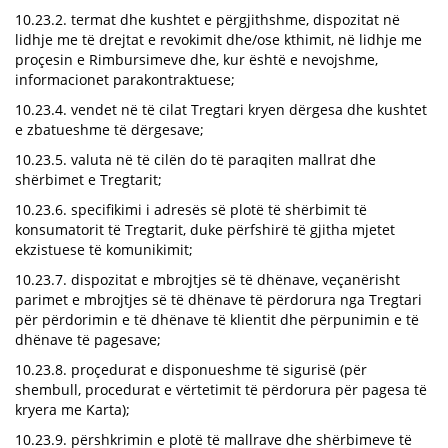
10.23.2. termat dhe kushtet e përgjithshme, dispozitat në
lidhje me të drejtat e revokimit dhe/ose kthimit, në lidhje me
proçesin e Rimbursimeve dhe, kur është e nevojshme,
informacionet parakontraktuese;
10.23.4. vendet në të cilat Tregtari kryen dërgesa dhe kushtet
e zbatueshme të dërgesave;
10.23.5. valuta në të cilën do të paraqiten mallrat dhe
shërbimet e Tregtarit;
10.23.6. specifikimi i adresës së plotë të shërbimit të
konsumatorit të Tregtarit, duke përfshirë të gjitha mjetet
ekzistuese të komunikimit;
10.23.7. dispozitat e mbrojtjes së të dhënave, veçanërisht
parimet e mbrojtjes së të dhënave të përdorura nga Tregtari
për përdorimin e të dhënave të klientit dhe përpunimin e të
dhënave të pagesave;
10.23.8. proçedurat e disponueshme të sigurisë (për
shembull, procedurat e vërtetimit të përdorura për pagesa të
kryera me Karta);
10.23.9. përshkrimin e plotë të mallrave dhe shërbimeve të