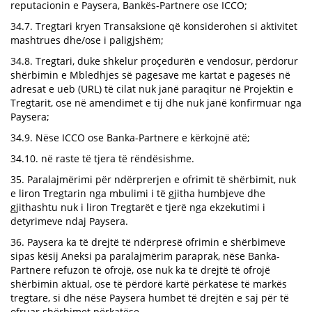
reputacionin e Paysera, Bankës-Partnere ose ICCO;
34.7. Tregtari kryen Transaksione që konsiderohen si aktivitet
mashtrues dhe/ose i paligjshëm;
34.8. Tregtari, duke shkelur proçedurën e vendosur, përdorur
shërbimin e Mbledhjes së pagesave me kartat e pagesës në
adresat e ueb (URL) të cilat nuk janë paraqitur në Projektin e
Tregtarit, ose në amendimet e tij dhe nuk janë konfirmuar nga
Paysera;
34.9. Nëse ICCO ose Banka-Partnere e kërkojnë atë;
34.10. në raste të tjera të rëndësishme.
35. Paralajmërimi për ndërprerjen e ofrimit të shërbimit, nuk
e liron Tregtarin nga mbulimi i të gjitha humbjeve dhe
gjithashtu nuk i liron Tregtarët e tjerë nga ekzekutimi i
detyrimeve ndaj Paysera.
36. Paysera ka të drejtë të ndërpresë ofrimin e shërbimeve
sipas kësij Aneksi pa paralajmërim paraprak, nëse Banka-
Partnere refuzon të ofrojë, ose nuk ka të drejtë të ofrojë
shërbimin aktual, ose të përdorë kartë përkatëse të markës
tregtare, si dhe nëse Paysera humbet të drejtën e saj për të
ofruar shërbimet përkatëse.