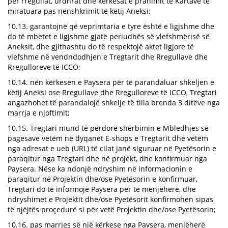
për rregullat, urdhrat dhe kërkesat e pranimit të Kartave të
miratuara pas nënshkrimit të këtij Aneksi;
10.13. garantojnë që veprimtaria e tyre është e ligjshme dhe
do të mbetet e ligjshme gjatë periudhës së vlefshmërisë së
Aneksit, dhe gjithashtu do të respektojë aktet ligjore të
vlefshme në vendndodhjen e Tregtarit dhe Rregullave dhe
Rregulloreve të ICCO;
10.14. nën kërkesën e Paysera për të parandaluar shkeljen e
këtij Aneksi ose Rregullave dhe Rregulloreve të ICCO, Tregtari
angazhohet të parandalojë shkelje të tilla brenda 3 ditëve nga
marrja e njoftimit;
10.15. Tregtari mund të përdorë shërbimin e Mbledhjes së
pagesave vetëm në dyqanet E-shops e Tregtarit dhe vetëm
nga adresat e ueb (URL) të cilat janë siguruar në Pyetësorin e
paraqitur nga Tregtari dhe në projekt, dhe konfirmuar nga
Paysera. Nëse ka ndonjë ndryshim në informacionin e
paraqitur në Projektin dhe/ose Pyetësorin e konfirmuar,
Tregtari do të informojë Paysera për të menjëherë, dhe
ndryshimet e Projektit dhe/ose Pyetësorit konfirmohen sipas
të njëjtës proçedurë si për vetë Projektin dhe/ose Pyetësorin;
10.16. pas marrjes së një kërkese nga Paysera, menjëherë