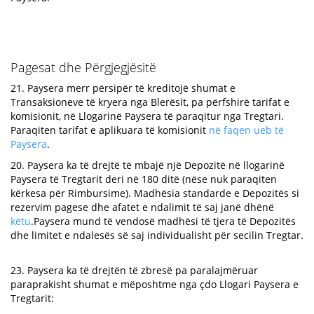
Pagesat dhe Përgjegjësitë
21. Paysera merr përsipër të kreditojë shumat e
Transaksioneve të kryera nga Blerësit, pa përfshirë tarifat e
komisionit, në Llogarinë Paysera të paraqitur nga Tregtari.
Paraqiten tarifat e aplikuara të komisionit
në faqen ueb të
Paysera
.
20. Paysera ka të drejtë të mbajë një Depozitë në llogarinë
Paysera të Tregtarit deri në 180 ditë (nëse nuk paraqiten
kërkesa për Rimbursime). Madhësia standarde e Depozitës si
rezervim pagese dhe afatet e ndalimit të saj janë dhënë
këtu
.Paysera mund të vendosë madhësi të tjera të Depozitës
dhe limitet e ndalesës së saj individualisht për secilin Tregtar.
23. Paysera ka të drejtën të zbresë pa paralajmëruar
paraprakisht shumat e mëposhtme nga çdo Llogari Paysera e
Tregtarit: