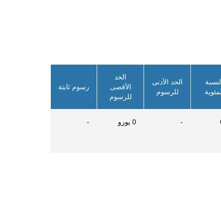
الحد
لنسبة
الحد الأدنى
الأقصى
رسوم ثابتة
لمئوية
للرسوم
للرسوم
-
0
يورو
-