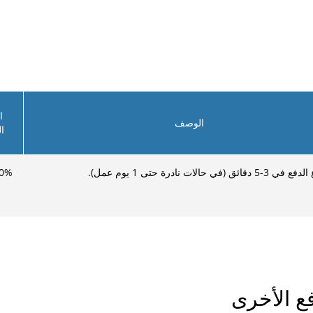
ا
الوصف
ا
ائق (في حالات نادرة حتى 1 يوم عمل).
%
0