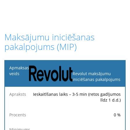
Maksājumu iniciēšanas
pakalpojums (MIP)
Apmaksas
veids
Revolut maksājumu
iniciēšanas pakalpojums
Fik
Apraksts
Procents
Minimums
Maksimums
ma
Ieskaitīšanas laiks – 3-5 min (retos gadījumos
līdz 1 d.d.)
0
%
-