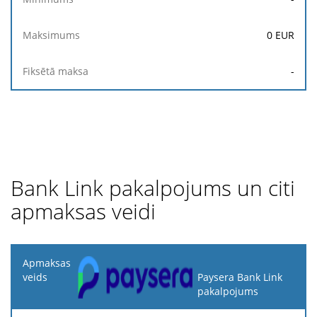
0
EUR
-
Bank Link pakalpojums un citi
apmaksas veidi
Apmaksas
veids
Paysera Bank Link
pakalpojums
Apraksts
Procents
Minimums
Maksimums