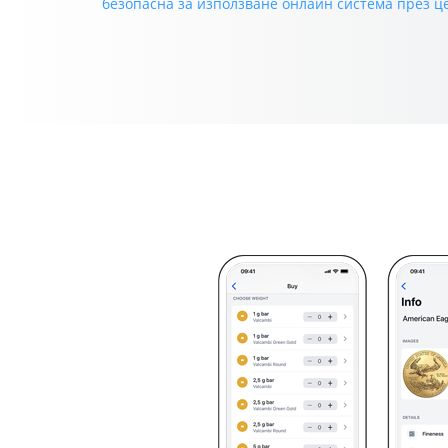
безопасна за използване онлайн система през ц