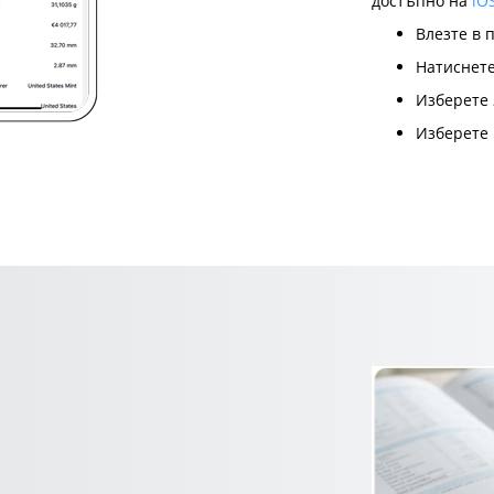
достъпно на
iO
Влезте в 
Натиснет
Изберете
Изберете 