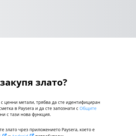
 закупя злато?
е с ценни метали, трябва да сте идентифициран
метка в Paysera и да сте запознати с
Общите
ани с тази нова функция.
е злато чрез приложението Paysera, което е