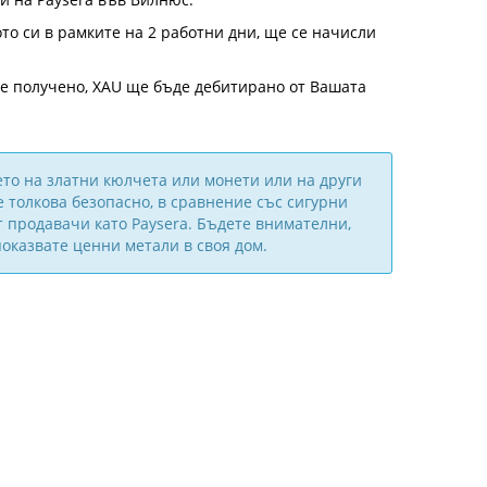
ото си в рамките на 2 работни дни, ще се начисли
де получено, XAU ще бъде дебитирано от Вашата
о на златни кюлчета или монети или на други
 толкова безопасно, в сравнение със сигурни
т продавачи като Paysera. Бъдете внимателни,
показвате ценни метали в своя дом.