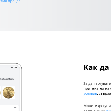
елия процес
.
Как да
За да търгуват
притежател на с
условия
, свърз
Можете да купит