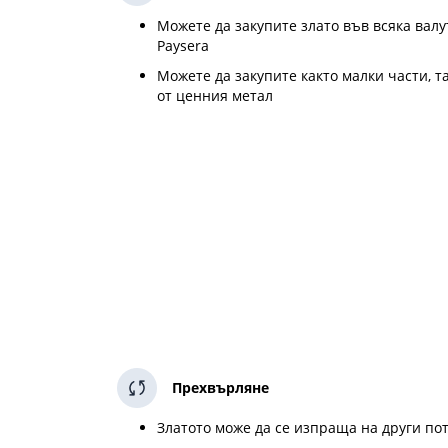
Можете да закупите злато във всяка валу
Paysera
Можете да закупите както малки части, т
от ценния метал
Прехвърляне
Златото може да се изпраща на други по