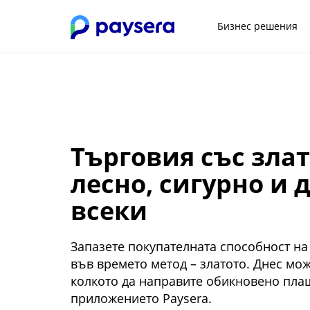
Бизнес решения
Търговия със злат
лесно, сигурно и 
всеки
Запазете покупателната способност на 
във времето метод – златото. Днес мож
колкото да направите обикновено плащ
приложението Paysera.