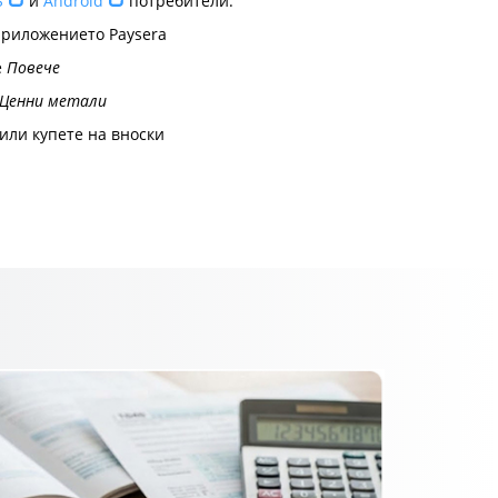
S
и
Android
потребители:
приложението Paysera
е
Повече
Ценни метали
или купете на вноски