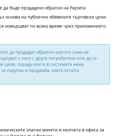
е да бъде продадено обратно на Paysera
ъз основа на публично обявените търговски цени
 се извършват по всяко време чрез приложението
гат да продадат обратно златото само на
търгуват с него с други потребители или да го
ни цели, поради което в системата няма
за покупка и продажба, която отчита
изическите златни монети и кюлчета в офиса за
и на Paysera във Вилнюс.