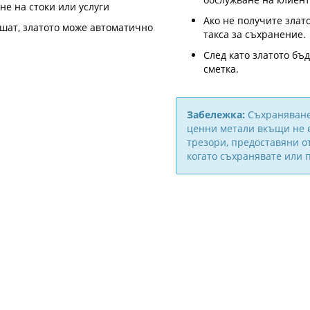
не на стоки или услуги
Ако не получите злат
шат, златото може автоматично
такса за съхранение.
След като златото бъ
сметка.
Забележка:
Съхраняванет
ценни метали вкъщи не е
трезори, предоставяни о
когато съхранявате или 