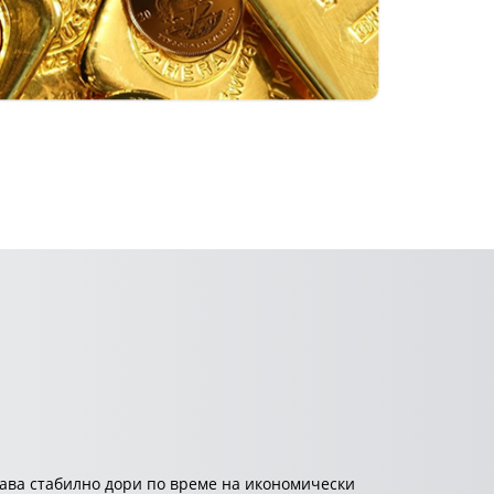
става стабилно дори по време на икономически