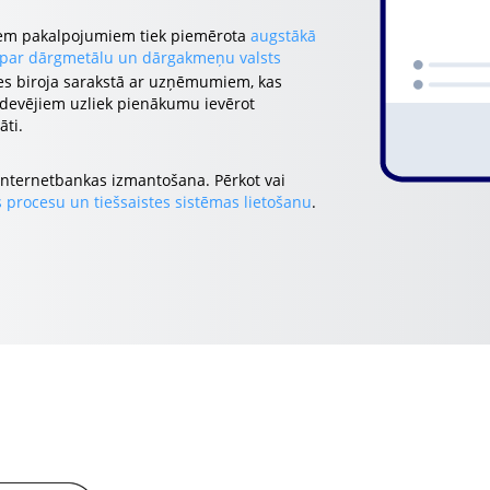
ajiem pakalpojumiem tiek piemērota
augstākā
 par dārgmetālu un dārgakmeņu valsts
oves biroja sarakstā ar uzņēmumiem, kas
rdevējiem uzliek pienākumu ievērot
ti.
 internetbankas izmantošana. Pērkot vai
 procesu un tiešsaistes sistēmas lietošanu
.