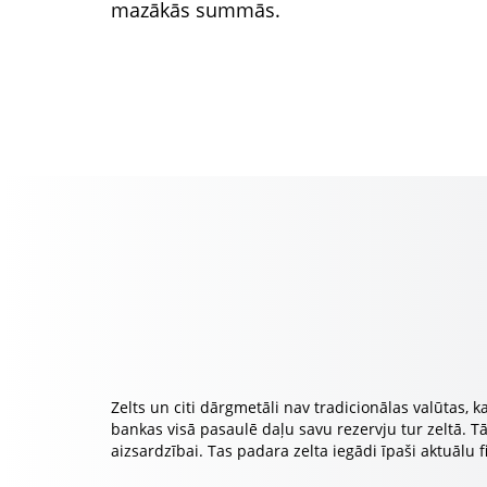
mazākās summās.
Zelts un citi dārgmetāli nav tradicionālas valūtas, 
bankas visā pasaulē daļu savu rezervju tur zeltā. Tā 
aizsardzībai. Tas padara zelta iegādi īpaši aktuālu f