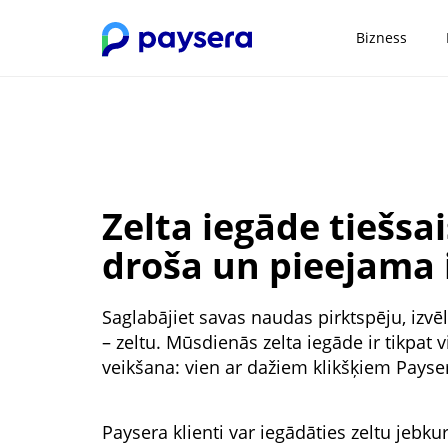
Bizness
Zelta iegāde tiešsai
droša un pieejama
Saglabājiet savas naudas pirktspēju, izvē
– zeltu. Mūsdienās zelta iegāde ir tikpa
veikšana: vien ar dažiem klikšķiem Payser
Paysera klienti var iegādāties zeltu jebku