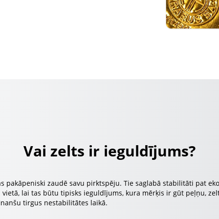
Vai zelts ir ieguldījums?
kas pakāpeniski zaudē savu pirktspēju. Tie saglabā stabilitāti pat e
vietā, lai tas būtu tipisks ieguldījums, kura mērķis ir gūt peļņu, z
inanšu tirgus nestabilitātes laikā.