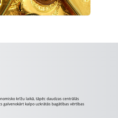
konomisko krīžu laikā, tāpēc daudzas centrālās
elts galvenokārt kalpo uzkrātās bagātības vērtības