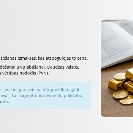
ošanas izmaksas, kas atspoguļojas to cenā.
rdošanai un glabāšanai. Daudzās valstīs,
 vērtības nodoklis (PVN).
ijas, bet gan veicina dārgmetālu iegādi
avās. Lai saņemtu profesionālu palīdzību,
antu.