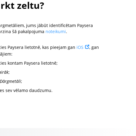
rkt zeltu?
dārgmetāliem, jums jābūt identificētam Paysera
ārzina šā pakalpojuma
noteikumi
.
ties Paysera lietotnē, kas pieejam gan
iOS
, gan
tājiem:
ties kontam Paysera lietotnē;
airāk
;
Dārgmetāli
;
ties sev vēlamo daudzumu.