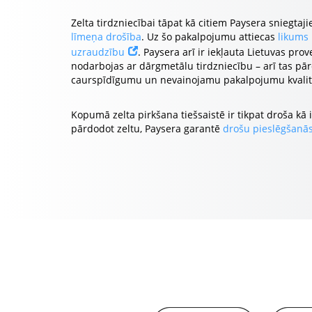
Zelta tirdzniecībai tāpat kā citiem Paysera sniegt
līmeņa drošība
. Uz šo pakalpojumu attiecas
likums
uzraudzību
. Paysera arī ir iekļauta Lietuvas pr
nodarbojas ar dārgmetālu tirdzniecību – arī tas pā
caurspīdīgumu un nevainojamu pakalpojumu kvalitā
Kopumā zelta pirkšana tiešsaistē ir tikpat droša kā
pārdodot zeltu, Paysera garantē
drošu pieslēgšanās