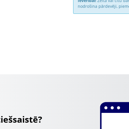
Ievērībai!
Zelta vai citu dā
nodrošina pārdevēji, piem
tiešsaistē?