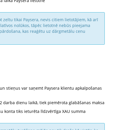
ā laikā Paysera lietotnē
 zeltu tikai Paysera, nevis citiem lietotājiem, kā arī
latīvos nolūkos, tāpēc lietotnē nebūs pieejama
 pārdošana, kas reaģētu uz dārgmetālu cenu
 un stieņus var saņemt Paysera klientu apkalpošanas
s 2 darba dienu laikā, tiek piemērota glabāšanas maksa
u konta tiks ieturēta līdzvērtīga XAU summa