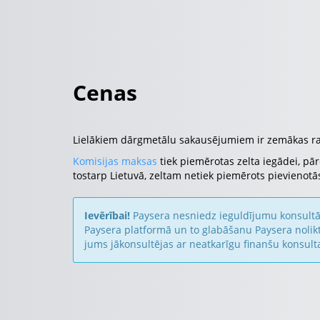
Cenas
Lielākiem dārgmetālu sakausējumiem ir zemākas raž
Komisijas maksas
tiek piemērotas zelta iegādei, pā
tostarp Lietuvā, zeltam netiek piemērots pievienotās
Ievērībai!
Paysera nesniedz ieguldījumu konsultāc
Paysera platformā un to glabāšanu Paysera nolikt
jums jākonsultējas ar neatkarīgu finanšu konsult