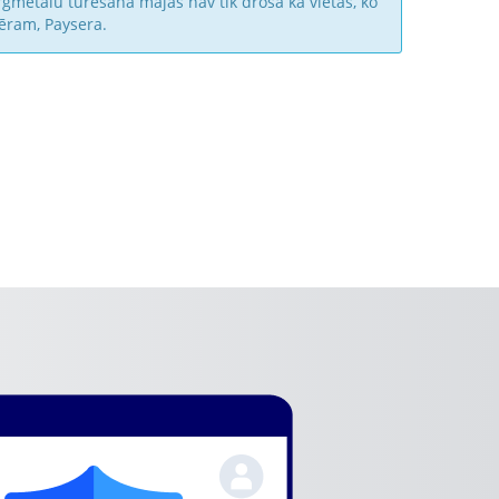
rgmetālu turēšana mājās nav tik droša kā vietās, ko
ēram, Paysera.