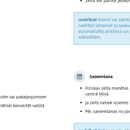
Zeltu var pārdot jebkur
Ievērībai!
Klienti var pārdot
nedrīkst izmantot to speku
automatizēta pirkšana un
svārstībām.
Saņemšana
Fiziskas zelta monētas
centrā Viļņā
recēm vai pakalpojumiem
Ja zelts netiek izņemt
mātiski konvertēt valūtā
Pēc saņemšanas no jūs