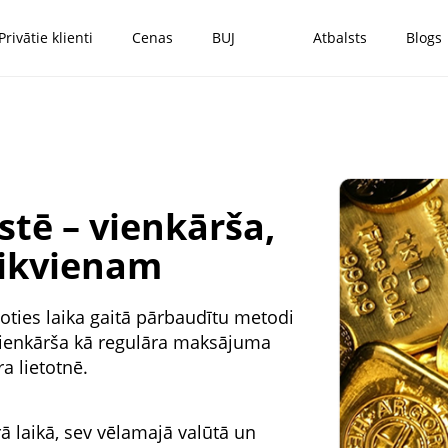
Privātie klienti
Cenas
BUJ
Atbalsts
Blogs
stē – vienkārša,
 ikvienam
loties laika gaitā pārbaudītu metodi
t vienkārša kā regulāra maksājuma
a lietotnē.
rā laikā, sev vēlamajā valūtā un