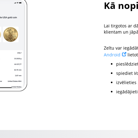
Kā nopi
Lai tirgotos ar 
klientam un jāp
Zeltu var iegādā
Android
lieto
pieslēdzie
spiediet
V
izvēlieties
iegādājie