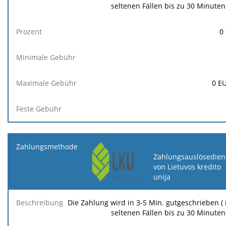
seltenen Fällen bis zu 30 Minuten
0
0
E
Zahlungsauslösedien
von Lietuvos kredito
unija
Die Zahlung wird in 3-5 Min. gutgeschrieben ( 
seltenen Fällen bis zu 30 Minuten