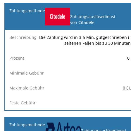
Zahlungsauslösedienst
von Citadele
Die Zahlung wird in 3-5 Min. gutgeschrieben ( 
seltenen Fällen bis zu 30 Minuten
0
0
E
Zahlungsauslösedienst