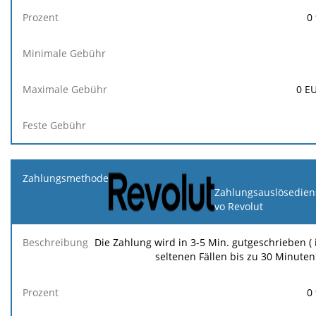
0
0
E
Zahlungsauslösedien
vo Revolut
Die Zahlung wird in 3-5 Min. gutgeschrieben ( 
seltenen Fällen bis zu 30 Minuten
0