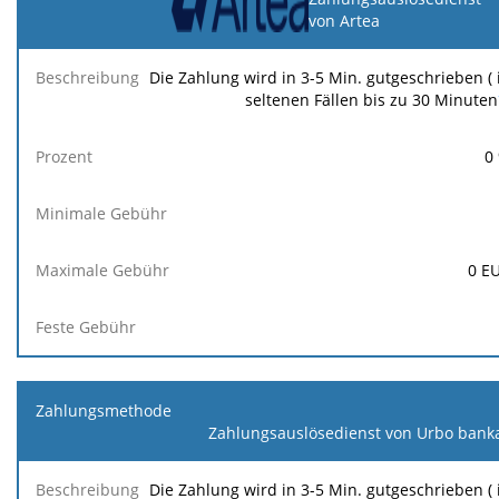
von Artea
Die Zahlung wird in 3-5 Min. gutgeschrieben ( 
seltenen Fällen bis zu 30 Minuten
0
0
E
Zahlungsauslösedienst von Urbo bank
Die Zahlung wird in 3-5 Min. gutgeschrieben ( 