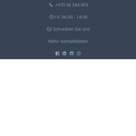
+370 66 544 003
I-V, 06:00 - 14:00
Schreiben Sie uns
Mehr Kontaktdaten
Verträge und Anhänge
Sicherheit
Dokumentation und API
Barrierefreiheit