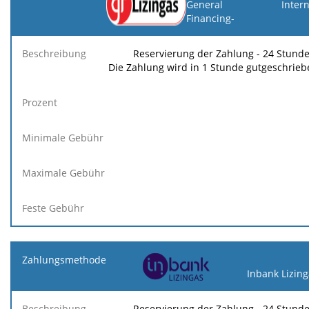
General
Inter
Financing-
Minimale
Maximale
F
Beschreibung
Prozent
Gebühr
Gebühr
Ge
Reservierung der Zahlung - 24 Stunde
Die Zahlung wird in 1 Stunde gutgeschrieb
Inbank Lizin
Reservierung der Zahlung - 24 Stunde