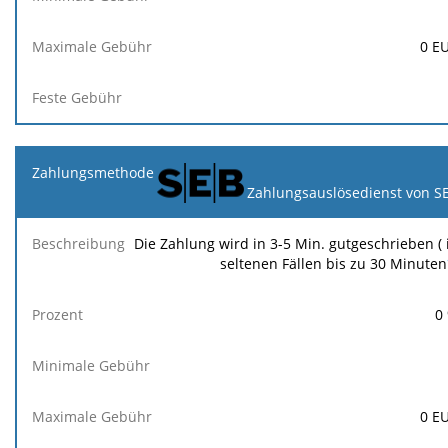
0
E
Zahlungsauslösedienst von S
Die Zahlung wird in 3-5 Min. gutgeschrieben ( 
seltenen Fällen bis zu 30 Minuten
0
0
E