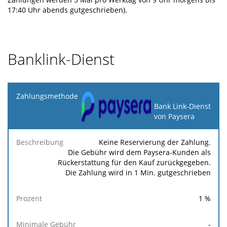
17:40 Uhr abends gutgeschrieben).
Banklink-Dienst
Zahlungsmethode
Bank Link-Dienst
von Paysera
Minimale
Maximale
F
Beschreibung
Prozent
Gebühr
Gebühr
Ge
Keine Reservierung der Zahlung.
Die Gebühr wird dem Paysera-Kunden als
Rückerstattung für den Kauf zurückgegeben.
Die Zahlung wird in 1 Min. gutgeschrieben
1
%
-