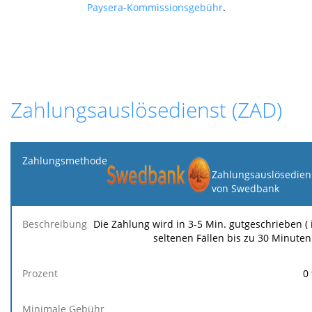
Paysera-Kommissionsgebühr
.
Zahlungsauslösedienst (ZAD)
Zahlungsmethode
Zahlungsauslösedien
von Swedbank
Minimale
Maximale
F
Beschreibung
Prozent
Gebühr
Gebühr
Ge
Die Zahlung wird in 3-5 Min. gutgeschrieben ( 
seltenen Fällen bis zu 30 Minuten
0