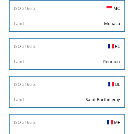
MC
Monaco
RE
Réunion
BL
Saint Barthélemy
MF