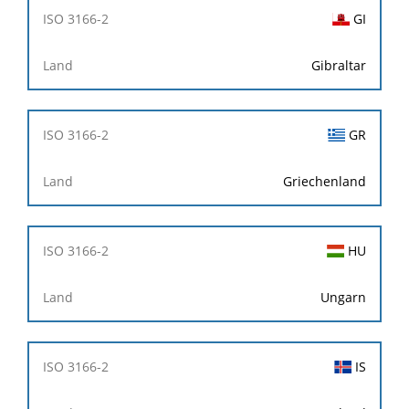
GI
Gibraltar
GR
Griechenland
HU
Ungarn
IS