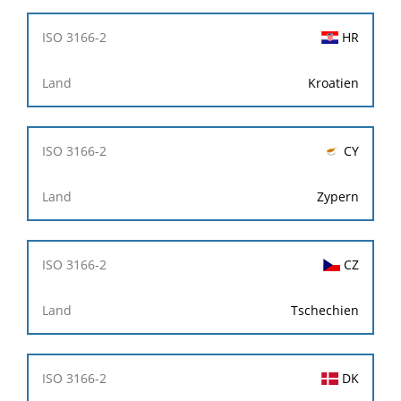
HR
Kroatien
CY
Zypern
CZ
Tschechien
DK