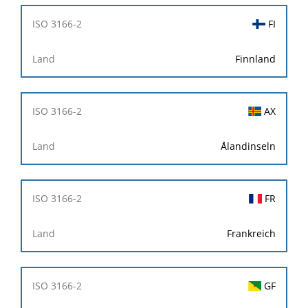
FI
Finnland
AX
Ålandinseln
FR
Frankreich
GF