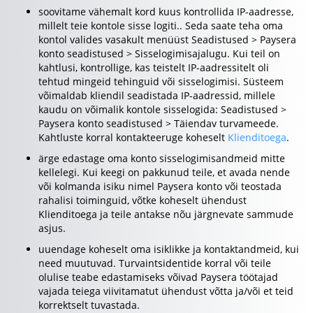
soovitame vähemalt kord kuus kontrollida IP-aadresse,
millelt teie kontole sisse logiti.. Seda saate teha oma
kontol valides vasakult menüüst Seadistused > Paysera
konto seadistused > Sisselogimisajalugu. Kui teil on
kahtlusi, kontrollige, kas teistelt IP-aadressitelt oli
tehtud mingeid tehinguid või sisselogimisi. Süsteem
võimaldab kliendil seadistada IP-aadressid, millele
kaudu on võimalik kontole sisselogida: Seadistused >
Paysera konto seadistused > Täiendav turvameede.
Kahtluste korral kontakteeruge koheselt
Klienditoega
.
ärge edastage oma konto sisselogimisandmeid mitte
kellelegi. Kui keegi on pakkunud teile, et avada nende
või kolmanda isiku nimel Paysera konto või teostada
rahalisi toiminguid, võtke koheselt ühendust
Klienditoega ja teile antakse nõu järgnevate sammude
asjus.
uuendage koheselt oma isiklikke ja kontaktandmeid, kui
need muutuvad. Turvaintsidentide korral või teile
olulise teabe edastamiseks võivad Paysera töötajad
vajada teiega viivitamatut ühendust võtta ja/või et teid
korrektselt tuvastada.