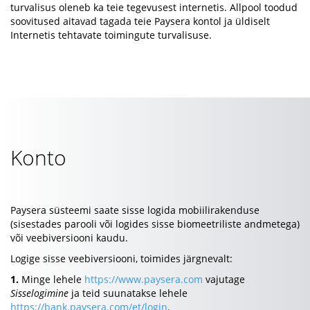
turvalisus oleneb ka teie tegevusest internetis. Allpool toodud
soovitused aitavad tagada teie Paysera kontol ja üldiselt
Internetis tehtavate toimingute turvalisuse.
Konto
Paysera süsteemi saate sisse logida mobiilirakenduse
(sisestades parooli või logides sisse biomeetriliste andmetega)
või veebiversiooni kaudu.
Logige sisse veebiversiooni, toimides järgnevalt:
1.
Minge lehele
https://www.paysera.com
vajutage
Sisselogimine
ja teid suunatakse lehele
https://bank.paysera.com/et/login
.