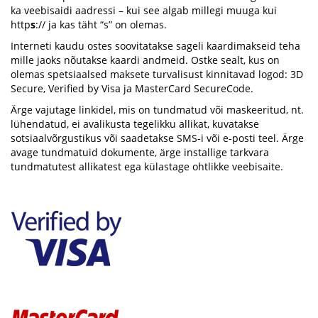
ka veebisaidi aadressi – kui see algab millegi muuga kui
http
s
:// ja kas täht “s” on olemas.
Interneti kaudu ostes soovitatakse sageli kaardimakseid teha
mille jaoks nõutakse kaardi andmeid. Ostke sealt, kus on
olemas spetsiaalsed maksete turvalisust kinnitavad logod: 3D
Secure, Verified by Visa ja MasterCard SecureCode.
Ärge vajutage linkidel, mis on tundmatud või maskeeritud, nt.
lühendatud, ei avalikusta tegelikku allikat, kuvatakse
sotsiaalvõrgustikus või saadetakse SMS-i või e-posti teel. Ärge
avage tundmatuid dokumente, ärge installige tarkvara
tundmatutest allikatest ega külastage ohtlikke veebisaite.