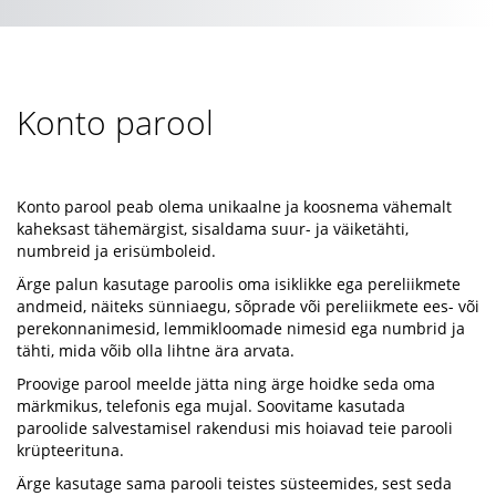
Konto parool
Konto parool peab olema unikaalne ja koosnema vähemalt
kaheksast tähemärgist, sisaldama suur- ja väiketähti,
numbreid ja erisümboleid.
Ärge palun kasutage paroolis oma isiklikke ega pereliikmete
andmeid, näiteks sünniaegu, sõprade või pereliikmete ees- või
perekonnanimesid, lemmikloomade nimesid ega numbrid ja
tähti, mida võib olla lihtne ära arvata.
Proovige parool meelde jätta ning ärge hoidke seda oma
märkmikus, telefonis ega mujal. Soovitame kasutada
paroolide salvestamisel rakendusi mis hoiavad teie parooli
krüpteerituna.
Ärge kasutage sama parooli teistes süsteemides, sest seda