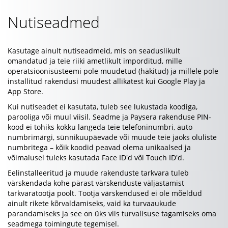
Nutiseadmed
Kasutage ainult nutiseadmeid, mis on seaduslikult
omandatud ja teie riiki ametlikult imporditud, mille
operatsioonisüsteemi pole muudetud (häkitud) ja millele pole
installitud rakendusi muudest allikatest kui Google Play ja
App Store.
Kui nutiseadet ei kasutata, tuleb see lukustada koodiga,
parooliga või muul viisil. Seadme ja Paysera rakenduse PIN-
kood ei tohiks kokku langeda teie telefoninumbri, auto
numbrimärgi, sünnikuupäevade või muude teie jaoks oluliste
numbritega – kõik koodid peavad olema unikaalsed ja
võimalusel tuleks kasutada Face ID'd või Touch ID'd.
Eelinstalleeritud ja muude rakenduste tarkvara tuleb
värskendada kohe pärast värskenduste väljastamist
tarkvaratootja poolt. Tootja värskendused ei ole mõeldud
ainult rikete kõrvaldamiseks, vaid ka turvaaukude
parandamiseks ja see on üks viis turvalisuse tagamiseks oma
seadmega toimingute tegemisel.