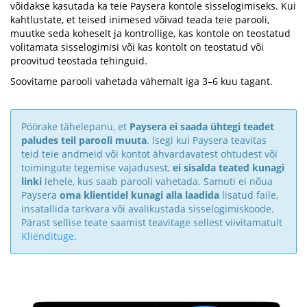
võidakse kasutada ka teie Paysera kontole sisselogimiseks. Kui
kahtlustate, et teised inimesed võivad teada teie parooli,
muutke seda koheselt ja kontrollige, kas kontole on teostatud
volitamata sisselogimisi või kas kontolt on teostatud või
proovitud teostada tehinguid.
Soovitame parooli vahetada vähemalt iga 3–6 kuu tagant.
Pöörake tähelepanu, et
Paysera ei saada ühtegi teadet
paludes teil parooli muuta
. Isegi kui Paysera teavitas
teid teie andmeid või kontot ähvardavatest ohtudest või
toimingute tegemise vajadusest,
ei sisalda teated kunagi
linki
lehele, kus saab parooli vahetada. Samuti ei nõua
Paysera
oma klientidel kunagi alla laadida
lisatud faile,
insatallida tarkvara või avalikustada sisselogimiskoode.
Pärast sellise teate saamist teavitage sellest viivitamatult
Kliendituge
.