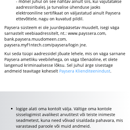
- mõnel juhul on see nähtav ainult siis, kui vajutatakse
aadressiribale), ja turvalise ühenduse jaoks
elektrooniline sertifikaat on väljastatud ainult Paysera
ettevõttele, nagu on kuvatud pildil.
Paysera süsteem ei ole juurdepääsetav muudelt, isegi väga
sarnastelt veebiaadressitelt, nt.: www.payssera.com,
bank.paysera.muudomeen.com,
paysera.myf1ntech.com/paysera/login jne.
Kui seda tüüpi aadressidel jõuate lehele, mis on väga sarnane
Paysera ametliku veebilehega, on väga tõenäoline, et olete
langenud kriminaalsesse lõksu. Sel juhul ärge sisestage
andmeid teavitage koheselt
Paysera Klienditeenindust
.
logige alati oma kontolt välja. Vältige oma kontole
sisselogimist avalikest arvutitest või teiste inimeste
seadmetest, kuna need võivad sisaldada pahavara, mis
varastavad paroole või muid andmeid.