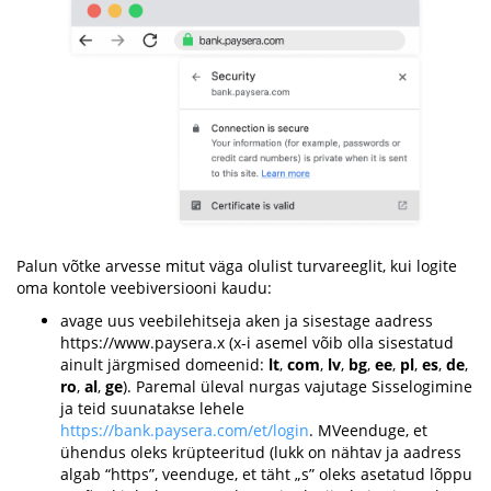
Palun võtke arvesse mitut väga olulist turvareeglit, kui logite
oma kontole veebiversiooni kaudu:
avage uus veebilehitseja aken ja sisestage aadress
https://www.paysera.x (x-i asemel võib olla sisestatud
ainult järgmised domeenid:
lt
,
com
,
lv
,
bg
,
ee
,
pl
,
es
,
de
,
ro
,
al
,
ge
). Paremal üleval nurgas vajutage Sisselogimine
ja teid suunatakse lehele
https://bank.paysera.com/et/login
. MVeenduge, et
ühendus oleks krüpteeritud (lukk on nähtav ja aadress
algab “https”, veenduge, et täht „s” oleks asetatud lõppu