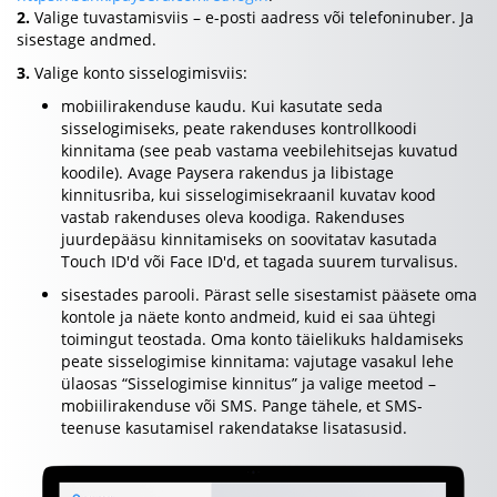
2.
Valige tuvastamisviis – e-posti aadress või telefoninuber. Ja
sisestage andmed.
3.
Valige konto sisselogimisviis:
mobiilirakenduse kaudu. Kui kasutate seda
sisselogimiseks, peate rakenduses kontrollkoodi
kinnitama (see peab vastama veebilehitsejas kuvatud
koodile). Avage Paysera rakendus ja libistage
kinnitusriba, kui sisselogimisekraanil kuvatav kood
vastab rakenduses oleva koodiga. Rakenduses
juurdepääsu kinnitamiseks on soovitatav kasutada
Touch ID'd või Face ID'd, et tagada suurem turvalisus.
sisestades parooli. Pärast selle sisestamist pääsete oma
kontole ja näete konto andmeid, kuid ei saa ühtegi
toimingut teostada. Oma konto täielikuks haldamiseks
peate sisselogimise kinnitama: vajutage vasakul lehe
ülaosas “Sisselogimise kinnitus” ja valige meetod –
mobiilirakenduse või SMS. Pange tähele, et SMS-
teenuse kasutamisel rakendatakse lisatasusid.