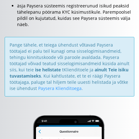
äsja Paysera süsteemis registreerunud isikud peaksid
tähelepanu pöörama KYC küsimustikule. Parempoolsel
pildil on kujutatud, kuidas see Paysera süsteemis välja
näeb.
Pange tähele, et teiega ühendust võtavad Paysera
töötajad ei palu teil kunagi oma sisselogimisandmeid,
tehingu kinnituskoode või paroole avaldada. Paysera
töötajad võivad teatud sisselogimisandmeid küsida ainult
siis, kui teie
ise helistate
tKlienditoele ja
ainult Teie isiku
tuvastamiseks
. Kui kahtlustate, et te ei räägi Paysera
töötajaga, paluge tal hiljem teile uuesti helistada ja võtke
ise ühendust
Paysera Klienditoega
.