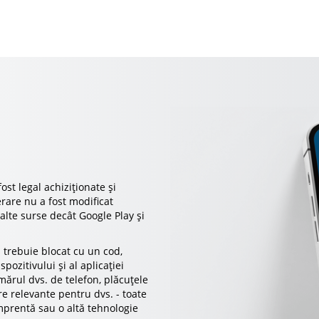
ost legal achiziționate și
erare nu a fost modificat
 alte surse decât Google Play și
a trebuie blocat cu un cod,
pozitivului și al aplicației
ărul dvs. de telefon, plăcuțele
e relevante pentru dvs. - toate
amprentă sau o altă tehnologie