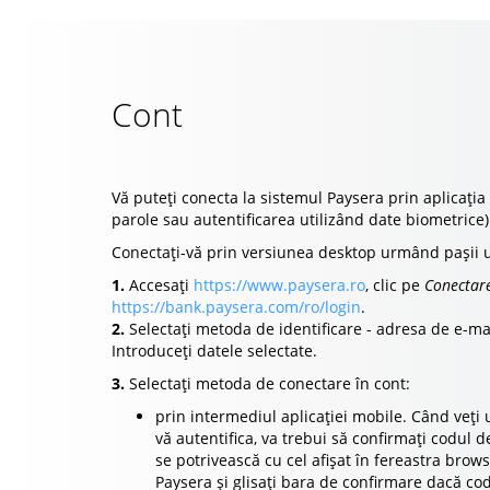
Cont
Vă puteți conecta la sistemul Paysera prin aplicați
parole sau autentificarea utilizând date biometrice
Conectați-vă prin versiunea desktop urmând pașii 
1.
Accesați
https://www.paysera.ro
, clic pe
Conectar
https://bank.paysera.com/ro/login
.
2.
Selectați metoda de identificare - adresa de e-ma
Introduceți datele selectate.
3.
Selectați metoda de conectare în cont:
prin intermediul aplicației mobile. Când veți
vă autentifica, va trebui să confirmați codul de
se potrivească cu cel afișat în fereastra brows
Paysera și glisați bara de confirmare dacă cod