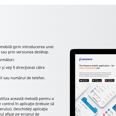
a mobilă (prin introducerea unei
) sau prin versiunea desktop.
următori:
e
și veți fi direcționat către
il sau numărul de telefon.
 utiliza această metodă pentru a
 control în aplicație (trebuie să
erului). Deschideți aplicația
ul afișat pe ecranul de