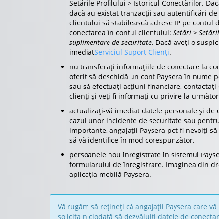
Setările Profilului > Istoricul Conectărilor. Dac
dacă au existat tranzacții sau autentificări de
clientului să stabilească adrese IP pe contul d
conectarea în contul clientului:
Setări > Setări
suplimentare de securitate
. Dacă aveți o suspi
imediat
Serviciul Suport Clienți
.
nu transferați informațiile de conectare la c
oferit să deschidă un cont Paysera în nume pe
sau să efectuați acțiuni financiare, contactați
clienți și veți fi informați cu privire la următor
actualizați-vă imediat datele personale și de
cazul unor incidente de securitate sau pentru
importante, angajații Paysera pot fi nevoiți să
să vă identifice în mod corespunzător.
persoanele nou înregistrate în sistemul Payse
formularului de înregistrare. Imaginea din d
aplicația mobilă Paysera.
Vă rugăm să rețineți că angajații Paysera care vă
solicita niciodată să dezvăluiți datele de conecta