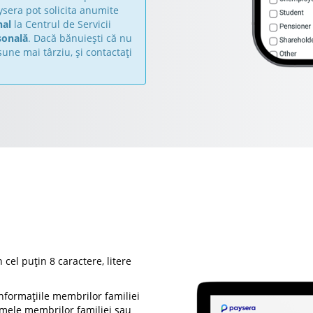
ysera pot solicita anumite
nal
la Centrul de Servicii
sonală
. Dacă bănuiești că nu
sune mai târziu, și contactați
 cel puțin 8 caractere, litere
informațiile membrilor familiei
umele membrilor familiei sau