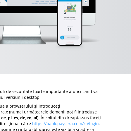
uli de securitate foarte importante atunci când vă
iul versiunii desktop:
uă a browserului și introduceți
ra.x (numai următoarele domenii pot fi introduse
,
ee
,
pl
,
es
,
de
,
ro
,
al
). În colțul din dreapta-sus faceți
 direcționat către
https://bank.paysera.com/ro/login
.
nexiune criptată (blocarea este vizibilă și adresa