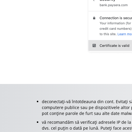
deconectați-vă întotdeauna din cont. Evitați s
computere publice sau pe dispozitivele altor
pot conține parole de furt sau alte date malw
vă recomandăm să verificați adresele IP de la 
dvs. cel puțin o dată pe lună. Puteți face aces