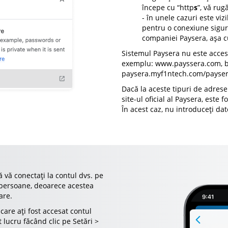
începe cu “http
s
”, vă rug
- în unele cazuri este viz
pentru o conexiune sigură
companiei Paysera, așa cu
Sistemul Paysera nu este accesib
exemplu: www.payssera.com, 
paysera.myf1ntech.com/paysera
Dacă la aceste tipuri de adrese
site-ul oficial al Paysera, este
În acest caz, nu introduceți da
ă vă conectați la contul dvs. pe
 persoane, deoarece acestea
are.
care ați fost accesat contul
t lucru făcând clic pe Setări >