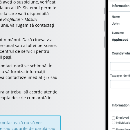
ă aveți o suspiciune, verificați
 la un alt IP. Sistemul permite
e la care va fi disponibilă
le Profilului > Măsuri
ciune, vă rugăm să contactați
ont nimănui. Dacă cineva v-a
rsonal sau al altei persoane,
 Centrul de servicii pentru
ii pași.
 contact dacă se schimbă. În
 a vă furniza informații
 vă contacteze imediat și / sau
ra ar trebui să acorde atenție
reapta descrie cum arată în
 contactează nu vă vor
re sau codurile de parolă sau