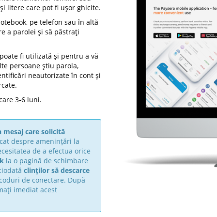
litere care pot fi ușor ghicite.
notebook, pe telefon sau în altă
e a parolei și să păstrați
oate fi utilizată și pentru a vă
lte persoane știu parola,
ntificări neautorizate în cont și
rcate.
are 3-6 luni.
 mesaj care solicită
icat despre amenințări la
cesitatea de a efectua orice
nk
la o pagină de schimbare
iciodată
clinților să descarce
e coduri de conectare. După
mați imediat acest