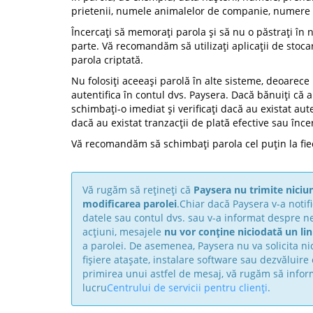
prietenii, numele animalelor de companie, numere și 
Încercați să memorați parola și să nu o păstrați în 
parte. Vă recomandăm să utilizați aplicații de stocar
parola criptată.
Nu folosiți aceeași parolă în alte sisteme, deoarece p
autentifica în contul dvs. Paysera. Dacă bănuiți că a
schimbați-o imediat și verificați dacă au existat aute
dacă au existat tranzacții de plată efective sau înce
Vă recomandăm să schimbați parola cel puțin la fiec
Vă rugăm să rețineți că
Paysera nu trimite niciun
modificarea parolei
.Chiar dacă Paysera v-a notif
datele sau contul dvs. sau v-a informat despre ne
acțiuni, mesajele
nu vor conține niciodată un li
a parolei. De asemenea, Paysera nu va solicita n
fișiere atașate, instalare software sau dezvăluir
primirea unui astfel de mesaj, vă rugăm să infor
lucru
Centrului de servicii pentru clienți
.