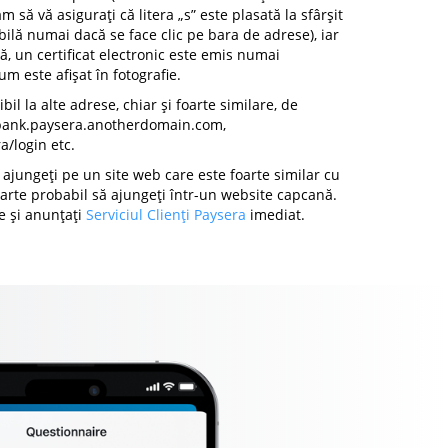
ăm să vă asigurați că litera „s” este plasată la sfârșit
ibilă numai dacă se face clic pe bara de adrese), iar
, un certificat electronic este emis numai
m este afișat în fotografie.
il la alte adrese, chiar și foarte similare, de
bank.paysera.anotherdomain.com,
/login etc.
 ajungeți pe un site web care este foarte similar cu
 foarte probabil să ajungeți într-un website capcană.
te și anunțați
Serviciul Clienți Paysera
imediat.