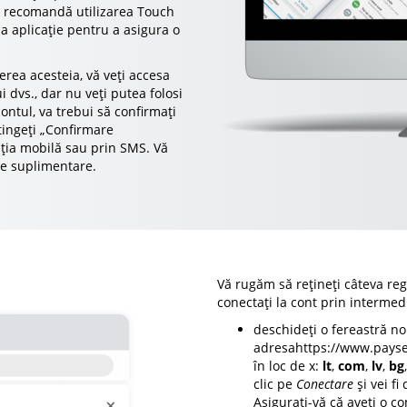
Se recomandă utilizarea Touch
la aplicație pentru a asigura o
rea acesteia, vă veți accesa
i dvs., dar nu veți putea folosi
ontul, va trebui să confirmați
tingeți „Confirmare
cația mobilă sau prin SMS. Vă
xe suplimentare.
Vă rugăm să rețineți câteva reg
conectați la cont prin intermed
deschideți o fereastră no
adresahttps://www.payse
în loc de x:
lt
,
com
,
lv
,
bg
clic pe
Conectare
și vei fi
Asigurați-vă că aveți o co