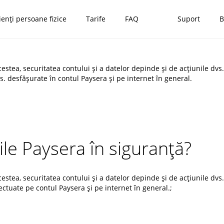
ienți persoane fizice
Tarife
FAQ
Suport
B
estea, securitatea contului și a datelor depinde și de acțiunile dv
vs. desfășurate în contul Paysera și pe internet în general.
iile Paysera în siguranță?
estea, securitatea contului și a datelor depinde și de acțiunile dv
fectuate pe contul Paysera și pe internet în general.;