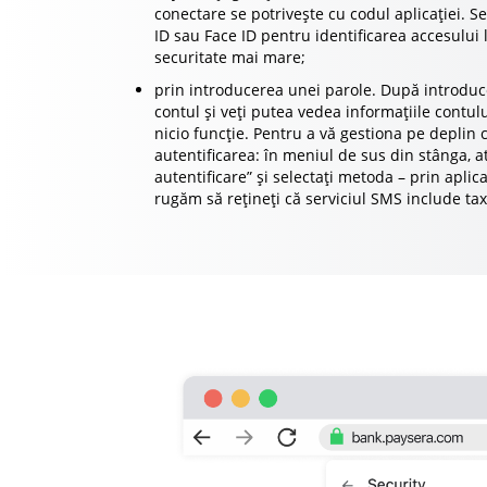
conectare se potrivește cu codul aplicației. 
ID sau Face ID pentru identificarea accesului 
securitate mai mare;
prin introducerea unei parole. După introduce
contul și veți putea vedea informațiile contulu
nicio funcție. Pentru a vă gestiona pe deplin c
autentificarea: în meniul de sus din stânga, a
autentificare” și selectați metoda – prin apli
rugăm să rețineți că serviciul SMS include ta