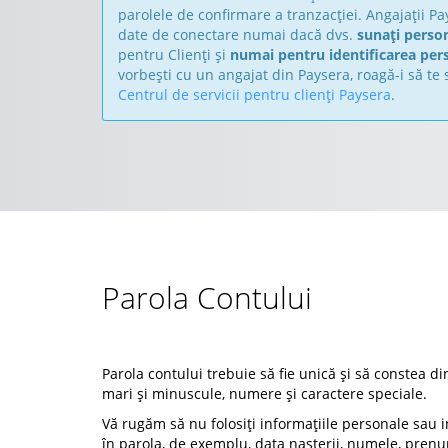
parolele de confirmare a tranzacției. Angajații Pa
date de conectare numai dacă dvs.
sunați perso
pentru Clienți și
numai pentru identificarea per
vorbești cu un angajat din Paysera, roagă-i să te 
Centrul de servicii pentru clienți Paysera
.
Parola Contului
Parola contului trebuie să fie unică și să constea din
mari și minuscule, numere și caractere speciale.
Vă rugăm să nu folosiți informațiile personale sau 
în parola, de exemplu, data nașterii, numele, pren