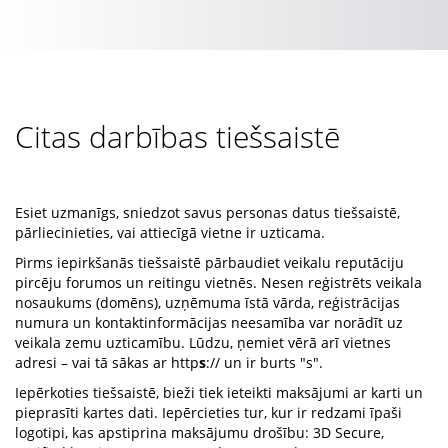
Citas darbības tiešsaistē
Esiet uzmanīgs, sniedzot savus personas datus tiešsaistē,
pārliecinieties, vai attiecīgā vietne ir uzticama.
Pirms iepirkšanās tiešsaistē pārbaudiet veikalu reputāciju
pircēju forumos un reitingu vietnēs. Nesen reģistrēts veikala
nosaukums (domēns), uzņēmuma īstā vārda, reģistrācijas
numura un kontaktinformācijas neesamība var norādīt uz
veikala zemu uzticamību. Lūdzu, ņemiet vērā arī vietnes
adresi – vai tā sākas ar http
s
:// un ir burts "s".
Iepērkoties tiešsaistē, bieži tiek ieteikti maksājumi ar karti un
pieprasīti kartes dati. Iepērcieties tur, kur ir redzami īpaši
logotipi, kas apstiprina maksājumu drošību: 3D Secure,