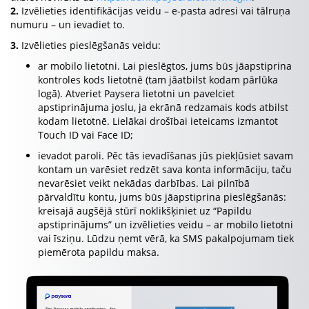
2.
Izvēlieties identifikācijas veidu – e-pasta adresi vai tālruņa
numuru – un ievadiet to.
3.
Izvēlieties pieslēgšanās veidu:
ar mobilo lietotni. Lai pieslēgtos, jums būs jāapstiprina
kontroles kods lietotnē (tam jāatbilst kodam pārlūka
logā). Atveriet Paysera lietotni un pavelciet
apstiprinājuma joslu, ja ekrānā redzamais kods atbilst
kodam lietotnē. Lielākai drošībai ieteicams izmantot
Touch ID vai Face ID;
ievadot paroli. Pēc tās ievadīšanas jūs piekļūsiet savam
kontam un varēsiet redzēt sava konta informāciju, taču
nevarēsiet veikt nekādas darbības. Lai pilnībā
pārvaldītu kontu, jums būs jāapstiprina pieslēgšanās:
kreisajā augšējā stūrī noklikšķiniet uz “Papildu
apstiprinājums” un izvēlieties veidu – ar mobilo lietotni
vai īsziņu. Lūdzu ņemt vērā, ka SMS pakalpojumam tiek
piemērota papildu maksa.