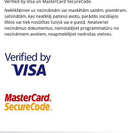
Verified by Visa un MasterCard SecureCode.
Neklikšķiniet uz nezināmām vai maskētām saitēm, piemēram,
saīsinātām, kas neatklāj patieso avotu, parādās sociālajos
tīklos vai tiek nosūtītas īsziņā vai e-pastā. Neatveriet
nezināmus dokumentus, neinstalējiet programmatūru no
nezināmiem avotiem, neapmeklējiet nedrošas vietnes.