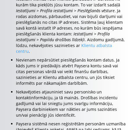
kurām tika piekļūts jūsu kontam. To var izdarīt sadaļā
Iestatījumi > Profila iestatījumi > Pieslēgšanās vēsture
. Ja
rodas aizdomas, pārbaudiet, vai nav bijuši darījumi vai
pieslēgšanās no citas IP adreses. Sistēma ļauj klientam
savā kontā iestatīt IP adreses, no kurām būs iespējama
pieslēgšanās klienta kontam:
Iestatījumi > Profila
iestatījumi > Papildu drošības līdzekļi
. Aizdomu gadījumā,
lūdzu, nekavējoties sazinieties ar
Klientu atbalsta
centru
.
Nevienam nepārsūtiet pieslēgšanās kontam datus. Ja
kāds jums ir piedāvājis atvērt Paysera kontu savā vai
citas personas vārdā vai veikt finanšu darbības,
sazinieties ar Klientu atbalsta centru, un jūs tiksiet
informēts par nākamajām darbībām.
Nekavējoties atjauniniet savu personisko un
kontaktinformāciju, ja tā mainās. Drošības incidentu
gadījumā vai lai sniegtu jums svarīgu informāciju,
Paysera darbiniekiem var nākties ar jums sazināties
un/vai pienācīgi jūs identificēt.
Paysera sistēmā nesen reģistrētām personām uzmanība
jāpievērš Klienta anketai. Attēlā pa labi redzams, kā tā