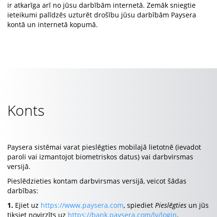
ir atkarīga arī no jūsu darbībām internetā. Zemāk sniegtie
ieteikumi palīdzēs uzturēt drošību jūsu darbībām Paysera
kontā un internetā kopumā.
Konts
Paysera sistēmai varat pieslēgties mobilajā lietotnē (ievadot
paroli vai izmantojot biometriskos datus) vai darbvirsmas
versijā.
Pieslēdzieties kontam darbvirsmas versijā, veicot šādas
darbības:
1.
Ejiet uz
https://www.paysera.com
, spiediet
Pieslēgties
un jūs
tiksiet novirzīts uz
https://bank.paysera.com/lv/login
.