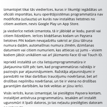
Izmantojiet tikai tās viedierīces, kuras ir likumīgi iegādātas un
oficiāli importētas, kuru operētājsistēmas programmatūra nav
modificēta (uzlauzta) un kurās nav instalētas lietotnes no
citiem avotiem, nevis Google Play un App Store.
Ja viedierīce netiek izmantota, tā ir jābloķē ar kodu, paroli vai
citiem līdzekļiem. Ierīces bloķēšanas kodam un Paysera
lietotnes PIN kodam nevajadzētu sakrist ar jūsu tālruņa
numura daļām, automašīnas numura zīmēm, dzimšanas
datumiem vai citiem numuriem, kas attiecas uz jums – visiem
kodiem jābūt unikāliem vai arī jāizmanto Face ID vai Touch ID.
Iepriekš instalētā un cita lietojumprogrammatūra ir
jāatjaunina tūlīt pēc tam, kad programmatūras ražotājs ir
paziņojis par atjauninājumiem. Ražotāja atjauninājumi ir
paredzēti ne tikai darbības traucējumu novēršanai, bet arī
drošības nepilnību novēršanai, un tie ir viena no drošības
garantijām darbībām, ka tiek veiktas ar jūsu ierīci.
Visās ierīcēs, kuras izmantojat, lai pieslēgtos Paysera kontam,
instalējiet antivīrusa programmatūru. Iesakām arī instalēt
ugunsmūri it īpaši datoros, jo tas neļautu pieslēgties datoram