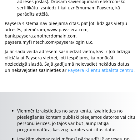
adreses joslas). Drošam savienojumam elektronisko
sertifikātu izsniedz tikai uzņēmumam Paysera, kā
parādīts attēlā.
Paysera sistēma nav pieejama citās, pat ļoti līdzīgās vietņu
adresēs, piemēram, www.payssera.com,
bank.paysera.anotherdomain.com,
paysera.myf1ntech.com/paysera/login u.c.
Ja ar šāda veida adresēm sasniedzat vietni, kas ir ļoti līdzīga
oficiālajai Paysera vietnei, ļoti iespējams, ka nonācāt
noziedzīgā slazdā. Šajā gadījumā neievadiet nekādus datus
un nekavējoties sazinieties ar
Paysera Klientu atbalsta centru
.
Vienmēr izrakstieties no sava konta. Izvairieties no
pieslēgšanās kontam publiski pieejamos datoros vai citu
personu ierīcēs, jo tajos var būt ļaunprātīga
programmatūra, kas zog paroles vai citus datus.
Iesakām vismaz reizi mēnesī pārbaudīt IP adreses, no