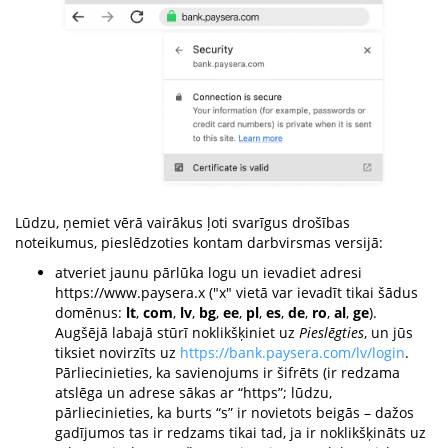
Lūdzu, ņemiet vērā vairākus ļoti svarīgus drošības
noteikumus, pieslēdzoties kontam darbvirsmas versijā:
atveriet jaunu pārlūka logu un ievadiet adresi
https://www.paysera.x ("x" vietā var ievadīt tikai šādus
domēnus:
lt
,
com
,
lv
,
bg
,
ee
,
pl
,
es
,
de
,
ro
,
al
,
ge
).
Augšējā labajā stūrī noklikšķiniet uz
Pieslēgties
, un jūs
tiksiet novirzīts uz
https://bank.paysera.com/lv/login
.
Pārliecinieties, ka savienojums ir šifrēts (ir redzama
atslēga un adrese sākas ar “https”; lūdzu,
pārliecinieties, ka burts “s” ir novietots beigās – dažos
gadījumos tas ir redzams tikai tad, ja ir noklikšķināts uz