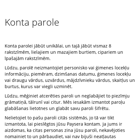
Konta parole
Konta parolei jābūt unikālai, un tajā jābūt vismaz 8
rakstzīmēm, lielajiem un mazajiem burtiem, cipariem un
īpašajām rakstzīmēm.
Lūdzu, parolē neizmantojiet personisko vai ģimenes locekļu
informāciju, piemēram, dzimšanas datumu, ģimenes locekļu
vai draugu vārdus, uzvārdus, mājdzīvnieku vārdus, skaitļus un
burtus, kurus var viegli uzminēt.
Lūdzu, mēģiniet atcerēties paroli un neglabājiet to piezīmju
grāmatiņā, tālrunī vai citur. Mēs iesakām izmantot paroļu
glabāšanas lietotnes un glabāt savu paroli šifrētu.
Nelietojiet to pašu paroli citās sistēmās, jo tā var tikt
izmantota, lai pieslēgtos jūsu Paysera kontam. Ja jums ir
aizdomas, ka citas personas zina jūsu paroli, nekavējoties
nomainiet to un pārbaudiet, vai nav bijuši neatļautas