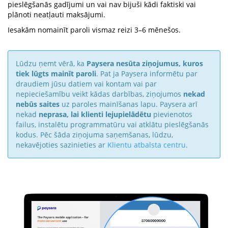
pieslēgšanās gadījumi un vai nav bijuši kādi faktiski vai
plānoti neatļauti maksājumi.
Iesakām nomainīt paroli vismaz reizi 3–6 mēnešos.
Lūdzu ņemt vērā, ka
Paysera nesūta ziņojumus, kuros
tiek lūgts mainīt paroli
. Pat ja Paysera informētu par
draudiem jūsu datiem vai kontam vai par
nepieciešamību veikt kādas darbības, ziņojumos
nekad
nebūs saites
uz paroles mainīšanas lapu. Paysera arī
nekad
neprasa, lai klienti lejupielādētu
pievienotos
failus, instalētu programmatūru vai atklātu pieslēgšanās
kodus. Pēc šāda ziņojuma saņemšanas, lūdzu,
nekavējoties sazinieties ar
Klientu atbalsta centru
.