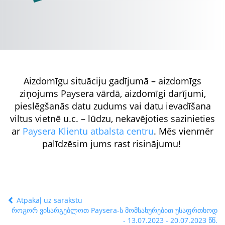
Aizdomīgu situāciju gadījumā – aizdomīgs
ziņojums Paysera vārdā, aizdomīgi darījumi,
pieslēgšanās datu zudums vai datu ievadīšana
viltus vietnē u.c. – lūdzu, nekavējoties sazinieties
ar
Paysera Klientu atbalsta centru
. Mēs vienmēr
palīdzēsim jums rast risinājumu!
Atpakaļ uz sarakstu
როგორ ვისარგებლოთ Paysera-ს მომსახურებით უსაფრთხოდ
- 13.07.2023 - 20.07.2023 წწ.