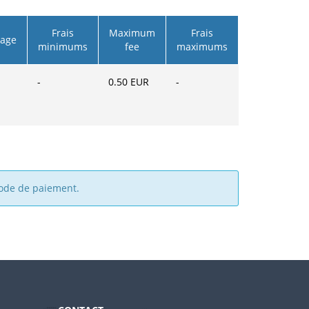
Frais
Maximum
Frais
tage
minimums
fee
maximums
-
0.50
EUR
-
mode de paiement.