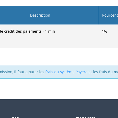
Description
Pourcen
e crédit des paiements - 1 min
1
%
ission, il faut ajouter les
frais du système Payera
et les frais du 