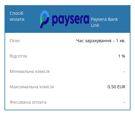
Споcіб
оплати
Paysera Bank
Link
Мінімальна
Максимальна
Фі
Опис
Відсоток
комісія
комісія
о
Час зарахування – 1 хв.
1
%
-
0.50
EUR
-