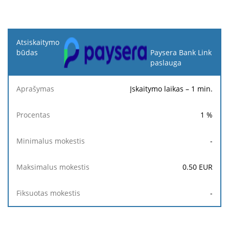
Atsiskaitymo
būdas
Paysera Bank Link
paslauga
Minimalus
Maksimalus
Aprašymas
Procentas
mokestis
mokestis
Įskaitymo laikas – 1 min.
1
%
-
0.50
EUR
-