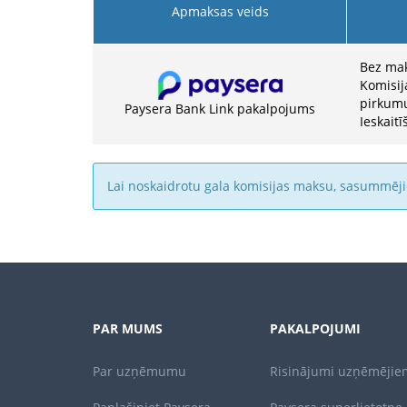
Apmaksas veids
Bez mak
Komisij
pirkum
Paysera Bank Link pakalpojums
Ieskaitī
Lai noskaidrotu gala komisijas maksu, sasummēj
PAR MUMS
PAKALPOJUMI
Par uzņēmumu
Risinājumi uzņēmējie