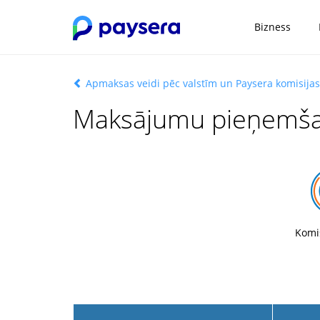
Bizness
Apmaksas veidi pēc valstīm un Paysera komisija
Maksājumu pieņemša
Komi