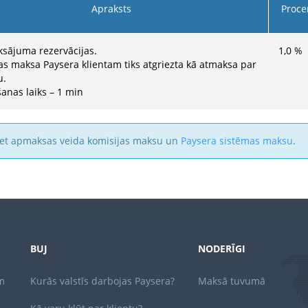
Apraksts
Proce
sājuma rezervācijas.
1,0
%
as maksa Paysera klientam tiks atgriezta kā atmaksa par
u.
šanas laiks – 1 min
iet apmaksas veida komisijas maksu un
Paysera sistēmas maksu
.
BUJ
NODERĪGI
m
Kurās valstīs darbojas Paysera?
Maksā tuvumā