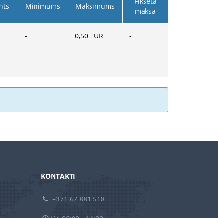
Fiksētā
nts
Minimums
Maksimums
maksa
-
0,50
EUR
-
KONTAKTI
+371 67 881 518