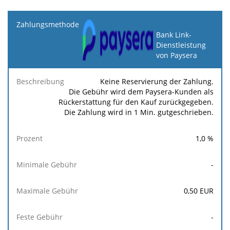
Zahlungsmethode
Bank Link-
Dienstleistung
Minimale
Maximale
F
Beschreibung
Prozent
von Paysera
Gebühr
Gebühr
Ge
Keine Reservierung der Zahlung.
Die Gebühr wird dem Paysera-Kunden als
Rückerstattung für den Kauf zurückgegeben.
Die Zahlung wird in 1 Min. gutgeschrieben.
1,0
%
-
0,50
EUR
-