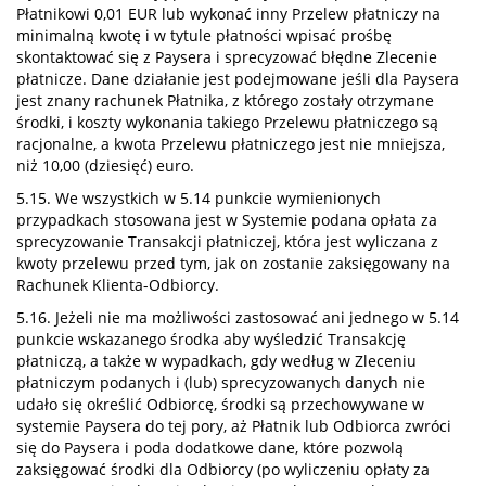
Płatnikowi 0,01 EUR lub wykonać inny Przelew płatniczy na
minimalną kwotę i w tytule płatności wpisać prośbę
skontaktować się z Paysera i sprecyzować błędne Zlecenie
płatnicze. Dane działanie jest podejmowane jeśli dla Paysera
jest znany rachunek Płatnika, z którego zostały otrzymane
środki, i koszty wykonania takiego Przelewu płatniczego są
racjonalne, a kwota Przelewu płatniczego jest nie mniejsza,
niż 10,00 (dziesięć) euro.
5.15. We wszystkich w 5.14 punkcie wymienionych
przypadkach stosowana jest w Systemie podana opłata za
sprecyzowanie Transakcji płatniczej, która jest wyliczana z
kwoty przelewu przed tym, jak on zostanie zaksięgowany na
Rachunek Klienta-Odbiorcy.
5.16. Jeżeli nie ma możliwości zastosować ani jednego w 5.14
punkcie wskazanego środka aby wyśledzić Transakcję
płatniczą, a także w wypadkach, gdy według w Zleceniu
płatniczym podanych i (lub) sprecyzowanych danych nie
udało się określić Odbiorcę, środki są przechowywane w
systemie Paysera do tej pory, aż Płatnik lub Odbiorca zwróci
się do Paysera i poda dodatkowe dane, które pozwolą
zaksięgować środki dla Odbiorcy (po wyliczeniu opłaty za