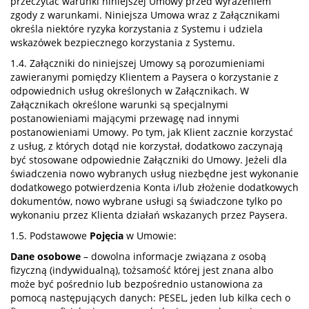
przeczytać warunki niniejszej Umowy przed wyrażeniem
zgody z warunkami. Niniejsza Umowa wraz z Załącznikami
określa niektóre ryzyka korzystania z Systemu i udziela
wskazówek bezpiecznego korzystania z Systemu.
1.4. Załączniki do niniejszej Umowy są porozumieniami
zawieranymi pomiędzy Klientem a Paysera o korzystanie z
odpowiednich usług określonych w Załącznikach. W
Załącznikach określone warunki są specjalnymi
postanowieniami mającymi przewagę nad innymi
postanowieniami Umowy. Po tym, jak Klient zacznie korzystać
z usług, z których dotąd nie korzystał, dodatkowo zaczynają
być stosowane odpowiednie Załączniki do Umowy. Jeżeli dla
świadczenia nowo wybranych usług niezbędne jest wykonanie
dodatkowego potwierdzenia Konta i/lub złożenie dodatkowych
dokumentów, nowo wybrane usługi są świadczone tylko po
wykonaniu przez Klienta działań wskazanych przez Paysera.
1.5. Podstawowe
Pojęcia
w Umowie:
Dane osobowe
– dowolna informacje związana z osobą
fizyczną (indywidualną), tożsamość której jest znana albo
może być pośrednio lub bezpośrednio ustanowiona za
pomocą następujących danych: PESEL, jeden lub kilka cech o