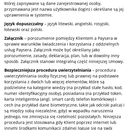
której zapisywane są dane zarejestrowanej osoby,
przyznawana jest nazwa użytkownika (login) i określane są jej
uprawnienia w systemie.
Język dopuszczalny
– język litewski, angielski, rosyjski,
łotewski oraz polski.
Załącznik
– porozumienie pomiędzy Klientem a Paysera w
sprawie warunków świadczenia i korzystania z oddzielnych
usług Paysera. Załącznik może być określany jako
porozumienie, zasady, deklaracja, plan, lub w dowolny inny
sposób. Załącznik stanowi integralną część niniejszej Umowy.
Bezpieczniejsza procedura uwierzytelniania
– procedura
uwierzytelniania osoby fizycznej lub prawnej na podstawie
korzystania z dwóch lub więcej elementów, które są
podzielone na kategorie wiedzy (na przykład stałe hasło, kod,
numer identyfikacyjny osoby), posiadania (na przykład token,
karta inteligentna (angl. smart card), telefon komórkowy) i
cech (na przykład dane biometryczne, takie jak odciski palca) i
są między sobą niezależne, gdyż w wypadku naruszenia
jednego, nie zmniejsza się rzetelność pozostałych. Niniejsza
procedura jest stosowana gdy Klient poprzez internet lub
innymi środkami komunikacji zdalnej loguje się na swój