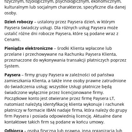
fizycznym, fizjologicznym, psychologicznym, ekonomicznym,
kulturalnym lub socjalnym charakterze, specyficzne dla danej
osoby.
Dzień roboczy
– ustalony przez Paysera dzień, w którym
Paysera świadczy usługi. Dla różnych usług Paysera może
ustalić różne dni robocze Paysera, które są podane wraz z
Cenami.
Pieniądze elektroniczne
– środki Klienta wpłacone lub
przelane i przechowywane na Rachunku Paysera Klienta,
przeznaczone do wykonywania transakcji płatniczych poprzez
System.
Paysera
– firmy grupy Paysera w zależności od państwa
zamieszkania Klienta, a także inne osoby prawne zatrudnione
do świadczenia usług; wszystkie Usługi płatnicze będą
świadczone wyłącznie przez licencjonowane firmy.
Początkowe konto jest otwierane przez firmę Paysera LT,
natomiast należytą identyfikację klienta wykonuje i rachunek
płatniczy w formacie IBAN nadaje firma, która należy do grupy
firm Paysera i posiada odpowiednią licencję. Aktualne dane
kontaktowe takich firm są podane w końcu umowy.
Odbiorca
– osoba fizyczna lub prawna, inna organizacja lub