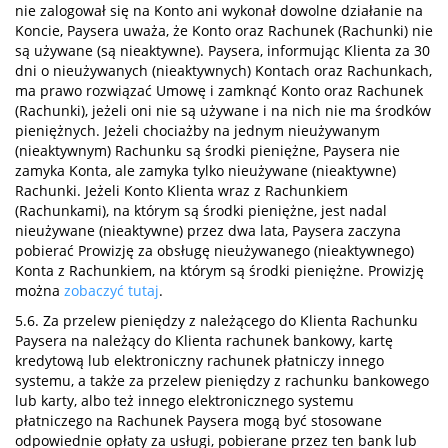
nie zalogował się na Konto ani wykonał dowolne działanie na
Koncie, Paysera uważa, że Konto oraz Rachunek (Rachunki) nie
są używane (są nieaktywne). Paysera, informując Klienta za 30
dni o nieużywanych (nieaktywnych) Kontach oraz Rachunkach,
ma prawo rozwiązać Umowę i zamknąć Konto oraz Rachunek
(Rachunki), jeżeli oni nie są używane i na nich nie ma środków
pieniężnych. Jeżeli chociażby na jednym nieużywanym
(nieaktywnym) Rachunku są środki pieniężne, Paysera nie
zamyka Konta, ale zamyka tylko nieużywane (nieaktywne)
Rachunki. Jeżeli Konto Klienta wraz z Rachunkiem
(Rachunkami), na którym są środki pieniężne, jest nadal
nieużywane (nieaktywne) przez dwa lata, Paysera zaczyna
pobierać Prowizję za obsługę nieużywanego (nieaktywnego)
Konta z Rachunkiem, na którym są środki pieniężne. Prowizję
można
zobaczyć tutaj
.
5.6. Za przelew pieniędzy z należącego do Klienta Rachunku
Paysera na należący do Klienta rachunek bankowy, kartę
kredytową lub elektroniczny rachunek płatniczy innego
systemu, a także za przelew pieniędzy z rachunku bankowego
lub karty, albo też innego elektronicznego systemu
płatniczego na Rachunek Paysera mogą być stosowane
odpowiednie opłaty za usługi, pobierane przez ten bank lub