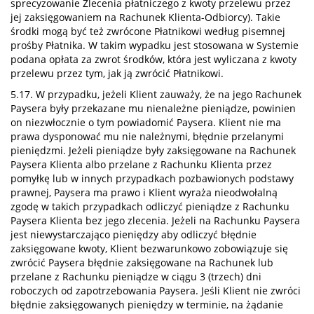
sprecyzowanie Zlecenia płatniczego z kwoty przelewu przez
jej zaksięgowaniem na Rachunek Klienta-Odbiorcy). Takie
środki mogą być też zwrócone Płatnikowi według pisemnej
prośby Płatnika. W takim wypadku jest stosowana w Systemie
podana opłata za zwrot środków, która jest wyliczana z kwoty
przelewu przez tym, jak ją zwrócić Płatnikowi.
5.17. W przypadku, jeżeli Klient zauważy, że na jego Rachunek
Paysera były przekazane mu nienależne pieniądze, powinien
on niezwłocznie o tym powiadomić Paysera. Klient nie ma
prawa dysponować mu nie należnymi, błędnie przelanymi
pieniędzmi. Jeżeli pieniądze były zaksięgowane na Rachunek
Paysera Klienta albo przelane z Rachunku Klienta przez
pomyłkę lub w innych przypadkach pozbawionych podstawy
prawnej, Paysera ma prawo i Klient wyraża nieodwołalną
zgodę w takich przypadkach odliczyć pieniądze z Rachunku
Paysera Klienta bez jego zlecenia. Jeżeli na Rachunku Paysera
jest niewystarczająco pieniędzy aby odliczyć błędnie
zaksięgowane kwoty, Klient bezwarunkowo zobowiązuje się
zwrócić Paysera błędnie zaksięgowane na Rachunek lub
przelane z Rachunku pieniądze w ciągu 3 (trzech) dni
roboczych od zapotrzebowania Paysera. Jeśli Klient nie zwróci
błędnie zaksięgowanych pieniędzy w terminie, na żądanie