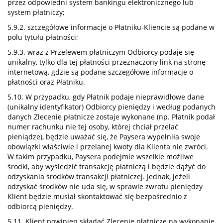
przez odpowiedni system bankingu elektronicznego lub
system płatniczy;
5.9.2. szczegółowe informacje o Płatniku-Kliencie są podane w
polu tytułu płatności;
5.9.3. wraz z Przelewem płatniczym Odbiorcy podaje się
unikalny, tylko dla tej płatności przeznaczony link na stronę
internetową, gdzie są podane szczegółowe informacje o
płatności oraz Płatniku.
5.10. W przypadku, gdy Płatnik podaje nieprawidłowe dane
(unikalny identyfikator) Odbiorcy pieniędzy i według podanych
danych Zlecenie płatnicze zostaje wykonane (np. Płatnik podał
numer rachunku nie tej osoby, której chciał przelać
pieniądze), będzie uważać się, że Paysera wypełniła swoje
obowiązki właściwie i przelanej kwoty dla Klienta nie zwróci.
W takim przypadku, Paysera podejmie wszelkie możliwe
środki, aby wyśledzić transakcję płatniczą i będzie dążyć do
odzyskania środków transakcji płatniczej. Jednak, jeżeli
odzyskać środków nie uda się, w sprawie zwrotu pieniędzy
Klient będzie musiał skontaktować się bezpośrednio z
odbiorcą pieniędzy.
5.11. Klient powinien składać Zlecenie płatnicze na wykonanie