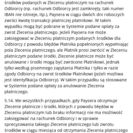
środków podanych w Zleceniu płatniczym na rachunek
Odbiorcy (np. rachunek Odbiorcy jest zamknięty, taki numer
IBAN nie istnieje, itp.), Paysera w ciągu dwóch dni roboczych
zwróci kwotę transakcji płatniczej płatnikowi. W takim
wypadku mogą być pobrane w Systemie podane opłaty za
zwrot Zlecenia płatniczego. Jeżeli Paysera nie może
zaksięgować w Zleceniu płatniczym podanych środków dla
Odbiorcy z powodu błędów Płatnika popełnionych wypełniając
pola Zlecenia płatniczego, ale Płatnik prosi zwrócić w Zleceniu
płatniczym podane środki, Zlecenie płatnicze może być
anulowane i środki mogą być zwrócone Płatnikowi, jednak
tylko według pisemnego zapytania Płatnika i tylko w razie
zgody Odbiorcy na zwrot środków Płatnikowi (jeżeli możliwa
jest identyfikacja Odbiorcy). W takim przypadku są stosowane
w Systemie podane opłaty za anulowanie Zlecenia
płatniczego.
5.14. We wszystkich przypadkach, gdy Paysera otrzymuje
Zlecenie płatnicze i środki, których z powodu błędów w
Zleceniu płatniczym lub braku informacji nie ma możliwość
zaksięgować na rachunek Odbiorcy i w sprawie
sprecyzowania takiego Zlecenie płatniczego lub zwrotu
środków w ciągu miesiąca od otrzymania Zlecenia płatniczego