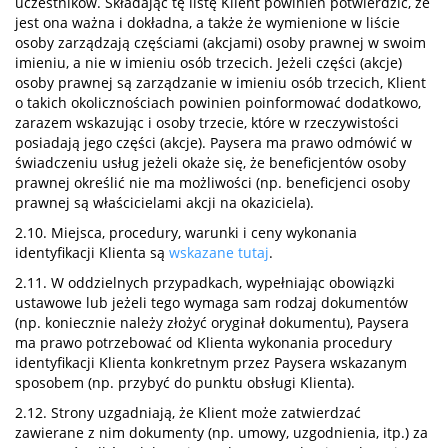
uczestników. Składając tę listę Klient powinien potwierdzić, że
jest ona ważna i dokładna, a także że wymienione w liście
osoby zarządzają częściami (akcjami) osoby prawnej w swoim
imieniu, a nie w imieniu osób trzecich. Jeżeli części (akcje)
osoby prawnej są zarządzanie w imieniu osób trzecich, Klient
o takich okolicznościach powinien poinformować dodatkowo,
zarazem wskazując i osoby trzecie, które w rzeczywistości
posiadają jego części (akcje). Paysera ma prawo odmówić w
świadczeniu usług jeżeli okaże się, że beneficjentów osoby
prawnej określić nie ma możliwości (np. beneficjenci osoby
prawnej są właścicielami akcji na okaziciela).
2.10. Miejsca, procedury, warunki i ceny wykonania
identyfikacji Klienta są
wskazane tutaj
.
2.11. W oddzielnych przypadkach, wypełniając obowiązki
ustawowe lub jeżeli tego wymaga sam rodzaj dokumentów
(np. koniecznie należy złożyć oryginał dokumentu), Paysera
ma prawo potrzebować od Klienta wykonania procedury
identyfikacji Klienta konkretnym przez Paysera wskazanym
sposobem (np. przybyć do punktu obsługi Klienta).
2.12. Strony uzgadniają, że Klient może zatwierdzać
zawierane z nim dokumenty (np. umowy, uzgodnienia, itp.) za