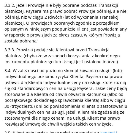
3.3.2. jeżeli Prowizje nie były pobrane podczas Transakcji
płatniczej, Paysera ma prawo pobrać Prowizje później, ale nie
później, niż w ciągu 2 (dwóch) lat od wykonania Transakcji
płatniczej. O prowizjach pobranych zgodnie z porządkiem
opisanym w niniejszym podpunkcie Klient jest powiadamiany
w raporcie o prowizjach za okres czasu, w którym Prowizja
została pobrana;
3.3.3. Prowizja podaje się Klientowi przed Transakcją
płatniczą (chyba że w zasadach korzystania z konkretnego
Instrumentu płatniczego lub Usługi jest ustalone inaczej).
3.4. W zależności od poziomu skomplikowania usługi i (lub)
indywidualnego poziomu ryzyka Klienta, Paysera ma prawo
ustawić dla Klienta indywidualne ceny na usługi, które różnią
się od standardowych cen na usługi Paysera. Takie ceny będą
stosowane dla Klienta od chwili otwarcia Rachunku (albo od
początkowego dokładnego sprawdzenia klienta) albo w ciągu
30 (trzydziestu) dni od powiadomienia Klienta o zastosowaniu
indywidualnych cen na usługi. Jeżeli Klient nie zgadza się ze
stosowanymi dla niego cenami na usługi, Klient ma prawo
rozwiązać Umowę do chwili wejścia takich cen w życie.
3.5. Klient potwierdza, że w pełni zapoznał się z
cenami i