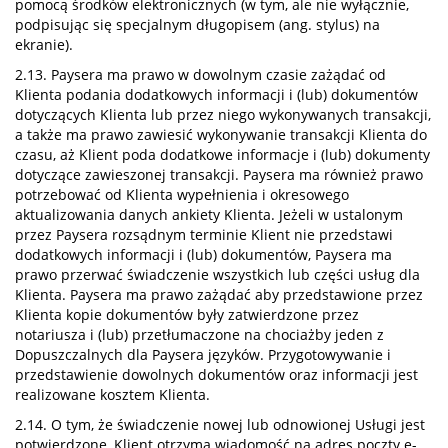
pomocą środków elektronicznych (w tym, ale nie wyłącznie,
podpisując się specjalnym długopisem (ang. stylus) na
ekranie).
2.13. Paysera ma prawo w dowolnym czasie zażądać od
Klienta podania dodatkowych informacji i (lub) dokumentów
dotyczących Klienta lub przez niego wykonywanych transakcji,
a także ma prawo zawiesić wykonywanie transakcji Klienta do
czasu, aż Klient poda dodatkowe informacje i (lub) dokumenty
dotyczące zawieszonej transakcji. Paysera ma również prawo
potrzebować od Klienta wypełnienia i okresowego
aktualizowania danych ankiety Klienta. Jeżeli w ustalonym
przez Paysera rozsądnym terminie Klient nie przedstawi
dodatkowych informacji i (lub) dokumentów, Paysera ma
prawo przerwać świadczenie wszystkich lub części usług dla
Klienta. Paysera ma prawo zażądać aby przedstawione przez
Klienta kopie dokumentów były zatwierdzone przez
notariusza i (lub) przetłumaczone na chociażby jeden z
Dopuszczalnych dla Paysera języków. Przygotowywanie i
przedstawienie dowolnych dokumentów oraz informacji jest
realizowane kosztem Klienta.
2.14. O tym, że świadczenie nowej lub odnowionej Usługi jest
potwierdzone, Klient otrzyma wiadomość na adres poczty e-