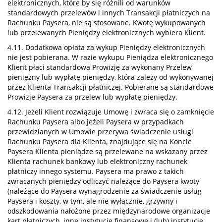
elektronicznych, które by się różnili od warunków
standardowych przelewów i innych Transakcji płatniczych na
Rachunku Paysera, nie są stosowane. Kwotę wykupowanych
lub przelewanych Pieniędzy elektronicznych wybiera Klient.
4.11. Dodatkowa opłata za wykup Pieniędzy elektronicznych
nie jest pobierana. W razie wykupu Pieniądza elektronicznego
Klient płaci standardową Prowizję za wykonany Przelew
pieniężny lub wypłatę pieniędzy, która zależy od wykonywanej
przez Klienta Transakcji płatniczej. Pobierane są standardowe
Prowizje Paysera za przelew lub wypłatę pieniędzy.
4.12. Jeżeli Klient rozwiązuje Umowę i zwraca się o zamknięcie
Rachunku Paysera albo jeżeli Paysera w przypadkach
przewidzianych w Umowie przerywa świadczenie usługi
Rachunku Paysera dla Klienta, znajdujące się na Koncie
Paysera Klienta pieniądze są przelewane na wskazany przez
Klienta rachunek bankowy lub elektroniczny rachunek
płatniczy innego systemu. Paysera ma prawo z takich
zwracanych pieniędzy odliczyć należące do Paysera kwoty
(należące do Paysera wynagrodzenie za świadczenie usług
Paysera i koszty, w tym, ale nie wyłącznie, grzywny i
odszkodowania nałożone przez międzynarodowe organizacje
kart płatniczych, inne instytucje finansowe i (lub) instytucje