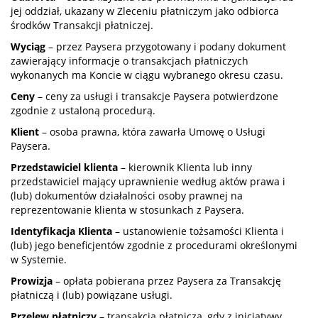
jej oddział, ukazany w Zleceniu płatniczym jako odbiorca
środków Transakcji płatniczej.
Wyciąg
– przez Paysera przygotowany i podany dokument
zawierający informacje o transakcjach płatniczych
wykonanych ma Koncie w ciągu wybranego okresu czasu.
Ceny
– ceny za usługi i transakcje Paysera potwierdzone
zgodnie z ustaloną procedurą.
Klient
– osoba prawna, która zawarła Umowę o Usługi
Paysera.
Przedstawiciel klienta
– kierownik Klienta lub inny
przedstawiciel mający uprawnienie według aktów prawa i
(lub) dokumentów działalności osoby prawnej na
reprezentowanie klienta w stosunkach z Paysera.
Identyfikacja Klienta
– ustanowienie tożsamości Klienta i
(lub) jego beneficjentów zgodnie z procedurami określonymi
w Systemie.
Prowizja
– opłata pobierana przez Paysera za Transakcję
płatniczą i (lub) powiązane usługi.
Przelew płatniczy
– transakcja płatnicza, gdy z inicjatywy