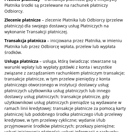
Płatnika środki są przelewane na rachunek płatniczy
Odbiorcy.
Zlecenie płatnicze
– zlecenie Płatnika lub Odbiorcy (przelew
płatniczy) dla swojego dostawcy usług Płatniczych na
wykonanie Transakcji płatniczej.
Transakcja płatnicza
– inicjowana przez Płatnika, w imieniu
Płatnika lub przez Odbiorcę wpłata, przelew lub wypłata
środków.
Usługa płatnicza
– usługa, którą świadcząc stwarzane są
warunki wpłaty lub wypłaty gotówki z konta i wszystkie
związane z zarządzaniem rachunkiem płatniczym transakcje;
transakcje płatnicze, w tym przelew pieniędzy z konta
płatniczego otworzonego w instytucji dostawcy usług
płatniczych użytkownika usług płatniczych lub innego
dostawcy usług płatniczych; transakcje płatnicze, gdy
użytkownikowi usług płatniczych pieniądze są wydawane w
ramach linii kredytowej: transakcje płatnicze za pomocą karty
płatniczej lub podobnego środka płatniczego i/lub przelewy
kredytowe, w tym przelewy cykliczne; wydanie i/lub
przyjmowanie środków płatniczych; przekazy pieniężne;
usługi inicjowania płatności; usługi informacji o rachunku.