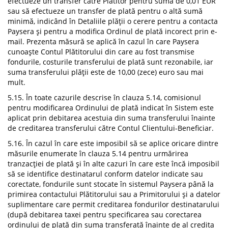
efectueze un transfer către Plătitor pentru suma de 0,01 EUR
sau să efectueze un transfer de plată pentru o altă sumă
minimă, indicând în Detaliile plății o cerere pentru a contacta
Paysera și pentru a modifica Ordinul de plată incorect prin e-
mail. Prezenta măsură se aplică în cazul în care Paysera
cunoaște Contul Plătitorului din care au fost transmise
fondurile, costurile transferului de plată sunt rezonabile, iar
suma transferului plății este de 10,00 (zece) euro sau mai
mult.
5.15. În toate cazurile descrise în clauza 5.14, comisionul
pentru modificarea Ordinului de plată indicat în Sistem este
aplicat prin debitarea acestuia din suma transferului înainte
de creditarea transferului către Contul Clientului-Beneficiar.
5.16. În cazul în care este imposibil să se aplice oricare dintre
măsurile enumerate în clauza 5.14 pentru urmărirea
tranzacției de plată și în alte cazuri în care este încă imposibil
să se identifice destinatarul conform datelor indicate sau
corectate, fondurile sunt stocate în sistemul Paysera până la
primirea contactului Plătitorului sau a Primitorului și a datelor
suplimentare care permit creditarea fondurilor destinatarului
(după debitarea taxei pentru specificarea sau corectarea
ordinului de plată din suma transferată înainte de al credita