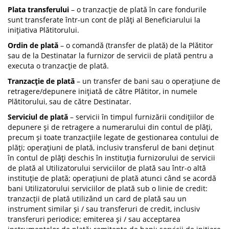
Plata transferului
– o tranzacție de plată în care fondurile
sunt transferate într-un cont de plăți al Beneficiarului la
inițiativa Plătitorului.
Ordin de plată
– o comandă (transfer de plată) de la Plătitor
sau de la Destinatar la furnizor de servicii de plată pentru a
executa o tranzacție de plată.
Tranzacție de plată
– un transfer de bani sau o operațiune de
retragere/depunere inițiată de către Plătitor, in numele
Plătitorului, sau de către Destinatar.
Serviciul de plată
– servicii în timpul furnizării condițiilor de
depunere și de retragere a numerarului din contul de plăți,
precum și toate tranzacțiile legate de gestionarea contului de
plăți; operațiuni de plată, inclusiv transferul de bani deținut
în contul de plăți deschis în instituția furnizorului de servicii
de plată al Utilizatorului serviciilor de plată sau într-o altă
instituție de plată; operațiuni de plată atunci când se acordă
bani Utilizatorului serviciilor de plată sub o linie de credit:
tranzacții de plată utilizând un card de plată sau un
instrument similar și / sau transferuri de credit, inclusiv
transferuri periodice; emiterea și / sau acceptarea