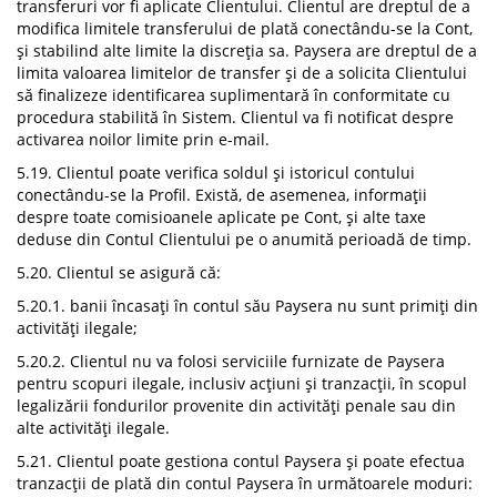
transferuri vor fi aplicate Clientului. Clientul are dreptul de a
modifica limitele transferului de plată conectându-se la Cont,
și stabilind alte limite la discreția sa. Paysera are dreptul de a
limita valoarea limitelor de transfer și de a solicita Clientului
să finalizeze identificarea suplimentară în conformitate cu
procedura stabilită în Sistem. Clientul va fi notificat despre
activarea noilor limite prin e-mail.
5.19. Clientul poate verifica soldul și istoricul contului
conectându-se la Profil. Există, de asemenea, informații
despre toate comisioanele aplicate pe Cont, și alte taxe
deduse din Contul Clientului pe o anumită perioadă de timp.
5.20. Clientul se asigură că:
5.20.1. banii încasați în contul său Paysera nu sunt primiți din
activități ilegale;
5.20.2. Clientul nu va folosi serviciile furnizate de Paysera
pentru scopuri ilegale, inclusiv acțiuni și tranzacții, în scopul
legalizării fondurilor provenite din activități penale sau din
alte activități ilegale.
5.21. Clientul poate gestiona contul Paysera și poate efectua
tranzacții de plată din contul Paysera în următoarele moduri: