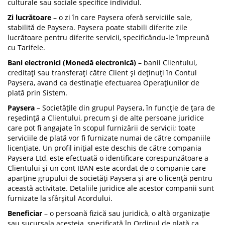
culturale sau sociale specifice individul.
Zi lucrătoare
– o zi în care Paysera oferă serviciile sale,
stabilită de Paysera. Paysera poate stabili diferite zile
lucrătoare pentru diferite servicii, specificându-le împreună
cu Tarifele.
Bani electronici (Monedă electronică)
– banii Clientului,
creditați sau transferați către Client și deținuți în Contul
Paysera, avand ca destinație efectuarea Operațiunilor de
plată prin Sistem.
Paysera
– Societățile din grupul Paysera, în funcție de țara de
reședință a Clientului, precum și de alte persoane juridice
care pot fi angajate în scopul furnizării de servicii; toate
serviciile de plată vor fi furnizate numai de către companiile
licențiate. Un profil inițial este deschis de către compania
Paysera Ltd, este efectuată o identificare corespunzătoare a
Clientului și un cont IBAN este acordat de o companie care
aparține grupului de societăți Paysera și are o licență pentru
această activitate. Detaliile juridice ale acestor companii sunt
furnizate la sfârșitul Acordului.
Beneficiar
– o persoană fizică sau juridică, o altă organizație
sau sucursala acesteia, specificată în Ordinul de plată ca