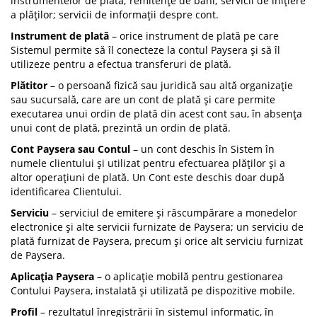
instrumentelor de plată; remitențe de bani; servicii de inițiere
a plăților; servicii de informații despre cont.
Instrument de plată
– orice instrument de plată pe care
Sistemul permite să îl conecteze la contul Paysera și să îl
utilizeze pentru a efectua transferuri de plată.
Plătitor
– o persoană fizică sau juridică sau altă organizație
sau sucursală, care are un cont de plată și care permite
executarea unui ordin de plată din acest cont sau, în absența
unui cont de plată, prezintă un ordin de plată.
Cont Paysera sau Contul
– un cont deschis în Sistem în
numele clientului și utilizat pentru efectuarea plăților și a
altor operațiuni de plată. Un Cont este deschis doar după
identificarea Clientului.
Serviciu
– serviciul de emitere și răscumpărare a monedelor
electronice și alte servicii furnizate de Paysera; un serviciu de
plată furnizat de Paysera, precum și orice alt serviciu furnizat
de Paysera.
Aplicația Paysera
– o aplicație mobilă pentru gestionarea
Contului Paysera, instalată și utilizată pe dispozitive mobile.
Profil
– rezultatul înregistrării în sistemul informatic, în