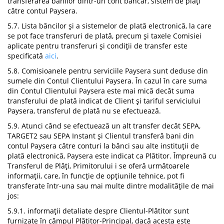
transferarea banilor dintr-un cont bancar, sistem de plăți
către contul Paysera.
5.7. Lista băncilor și a sistemelor de plată electronică, la care
se pot face transferuri de plată, precum și taxele Comisiei
aplicate pentru transferuri și condiții de transfer este
specificată
aici
.
5.8. Comisioanele pentru serviciile Paysera sunt deduse din
sumele din Contul Clientului Paysera. În cazul în care suma
din Contul Clientului Paysera este mai mică decât suma
transferului de plată indicat de Client și tariful serviciului
Paysera, transferul de plată nu se efectuează.
5.9. Atunci când se efectuează un alt transfer decât SEPA,
TARGET2 sau SEPA Instant și Clientul transferă bani din
contul Paysera către conturi la bănci sau alte instituții de
plată electronică, Paysera este indicat ca Plătitor. Împreună cu
Transferul de Plăți, Primitorului i se oferă următoarele
informații, care, în funcție de opțiunile tehnice, pot fi
transferate într-una sau mai multe dintre modalitățile de mai
jos:
5.9.1. informații detaliate despre Clientul-Plătitor sunt
furnizate în câmpul Plătitor-Principal, dacă acesta este