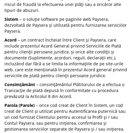
riscul de fraudă la efectuarea unei plăți sau a oricăror alte
tipuri de abuzuri.
Sistem
– o soluție software pe paginile web Paysera,
dezvoltată de Paysera și utilizată pentru furnizarea serviciilor
Paysera.
Acord
– un contract încheiat între Client și Paysera, care
include prezentul Acord General privind Serviciile de Plată
pentru clienții persoane juridice, și orice alte condiții și
documente (Suplimente, acorduri, reguli, declarații etc.),
incluzând dar fără a se limita la informațiile de pe site-urile
web, care este menționată în prezentul Acord general privind
serviciile de plată pentru clienții persoane juridice.
Consimţământ
– consimțământul Plătitorului de a efectua o
Tranzacție de plată depusă în conformitate cu procedura
prevăzută la Articolul 8 din Acord.
Parola (Parole)
– orice cod creat de Client în Sistem, un cod
creat de Client și utilizat pentru Autentificarea puternică sau
un cod furnizat Clientului pentru accesul la Profil și / sau
Contul Paysera, sau pentru inițierea, confirmarea și
gestionarea serviciilor separate de Paysera și / sau inițierea,