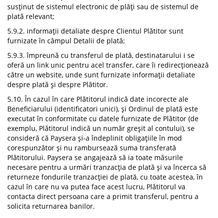
susținut de sistemul electronic de plăți sau de sistemul de
plată relevant;
5.9.2. informații detaliate despre Clientul Plătitor sunt
furnizate în câmpul Detalii de plată;
5.9.3. împreună cu transferul de plată, destinatarului i se
oferă un link unic pentru acel transfer, care îi redirecționează
către un website, unde sunt furnizate informații detaliate
despre plată și despre Plătitor.
5.10. În cazul în care Plătitorul indică date incorecte ale
Beneficiarului (identificatori unici), și Ordinul de plată este
executat în conformitate cu datele furnizate de Plătitor (de
exemplu, Plătitorul indică un număr greșit al contului), se
consideră că Paysera și-a îndeplinit obligațiile în mod
corespunzător și nu rambursează suma transferată
Plătitorului. Paysera se angajează să ia toate măsurile
necesare pentru a urmări tranzacția de plată și va încerca să
returneze fondurile tranzacției de plată, cu toate acestea, în
cazul în care nu va putea face acest lucru, Plătitorul va
contacta direct persoana care a primit transferul, pentru a
solicita returnarea banilor.