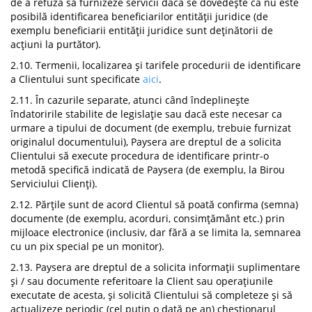
de a refuza să furnizeze servicii dacă se dovedește că nu este
posibilă identificarea beneficiarilor entității juridice (de
exemplu beneficiarii entității juridice sunt deținătorii de
acțiuni la purtător).
2.10. Termenii, localizarea și tarifele procedurii de identificare
a Clientului sunt specificate
aici
.
2.11. În cazurile separate, atunci când îndeplinește
îndatoririle stabilite de legislație sau dacă este necesar ca
urmare a tipului de document (de exemplu, trebuie furnizat
originalul documentului), Paysera are dreptul de a solicita
Clientului să execute procedura de identificare printr-o
metodă specifică indicată de Paysera (de exemplu, la Birou
Serviciului Clienți).
2.12. Părțile sunt de acord Clientul să poată confirma (semna)
documente (de exemplu, acorduri, consimțământ etc.) prin
mijloace electronice (inclusiv, dar fără a se limita la, semnarea
cu un pix special pe un monitor).
2.13. Paysera are dreptul de a solicita informații suplimentare
și / sau documente referitoare la Client sau operațiunile
executate de acesta, și solicită Clientului să completeze și să
actualizeze periodic (cel puțin o dată pe an) chestionarul