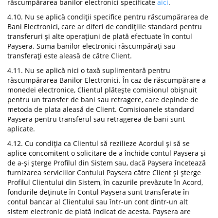
răscumpărarea banilor electronici specificate
aici
.
4.10. Nu se aplică condiții specifice pentru răscumpărarea de
Bani Electronici, care ar diferi de condițiile standard pentru
transferuri și alte operațiuni de plată efectuate în contul
Paysera. Suma banilor electronici răscumpărați sau
transferați este aleasă de către Client.
4.11. Nu se aplică nici o taxă suplimentară pentru
răscumpărarea Banilor Electronici. În caz de răscumpărare a
monedei electronice, Clientul plătește comisionul obișnuit
pentru un transfer de bani sau retragere, care depinde de
metoda de plata aleasă de Client. Comisioanele standard
Paysera pentru transferul sau retragerea de bani sunt
aplicate.
4.12. Cu condiția ca Clientul să rezilieze Acordul și să se
aplice concomitent o solicitare de a închide contul Paysera și
de a-și șterge Profilul din Sistem sau, dacă Paysera încetează
furnizarea serviciilor Contului Paysera către Client și șterge
Profilul Clientului din Sistem, în cazurile prevăzute în Acord,
fondurile deținute în Contul Paysera sunt transferate în
contul bancar al Clientului sau într-un cont dintr-un alt
sistem electronic de plată indicat de acesta. Paysera are