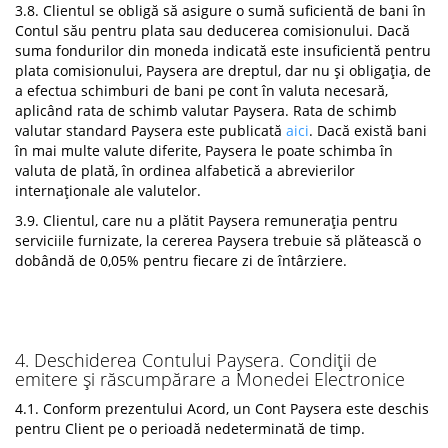
3.8. Clientul se obligă să asigure o sumă suficientă de bani în
Contul său pentru plata sau deducerea comisionului. Dacă
suma fondurilor din moneda indicată este insuficientă pentru
plata comisionului, Paysera are dreptul, dar nu și obligația, de
a efectua schimburi de bani pe cont în valuta necesară,
aplicând rata de schimb valutar Paysera. Rata de schimb
valutar standard Paysera este publicată
aici
. Dacă există bani
în mai multe valute diferite, Paysera le poate schimba în
valuta de plată, în ordinea alfabetică a abrevierilor
internaționale ale valutelor.
3.9. Clientul, care nu a plătit Paysera remunerația pentru
serviciile furnizate, la cererea Paysera trebuie să plătească o
dobândă de 0,05% pentru fiecare zi de întârziere.
4. Deschiderea Contului Paysera. Condiții de
emitere și răscumpărare a Monedei Electronice
4.1. Conform prezentului Acord, un Cont Paysera este deschis
pentru Client pe o perioadă nedeterminată de timp.