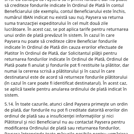
să crediteze fondurile indicate în Ordinul de Plată în contul
Beneficiarului (de exemplu, contul Beneficiarului este închis,
numărul IBAN indicat nu există sau nu), Paysera va returna
suma tranzacției expeditorului în cel mult două zile
lucrătoare. În acest caz, se pot aplica tarife pentru returnarea
unui ordin de plată prevăzut în sistem. În cazul în care
Paysera nu poate să crediteze către Beneficiar fondurile
indicate în Ordinul de Plată din cauza erorilor efectuate de
Platitor în Ordinul de Plată, dar Solicitantul plății pentru
returnarea fondurilor indicate în Ordinul de Plată, Ordinul de
Plată poate fi anulat și fondurile pot fi restituite la plătitor, dar
numai la cererea scrisă a plătitorului și în cazul în care
destinatarul este de acord să returneze fondurile plătitorului
(în cazul în care poate fi identificat destinatarul). În acest caz,
se aplică taxele pentru anularea ordinului de plată indicat în
sistem.
5.14. În toate cazurile, atunci când Paysera primește un ordin
de plată, dar fondurile nu pot fi creditate datorită erorilor din
ordinul de plată sau a insuficienței informațiilor și nici
Plătitorul și nici Beneficiarul nu au contactat Paysera pentru
modificarea Ordinului de plată sau returnarea fondurilor,
Paysera întreprinde toate măsurile posibile pentru urmărirea