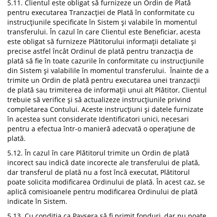
5.11. Clientul este obligat să furnizeze un Ordin de Plată
pentru executarea Tranzacției de Plată în conformitate cu
instrucțiunile specificate în Sistem și valabile în momentul
transferului. În cazul în care Clientul este Beneficiar, acesta
este obligat să furnizeze Plătitorului informații detaliate și
precise astfel încât Ordinul de plată pentru tranzacția de
plată să fie în toate cazurile în conformitate cu instrucțiunile
din Sistem și valabilile în momentul transferului. Înainte de a
trimite un Ordin de plată pentru executarea unei tranzacții
de plată sau trimiterea de informații unui alt Plătitor, Clientul
trebuie să verifice și să actualizeze instrucțiunile privind
completarea Contului. Aceste instrucțiuni și datele furnizate
în acestea sunt considerate Identificatori unici, necesari
pentru a efectua într-o manieră adecvată o operațiune de
plată.
5.12. În cazul în care Plătitorul trimite un Ordin de plată
incorect sau indică date incorecte ale transferului de plată,
dar transferul de plată nu a fost încă executat, Plătitorul
poate solicita modificarea Ordinului de plată. În acest caz, se
aplică comisioanele pentru modificarea Ordinului de plată
indicate în Sistem.
5.13. Cu condiția ca Paysera să fi primit fonduri, dar nu poate