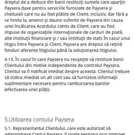
dreptul de a deduce din banii restituiți sumele care aparțin
Paysera (taxe pentru serviciile furnizate de Paysera și
cheltuieli care nu au fost plătite de Client, inclusiv, dar fără a
se limita la, amenzi și daune suferite de Paysera din cauza
unei încălcarea Acordului comis de Client, care au fost
impuse de organizațiile internaționale de carduri de plată,
alte instituții financiare și / sau instituții de stat). În cazul unui
litigiu între Paysera și Client, Paysera are dreptul să rețină
fonduri aferente litigiului până la soluționarea litigiului.
4.13. În cazul în care Paysera nu reușește să restituie banii
Clientului din motive independente de controlul Paysera,
Clientul va fi notificat imediat despre aceasta. Clientul trebuie
să indice imediat un alt cont sau să furnizeze informații
suplimentare necesare pentru rambursarea banilor
(efectuarea unei plăți).
5.Utilizarea contului Paysera
5.1. Reprezentantul Clientului, care este autorizat să
administreze Contul Paysera, îl poate gestiona prin Internet