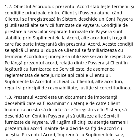
1.2. Obiectul Acordului: prezentul Acord stabilește termenii și
condițiile principale dintre Client și Paysera atunci când
Clientul se înregistrează în Sistem, deschide un Cont Paysera
și utilizează alte servicii furnizate de Paysera. Condițiile de
prestare a serviciilor separate furnizate de Paysera sunt
stabilite prin Suplimentele la Acord, alte acorduri și reguli
care fac parte integrantă din prezentul Acord. Aceste condiții
se aplică Clientului după ce Clientul se familiarizează cu
termenii Acordului și începe să utilizeze serviciile respective.
Pe lângă prezentul acord, relația dintre Paysera și Client în
legătură cu furnizarea de Servicii este, de asemenea,
reglementată de acte juridice aplicabile Clientului,
Suplimente la Acordul încheiat cu Clientul, alte acorduri,
reguli și principii de rezonabilitate, justiție și corectitudinea.
1.3. Prezentul Acord este un document de importanță
deosebită care va fi examinat cu atenție de către Client
înainte ca acesta să decidă să se înregistreze în Sistem, să
deschidă un Cont in Paysera și să utilizeze alte Servicii
furnizate de Paysera. Vă rugăm să citiți cu atenție termenii
prezentului acord înainte de a decide să fiți de acord cu
aceștia. Prezentul Acord, împreună cu Suplimentele sale,