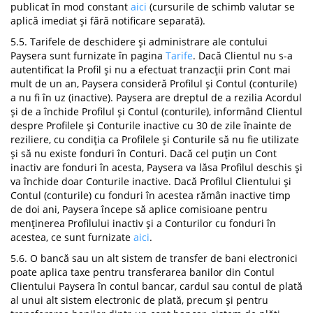
publicat în mod constant
aici
(cursurile de schimb valutar se
aplică imediat și fără notificare separată).
5.5. Tarifele de deschidere și administrare ale contului
Paysera sunt furnizate în pagina
Tarife
. Dacă Clientul nu s-a
autentificat la Profil și nu a efectuat tranzacții prin Cont mai
mult de un an, Paysera consideră Profilul și Contul (conturile)
a nu fi în uz (inactive). Paysera are dreptul de a rezilia Acordul
și de a închide Profilul și Contul (conturile), informând Clientul
despre Profilele și Conturile inactive cu 30 de zile înainte de
reziliere, cu condiția ca Profilele și Conturile să nu fie utilizate
și să nu existe fonduri în Conturi. Dacă cel puțin un Cont
inactiv are fonduri în acesta, Paysera va lăsa Profilul deschis și
va închide doar Conturile inactive. Dacă Profilul Clientului și
Contul (conturile) cu fonduri în acestea rămân inactive timp
de doi ani, Paysera începe să aplice comisioane pentru
menținerea Profilului inactiv și a Conturilor cu fonduri în
acestea, ce sunt furnizate
aici
.
5.6. O bancă sau un alt sistem de transfer de bani electronici
poate aplica taxe pentru transferarea banilor din Contul
Clientului Paysera în contul bancar, cardul sau contul de plată
al unui alt sistem electronic de plată, precum și pentru