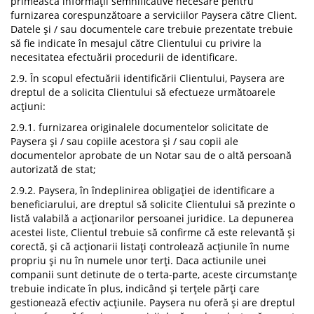
primească informații semnificative necesare pentru
furnizarea corespunzătoare a serviciilor Paysera către Client.
Datele și / sau documentele care trebuie prezentate trebuie
să fie indicate în mesajul către Clientului cu privire la
necesitatea efectuării procedurii de identificare.
2.9. În scopul efectuării identificării Clientului, Paysera are
dreptul de a solicita Clientului să efectueze următoarele
acțiuni:
2.9.1. furnizarea originalele documentelor solicitate de
Paysera și / sau copiile acestora și / sau copii ale
documentelor aprobate de un Notar sau de o altă persoană
autorizată de stat;
2.9.2. Paysera, în îndeplinirea obligației de identificare a
beneficiarului, are dreptul să solicite Clientului să prezinte o
listă valabilă a acționarilor persoanei juridice. La depunerea
acestei liste, Clientul trebuie să confirme că este relevantă și
corectă, și că acționarii listați controlează acțiunile în nume
propriu și nu în numele unor terți. Daca actiunile unei
companii sunt detinute de o terta-parte, aceste circumstanțe
trebuie indicate în plus, indicând și terțele părți care
gestionează efectiv acțiunile. Paysera nu oferă și are dreptul