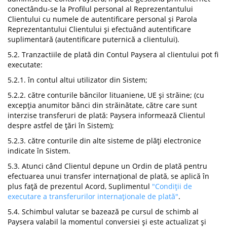
conectându-se la Profilul personal al Reprezentantului
Clientului cu numele de autentificare personal și Parola
Reprezentantului Clientului și efectuând autentificare
suplimentară (autentificare puternică a clientului).
5.2. Tranzactiile de plată din Contul Paysera al clientului pot fi
executate:
5.2.1. în contul altui utilizator din Sistem;
5.2.2. către conturile băncilor lituaniene, UE și străine; (cu
excepția anumitor bănci din străinătate, către care sunt
interzise transferuri de plată: Paysera informează Clientul
despre astfel de țări în Sistem);
5.2.3. către conturile din alte sisteme de plăți electronice
indicate în Sistem.
5.3. Atunci când Clientul depune un Ordin de plată pentru
efectuarea unui transfer internațional de plată, se aplică în
plus față de prezentul Acord, Suplimentul
"Condiții de
executare a transferurilor internaționale de plată"
.
5.4. Schimbul valutar se bazează pe cursul de schimb al
Paysera valabil la momentul conversiei și este actualizat și