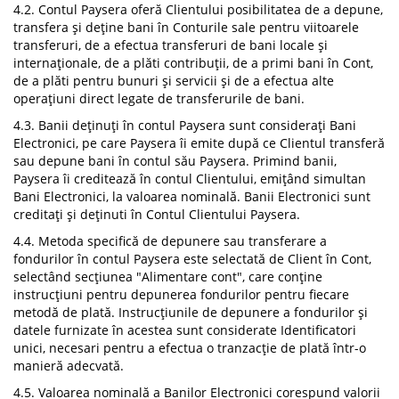
4.2. Contul Paysera oferă Clientului posibilitatea de a depune,
transfera și deține bani în Conturile sale pentru viitoarele
transferuri, de a efectua transferuri de bani locale și
internaționale, de a plăti contribuții, de a primi bani în Cont,
de a plăti pentru bunuri și servicii și de a efectua alte
operațiuni direct legate de transferurile de bani.
4.3. Banii deținuți în contul Paysera sunt considerați Bani
Electronici, pe care Paysera îi emite după ce Clientul transferă
sau depune bani în contul său Paysera. Primind banii,
Paysera îi creditează în contul Clientului, emițând simultan
Bani Electronici, la valoarea nominală. Banii Electronici sunt
creditați și deținuti în Contul Clientului Paysera.
4.4. Metoda specifică de depunere sau transferare a
fondurilor în contul Paysera este selectată de Client în Cont,
selectând secțiunea "Alimentare cont", care conține
instrucțiuni pentru depunerea fondurilor pentru fiecare
metodă de plată. Instrucțiunile de depunere a fondurilor și
datele furnizate în acestea sunt considerate Identificatori
unici, necesari pentru a efectua o tranzacție de plată într-o
manieră adecvată.
4.5. Valoarea nominală a Banilor Electronici corespund valorii