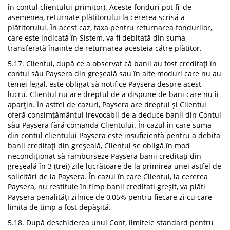
în contul clientului-primitor). Aceste fonduri pot fi, de
asemenea, returnate plătitorului la cererea scrisă a
plătitorului. În acest caz, taxa pentru returnarea fondurilor,
care este indicată în Sistem, va fi debitată din suma
transferată înainte de returnarea acesteia către plătitor.
5.17. Clientul, după ce a observat că banii au fost creditați în
contul său Paysera din greșeală sau în alte moduri care nu au
temei legal, este obligat să notifice Paysera despre acest
lucru. Clientul nu are dreptul de a dispune de bani care nu îi
aparțin. În astfel de cazuri, Paysera are dreptul și Clientul
oferă consimțământul irevocabil de a deduce banii din Contul
său Paysera fără comanda Clientului. În cazul în care suma
din contul clientului Paysera este insuficientă pentru a debita
banii creditați din greșeală, Clientul se obligă în mod
necondiționat să ramburseze Paysera banii creditați din
greșeală în 3 (trei) zile lucrătoare de la primirea unei astfel de
solicitări de la Paysera. În cazul în care Clientul, la cererea
Paysera, nu restituie în timp banii creditati greșit, va plăti
Paysera penalități zilnice de 0,05% pentru fiecare zi cu care
limita de timp a fost depășită.
5.18. După deschiderea unui Cont, limitele standard pentru