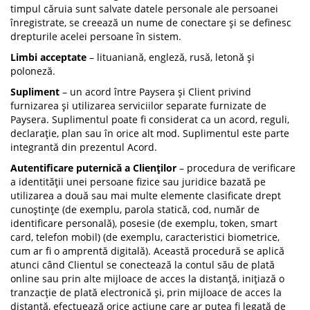
timpul căruia sunt salvate datele personale ale persoanei
înregistrate, se creează un nume de conectare și se definesc
drepturile acelei persoane în sistem.
Limbi acceptate
– lituaniană, engleză, rusă, letonă și
poloneză.
Supliment
– un acord între Paysera și Client privind
furnizarea și utilizarea serviciilor separate furnizate de
Paysera. Suplimentul poate fi considerat ca un acord, reguli,
declarație, plan sau în orice alt mod. Suplimentul este parte
integrantă din prezentul Acord.
Autentificare puternică a Clienților
– procedura de verificare
a identității unei persoane fizice sau juridice bazată pe
utilizarea a două sau mai multe elemente clasificate drept
cunoștințe (de exemplu, parola statică, cod, număr de
identificare personală), posesie (de exemplu, token, smart
card, telefon mobil) (de exemplu, caracteristici biometrice,
cum ar fi o amprentă digitală). Această procedură se aplică
atunci când Clientul se conectează la contul său de plată
online sau prin alte mijloace de acces la distanță, inițiază o
tranzacție de plată electronică și, prin mijloace de acces la
distanță, efectuează orice acțiune care ar putea fi legată de