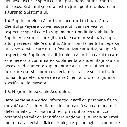
definesc riscurile specifice care pot apărea atunci când se
utilizează Sistemul și oferă instrucțiuni pentru utilizarea în
siguranță a Sistemului.
1.4. Suplimentele la Acord sunt acorduri în baza cărora
Clientul și Paysera convin asupra utilizării serviciilor
respective specificate în Suplimente. Condițiile stabilite în
Suplimente sunt dispoziții speciale care prevalează asupra
altor prevederi ale Acordului. Atunci când Clientul începe să
utilizeze servicii care nu au fost utilizate anterior, se aplică
respectivele Suplimente adiționale la Acord. În cazul în care
este necesară confirmarea suplimentară a identității sau sunt
necesare documente suplimentare ale Clientului pentru
furnizarea serviciilor nou selectate, serviciile vor fi activate
numai după efectuarea de către Client a tuturor acțiunilor
specificate de Paysera.
1.5. Noțiuni de bază ale Acordului:
Date personale
– orice informație legată de persoana fizică
(privată) a cărei identitate este cunoscută sau care poate fi
determinată direct sau indirect prin utilizarea unui cod
personal (număr de identificare național) și a uneia sau mai
multor caracteristici fizice, fiziologice, psihologice, economice,