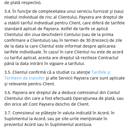
de plată respectiv).
3.4. În funcție de complexitatea unui serviciu furnizat și (sau)
nivelul individual de risc al Clientului, Paysera are dreptul de
a stabili tariful individual pentru Client, care diferă de tarifele
standard aplicat de Paysera. Astfel de tarife se aplică
Clientului din ziua deschiderii Contului (sau de la prima
confirmare a Clientului) sau în termen de 30 (treizeci) de zile
de la data la care Clientul este informat despre aplicarea
tarifele individuale. În cazul în care Clientul nu este de acord
cu tariful aplicat, acesta are dreptul să rezilieze Contractul
până la data intrării în vigoare a tarifului.
3.5. Clientul confirmă că a studiat cu atenție
Tarifele și
Termenii de transfer
și alte Servicii Paysera care sunt aplicate
și relevante pentru Client.
3.6. Paysera are dreptul de a deduce comisionul din Contul
Clientului din care a fost efectuată Operațiunea de plată, sau
din orice alt Cont Paysera deschis de Client.
3.7. Comisionul se plătește în valuta indicată în Acord, în
Suplimentul la Acord, sau pe site-urile menționate în
prezentul Acord sau în Suplimentul acestuia.