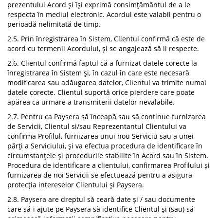
prezentului Acord și își exprimă consimțământul de a le
respecta în mediul electronic. Acordul este valabil pentru o
perioadă nelimitată de timp.
2.5. Prin înregistrarea în Sistem, Clientul confirmă că este de
acord cu termenii Acordului, și se angajează să ii respecte.
2.6. Clientul confirmă faptul că a furnizat datele corecte la
înregistrarea în Sistem și, în cazul în care este necesară
modificarea sau adăugarea datelor, Clientul va trimite numai
datele corecte. Clientul suportă orice pierdere care poate
apărea ca urmare a transmiterii datelor nevalabile.
2.7. Pentru ca Paysera să înceapă sau să continue furnizarea
de Servicii, Clientul si/sau Reprezentantul Clientului va
confirma Profilul, furnizarea unui nou Serviciu sau a unei
părți a Serviciului, și va efectua procedura de identificare în
circumstanțele și procedurile stabilite în Acord sau în Sistem.
Procedura de identificare a clientului, confirmarea Profilului și
furnizarea de noi Servicii se efectuează pentru a asigura
protecția intereselor Clientului și Paysera.
2.8. Paysera are dreptul să ceară date și / sau documente
care să-i ajute pe Paysera să identifice Clientul și (sau) să