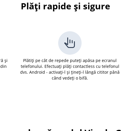
Plăți rapide și sigure
ă și
Plătiți pe cât de repede puteți apăsa pe ecranul
 din
telefonului. Efectuați plăți contactless cu telefonul
dvs. Android - activați-l și țineți-l lângă cititor până
când vedeți o bifă.