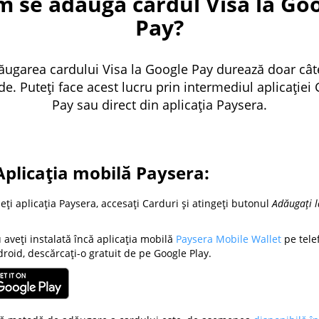
 se adaugă cardul Visa la Go
Pay?
ăugarea cardului Visa la Google Pay durează doar cât
e. Puteți face acest lucru prin intermediul aplicației
Pay sau direct din aplicația Paysera.
Aplicația mobilă Paysera:
ți aplicația Paysera, accesați Carduri și atingeți butonul
Adăugați l
aveți instalată încă aplicația mobilă
Paysera Mobile Wallet
pe tele
roid, descărcați-o gratuit de pe Google Play.