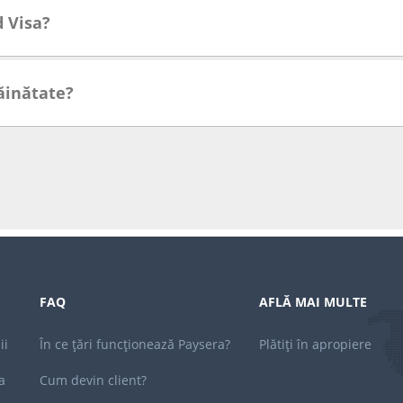
d Visa?
răinătate?
FAQ
AFLĂ MAI MULTE
ii
În ce țări funcționează Paysera?
Plătiți în apropiere
a
Cum devin client?