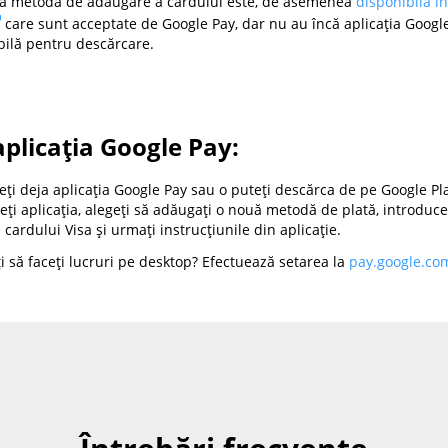
stă metodă de adăugare a cardului este, de asemenea
disponibilă în
care sunt acceptate de Google Pay, dar nu au încă aplicația Googl
bilă pentru descărcare.
aplicația Google Pay:
ți deja aplicația Google Pay sau o puteți descărca de pe Google Pla
ți aplicația, alegeți să adăugați o nouă metodă de plată, introduce
e cardului Visa și urmați instrucțiunile din aplicație.
i să faceți lucruri pe desktop? Efectuează setarea la
pay.google.co