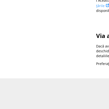
ℹ️ Acea
țările
disponi
Via 
Dacă ave
deschide
detaliil
Preferaț