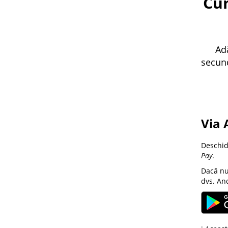
Cum
Ad
secund
Via 
Deschide
Pay
.
Dacă nu 
dvs. And