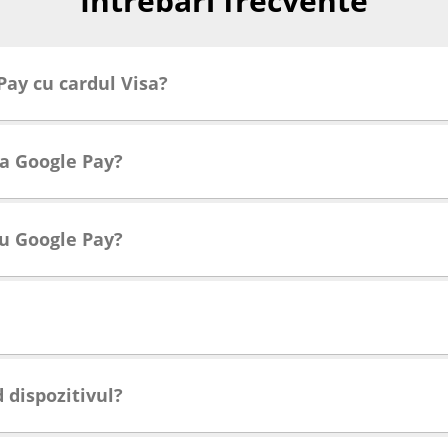
Întrebări frecvente
Pay cu cardul Visa?
rea Google Pay?
 cu Google Pay?
d dispozitivul?