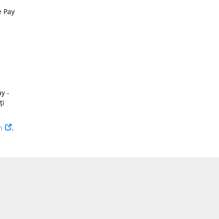
e Pay
y -
ți
m
.