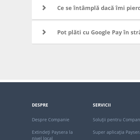
Ce se întâmplă dacă îmi pier
Pot plăti cu Google Pay în st
DESPRE
SERVICII
Despre Companie
Soluții pentru Compan
Extindeți Paysera la
Super aplicația Payser
nivel local