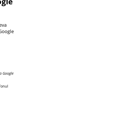
ogle
eva
 Google
a Google
fonul