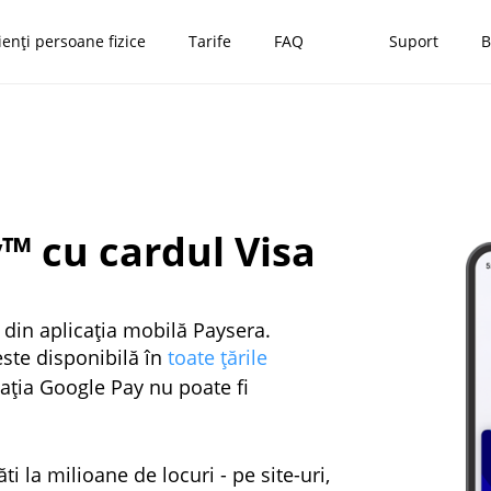
ienți persoane fizice
Tarife
FAQ
Suport
B
y™ cu cardul Visa
 din aplicația mobilă Paysera.
ste disponibilă în
toate țările
icația Google Pay nu poate fi
i la milioane de locuri - pe site-uri,