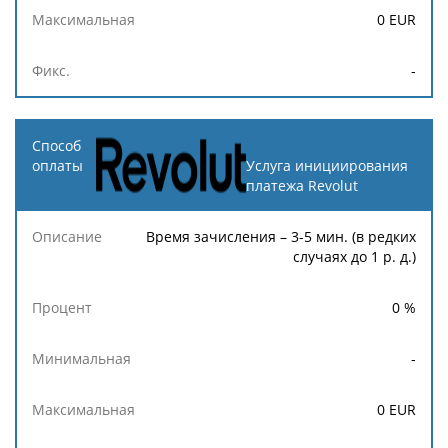
0
EUR
-
Услуга инициирования
платежа Revolut
Время зачисления – 3-5 мин. (в редких
случаях до 1 р. д.)
0
%
-
0
EUR