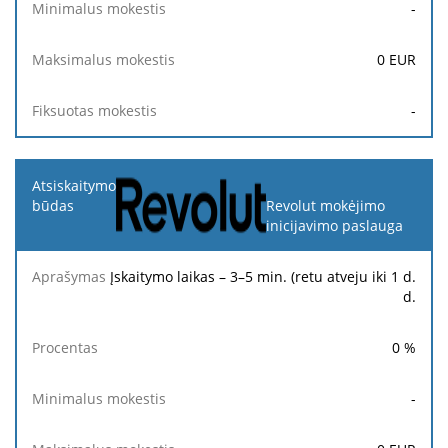
-
0
EUR
-
Revolut mokėjimo
inicijavimo paslauga
Įskaitymo laikas – 3–5 min. (retu atveju iki 1 d.
d.
0
%
-