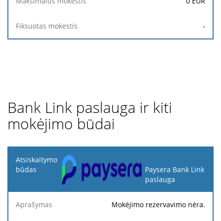
0
EUR
-
Bank Link paslauga ir kiti
mokėjimo būdai
Atsiskaitymo
būdas
Paysera Bank Link
paslauga
Minimalus
Maksimalus
Aprašymas
Procentas
mokestis
mokestis
Mokėjimo rezervavimo nėra.