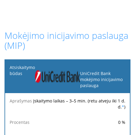
Mokėjimo inicijavimo paslauga
(MIP)
Atsiskaitymo
būdas
UniCredit Bank
mokėjimo inicijavimo
paslauga
Minimalus
Maksimalus
Aprašymas
Procentas
mokestis
mokestis
Įskaitymo laikas – 3–5 min. (retu atveju iki 1 d.
d.
*
)
0
%