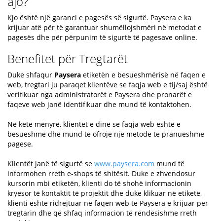
ajo?
Kjo është një garanci e pagesës së sigurtë. Paysera e ka
krijuar atë për të garantuar shumëllojshmëri në metodat e
pagesës dhe për përpunim të sigurtë të pagesave online.
Benefitet për Tregtarët
Duke shfaqur
Paysera
etiketën e besueshmërisë në faqen e
web, tregtari ju paraqet klientëve se faqja web e tij/saj është
verifikuar nga administratorët e Paysera dhe pronarët e
faqeve web janë identifikuar dhe mund të kontaktohen.
Në këtë mënyrë, klientët e dinë se faqja web është e
besueshme dhe mund të ofrojë një metodë të pranueshme
pagese.
Klientët janë të sigurtë se
www.paysera.com
mund të
informohen rreth e-shops të shitësit. Duke e zhvendosur
kursorin mbi etiketën, klienti do të shohë informacionin
kryesor të kontaktit të projektit dhe duke klikuar në etiketë,
klienti është ridrejtuar në faqen web të Paysera e krijuar për
tregtarin dhe që shfaq informacion të rëndësishme rreth