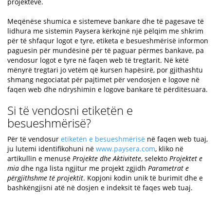
projekteve.
Meqënëse shumica e sistemeve bankare dhe të pagesave të
lidhura me sistemin Paysera kërkojnë një pëlqim me shkrim
për të shfaqur logot e tyre, etiketa e besueshmërisë informon
paguesin për mundësinë për të paguar përmes bankave, pa
vendosur logot e tyre në faqen web të tregtarit. Në këtë
mënyrë tregtari jo vetëm që kursen hapësirë, por gjithashtu
shmang negociatat për pajtimet për vendosjen e logove në
faqen web dhe ndryshimin e logove bankare të përditësuara.
Si të vendosni etiketën e
besueshmërisë?
Për të vendosur
etiketën e besueshmërisë
në faqen web tuaj,
ju lutemi identifikohuni në
www.paysera.com
, kliko në
artikullin e menusë
Projekte dhe Aktivitete
, selekto
Projektet e
mia
dhe nga lista ngjitur me projekt zgjidh
Parametrat e
përgjithshme të projektit
. Kopjoni kodin unik të burimit dhe e
bashkëngjisni atë në dosjen e indeksit të faqes web tuaj.