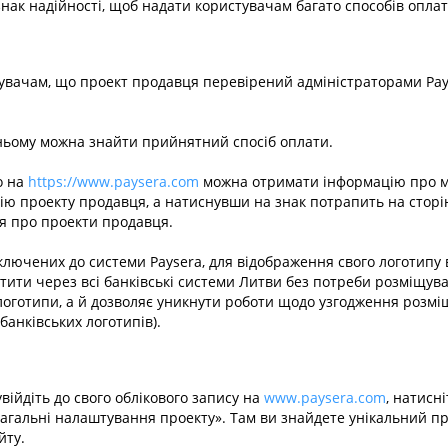
знак надійності, щоб надати користувачам багато способів оплат
тувачам, що проект продавця перевірений адміністраторами Pays
 ньому можна знайти прийнятний спосіб оплати.
о на
https://www.paysera.com
можна отримати інформацію про ма
ю проекту продавця, а натиснувши на знак потрапить на сторінк
я про проекти продавця.
ідключених до системи Paysera, для відображення свого логотипу
тити через всі банківські системи Литви без потреби розміщува
 логотипи, а й дозволяє уникнути роботи щодо узгодження розмі
банківських логотипів).
увійдіть до свого облікового запису на
www.paysera.com
, натисн
«Загальні налаштування проекту». Там ви знайдете унікальний п
йту.