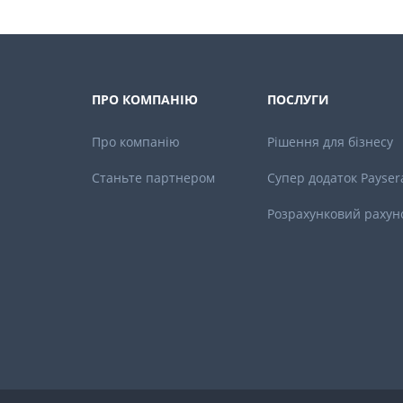
ПРО КОМПАНІЮ
ПОСЛУГИ
Про компанію
Рішення для бізнесу
Станьте партнером
Супер додаток Payser
Розрахунковий рахун