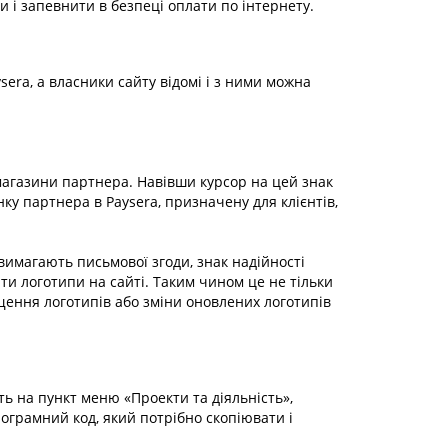
и і запевнити в безпеці оплати по інтернету.
era, а власники сайту відомі і з ними можна
газини партнера. Навівши курсор на цей знак
у партнера в Paysera, призначену для клієнтів,
 вимагають письмової згоди, знак надійності
ти логотипи на сайті. Таким чином це не тільки
щення логотипів або зміни оновлених логотипів
іть на пункт меню «Проекти та діяльність»,
рограмний код, який потрібно скопіювати і