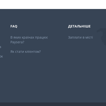
FAQ
ДЕТАЛЬНІШЕ
В яких країнах працює
Заплати в місті
Paysera?
a
Як стати клієнтом?
ок