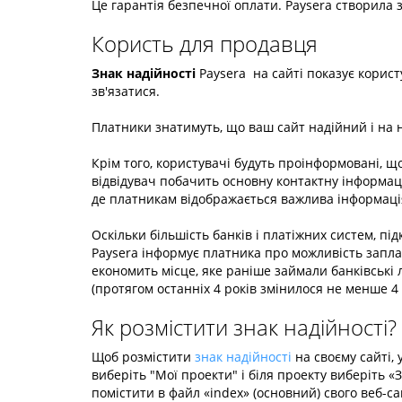
Це гарантія безпечної оплати. Paysera створила 
Користь для продавця
Знак надійності
Paysera на сайті показує корис
зв'язатися.
Платники знатимуть, що ваш сайт надійний і на
Крім того, користувачі будуть проінформовані, щ
відвідувач побачить основну контактну інформаці
де платникам відображається важлива інформаці
Оскільки більшість банків і платіжних систем, п
Paysera інформує платника про можливість запла
економить місце, яке раніше займали банківські
(протягом останніх 4 років змінилося не менше 4 
Як розмістити знак надійності?
Щоб розмістити
знак надійності
на своєму сайті, 
виберіть "Мої проекти" і біля проекту виберіть 
помістити в файл «index» (основний) свого веб-са