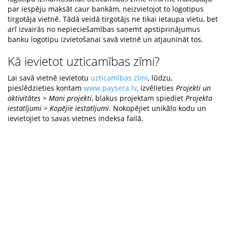
par iespēju maksāt caur bankām, neizvietojot to logotipus
tirgotāja vietnē. Tādā veidā tirgotājs ne tikai ietaupa vietu, bet
arī izvairās no nepieciešamības saņemt apstiprinājumus
banku logotipu izvietošanai savā vietnē un atjaunināt tos.
Kā ievietot uzticamības zīmi?
Lai savā vietnē ievietotu
uzticamības zīmi
, lūdzu,
pieslēdzieties kontam
www.paysera.lv
, izvēlieties
Projekti un
aktivitātes
>
Mani projekti
, blakus projektam spiediet
Projekta
iestatījumi
>
Kopējie iestatījumi
. Nokopējiet unikālo kodu un
ievietojiet to savas vietnes indeksa failā.