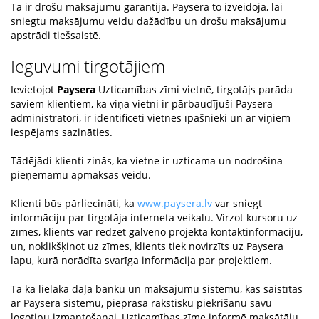
Tā ir drošu maksājumu garantija. Paysera to izveidoja, lai
sniegtu maksājumu veidu dažādību un drošu maksājumu
apstrādi tiešsaistē.
Ieguvumi tirgotājiem
Ievietojot
Paysera
Uzticamības zīmi vietnē, tirgotājs parāda
saviem klientiem, ka viņa vietni ir pārbaudījuši Paysera
administratori, ir identificēti vietnes īpašnieki un ar viņiem
iespējams sazināties.
Tādējādi klienti zinās, ka vietne ir uzticama un nodrošina
pieņemamu apmaksas veidu.
Klienti būs pārliecināti, ka
www.paysera.lv
var sniegt
informāciju par tirgotāja interneta veikalu. Virzot kursoru uz
zīmes, klients var redzēt galveno projekta kontaktinformāciju,
un, noklikšķinot uz zīmes, klients tiek novirzīts uz Paysera
lapu, kurā norādīta svarīga informācija par projektiem.
Tā kā lielākā daļa banku un maksājumu sistēmu, kas saistītas
ar Paysera sistēmu, pieprasa rakstisku piekrišanu savu
logotipu izmantošanai, Uzticamības zīme informē maksātāju