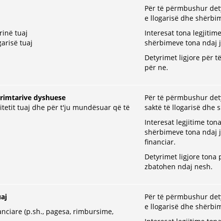
Për të përmbushur dety
e llogarisë dhe shërbi
rinë tuaj
Interesat tona legjiti
garisë tuaj
shërbimeve tona ndaj 
Detyrimet ligjore për 
për ne.
eprimtarive dyshuese
Për të përmbushur dety
itetit tuaj dhe për t'ju mundësuar që të
saktë të llogarisë dhe
Interesat legjitime to
shërbimeve tona ndaj 
financiar.
Detyrimet ligjore tona
zbatohen ndaj nesh.
uaj
Për të përmbushur dety
e llogarisë dhe shërbi
anciare (p.sh., pagesa, rimbursime,