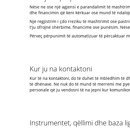
Nëse ne ose një agjensi e parandalimit të mashtrim
dhe financimin që keni kërkuar ose mund të ndaloj
Një regjistrim i çdo rreziku të mashtrimit ose past
t'ju ofrojnë shërbime, financime ose punësim. Nëse
Përveç përpunimit të automatizuar të përcaktuar m
Kur ju na kontaktoni
Kur të na kontaktoni, do të duhet të mbledhim të dh
të dhënave. Ne nuk do të mund të merremi me pyet
personale që ju vendosni të na jepni kur komunikon
Instrumentet, qëllimi dhe baza l