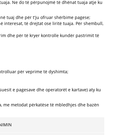
uaja. Ne do të përpunojmë të dhënat tuaja atje ku
inë tuaj dhe për t'ju ofruar shërbime pagese;
interesat, të drejtat ose liritë tuaja. Për shembull,
im dhe për të kryer kontrolle kundër pastrimit të
ontrolluar për veprime të dyshimta;
tësuesit e pagesave dhe operatorët e kartave) aty ku
ja, me metodat përkatëse të mbledhjes dhe bazën
UNIMIN