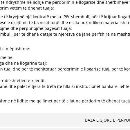
 të ndryshme në lidhje me përdorimin e llogarisë dhe shërbimeve t
dorim vetëm të dhënat tuaja:
 të kryejmë një kontratë me ju. Për shembull, për të krijuar llogar
ë e drejtimit të biznesit tonë dhe e cila nuk ndikon materialisht në 
hojmë dhe përpunojmë pagesat tuaja;
embull, për të dhënë detaje të njerëzve që janë përfshirë në mashtr
et e mëposhtme:
j me ne;
a dhe në llogarinë tuaj;
tin tuaj dhe për të monitoruar përdorimin e llogarisë tuaj, për të k
 mbështetjen e klientit;
ë dhe palët e tjera të treta (të tilla si institucionet bankare, leh
hme në lidhje me qëllimet për të cilat ne përdorim të dhënat tua
BAZA LIGJORE E PËRP