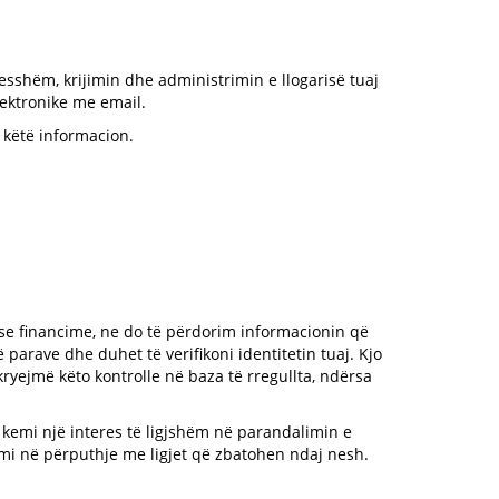
sesshëm, krijimin dhe administrimin e llogarisë tuaj
lektronike me email.
 këtë informacion.
se financime, ne do të përdorim informacionin që
 parave dhe duhet të verifikoni identitetin tuaj. Kjo
ryejmë këto kontrolle në baza të rregullta, ndërsa
kemi një interes të ligjshëm në parandalimin e
emi në përputhje me ligjet që zbatohen ndaj nesh.