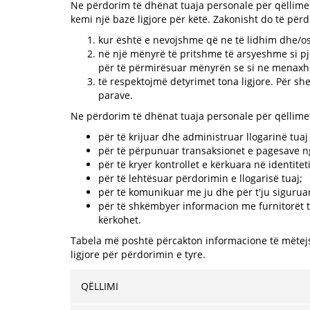
Ne përdorim të dhënat tuaja personale për qëllime
kemi një bazë ligjore për këtë. Zakonisht do të për
kur është e nevojshme që ne të lidhim dhe/ose
në një mënyrë të pritshme të arsyeshme si pjes
për të përmirësuar mënyrën se si ne menax
të respektojmë detyrimet tona ligjore. Për sh
parave.
Ne përdorim të dhënat tuaja personale për qëllim
për të krijuar dhe administruar llogarinë tua
për të përpunuar transaksionet e pagesave ng
për të kryer kontrollet e kërkuara në identite
për të lehtësuar përdorimin e llogarisë tuaj;
për të komunikuar me ju dhe për t'ju siguruar
për të shkëmbyer informacion me furnitorët tan
kërkohet.
Tabela më poshtë përcakton informacione të mëtejs
ligjore për përdorimin e tyre.
QËLLIMI