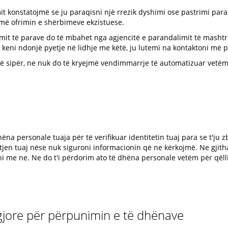
it konstatojmë se ju paraqisni një rrezik dyshimi ose pastrimi pa
më ofrimin e shërbimeve ekzistuese.
rimit të parave do të mbahet nga agjencitë e parandalimit të mashtr
 keni ndonjë pyetje në lidhje me këtë, ju lutemi na kontaktoni më 
ë sipër, ne nuk do të kryejmë vendimmarrje të automatizuar vetëm
ëna personale tuaja për të verifikuar identitetin tuaj para se t'ju
jen tuaj nëse nuk siguroni informacionin që ne kërkojmë. Ne gjit
i me ne. Ne do t'i përdorim ato të dhëna personale vetëm për qëll
igjore për përpunimin e të dhënave