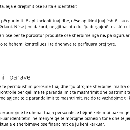
, leja e drejtimit ose karta e identitetit
përpunimit të aplikacionit tuaj dhe, nëse aplikimi juaj është i suk
rkoni. Nëse jeni dakord, ne gjithashtu do t'ju dërgojmë revistën e
ogari ose për të porositur produkte ose shërbime nga ne, pa siguruar
o të bëhemi kontrollues i të dhënave të përfituara prej tyre.
i i parave
e të përmbushim porosinë tuaj dhe t'ju ofrojmë shërbime, mallra o
 kontrolle për qëllime të parandalimit të mashtrimit dhe pastrimit të
e agjencitë e parandalimit të mashtrimit. Ne do të vazhdojmë t'i k
 përpunojmë të dhënat tuaja personale, e bëjmë këtë mbi bazën që 
fikuar identitetin, në mënyrë që të mbrojmë biznesin tonë dhe të j
aktuale e shërbimeve ose financimit që ju keni kërkuar.