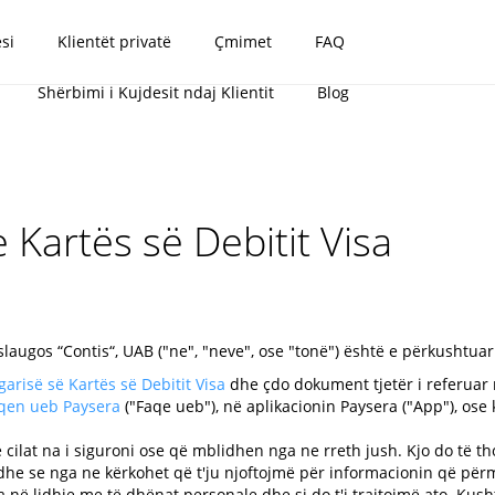
si
Klientët privatë
Çmimet
FAQ
Shërbimi i Kujdesit ndaj Klientit
Blog
e Kartës së Debitit Visa
slaugos “Contis“, UAB ("ne", "neve", ose "tonë") është e përkushtua
arisë së Kartës së Debitit Visa
dhe çdo dokument tjetër i referuar
qen ueb Paysera
("Faqe ueb"), në aplikacionin Paysera ("App"), os
 cilat na i siguroni ose që mblidhen nga ne rreth jush. Kjo do të th
e se nga ne kërkohet që t'ju njoftojmë për informacionin që përmb
në lidhje me të dhënat personale dhe si do t'i trajtojmë ato. Kushte