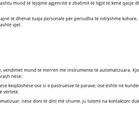
ashtu mund të lejojmë agjencitë e zbatimit të ligjit të kenë qasje 
ajnë të dhënat tuaja personale për periudha të ndryshme kohore, 
shtë vjet.
le, vendimet mund të merren me instrumente të automatizuara. Kj
arash nëse:
huese keqdashëse ose si e pastruesve të parave; ose është në kund
ë vërtetë.
omatizuar: nëse doni të dini më shumë, ju lutemi na kontaktoni du