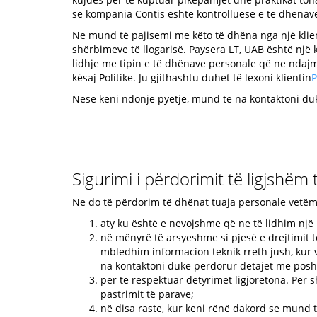
se kompania Contis është kontrolluese e të dhënave
Ne mund të pajisemi me këto të dhëna nga një klient
shërbimeve të llogarisë. Paysera LT, UAB është një 
lidhje me tipin e të dhënave personale që ne ndajm
kësaj Politike. Ju gjithashtu duhet të lexoni klientin
P
Nëse keni ndonjë pyetje, mund të na kontaktoni duk
Sigurimi i përdorimit të ligjshë
Ne do të përdorim të dhënat tuaja personale vetëm a
aty ku është e nevojshme që ne të lidhim një k
në mënyrë të arsyeshme si pjesë e drejtimit të
mbledhim informacion teknik rreth jush, kur v
na kontaktoni duke përdorur detajet më posh
për të respektuar detyrimet ligjoretona. Për 
pastrimit të parave;
në disa raste, kur keni rënë dakord se mund t