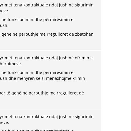
rimet tona kontraktuale ndaj jush në sigurimin
meve.
me në funksionimin dhe përmirësimin e
jush.
të qenë në përputhje me rregulloret që zbatohen
rimet tona kontraktuale ndaj jush në ofrimin e
 shërbimeve.
na në funksionimin dhe përmirësimin e
jush dhe mënyrën se si menaxhojmë krimin
 për të qenë në përputhje me rregulloret që
rimet tona kontraktuale ndaj jush në sigurimin
meve.