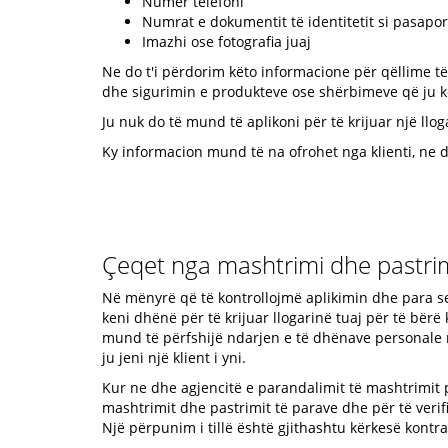
Numër telefoni
Numrat e dokumentit të identitetit si pasaporta
Imazhi ose fotografia juaj
Ne do t'i përdorim këto informacione për qëllime të 
dhe sigurimin e produkteve ose shërbimeve që ju kë
Ju nuk do të mund të aplikoni për të krijuar një ll
Ky informacion mund të na ofrohet nga klienti, ne d
Çeqet nga mashtrimi dhe pastrim
Në mënyrë që të kontrollojmë aplikimin dhe para s
keni dhënë për të krijuar llogarinë tuaj për të bërë
mund të përfshijë ndarjen e të dhënave personale m
ju jeni një klient i yni.
Kur ne dhe agjencitë e parandalimit të mashtrimit
mashtrimit dhe pastrimit të parave dhe për të veri
Një përpunim i tillë është gjithashtu kërkesë kontr