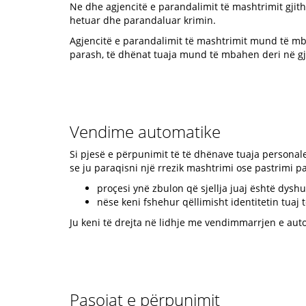
Ne dhe agjencitë e parandalimit të mashtrimit gjith
hetuar dhe parandaluar krimin.
Agjencitë e parandalimit të mashtrimit mund të mb
parash, të dhënat tuaja mund të mbahen deri në gja
Vendime automatike
Si pjesë e përpunimit të të dhënave tuaja persona
se ju paraqisni një rrezik mashtrimi ose pastrimi p
proçesi ynë zbulon që sjellja juaj është dys
nëse keni fshehur qëllimisht identitetin tuaj t
Ju keni të drejta në lidhje me vendimmarrjen e aut
Pasojat e përpunimit