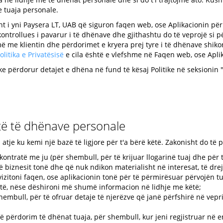
 tuaja personale.
 i yni Paysera LT, UAB që siguron faqen web, ose Aplikacionin për q
kontrollues i pavarur i të dhënave dhe gjithashtu do të veprojë si
ë me klientin dhe përdorimet e kryera prej tyre i të dhënave shiko
olitika e Privatësisë
e cila është e vlefshme në Faqen web, ose Apli
e përdorur detajet e dhëna në fund të kësaj Politike në seksionin 
m të të dhënave personale
tje ku kemi një bazë të ligjore për t'a bërë këtë. Zakonisht do të
ontratë me ju (për shembull, për të krijuar llogarinë tuaj dhe për 
 biznesit tonë dhe që nuk ndikon materialisht në interesat, të drej
izitoni faqen, ose aplikacionin tonë për të përmirësuar përvojën tu
të, nëse dëshironi më shumë informacion në lidhje me këtë;
shembull, për të ofruar detaje të njerëzve që janë përfshirë në vep
ë përdorim të dhënat tuaja, për shembull, kur jeni regjistruar në em