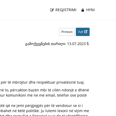
REGJISTRIMI
HYNI
Printoni
Pdf
გამოქვეყნების თარიღი: 13.07.2023 წ.
r për të mbrojtur dhe respektuar privatësinë tuaj.
 në to, përcakton bazën mbi të cilën ndonjë e dhënë
e kur komunikoni me ne me email, telefon ose postë
otë që ne jemi përgjegjës për të vendosur se si i
ahet në këtë politikë. Ju lutemi lexoni në vijim me
t dhe rregullat e llogarisë suaj do të identifikojnë