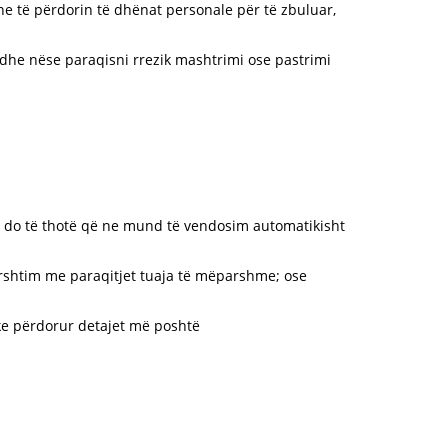
dhe të përdorin të dhënat personale për të zbuluar,
dhe nëse paraqisni rrezik mashtrimi ose pastrimi
o do të thotë që ne mund të vendosim automatikisht
ërshtim me paraqitjet tuaja të mëparshme; ose
ke përdorur detajet më poshtë