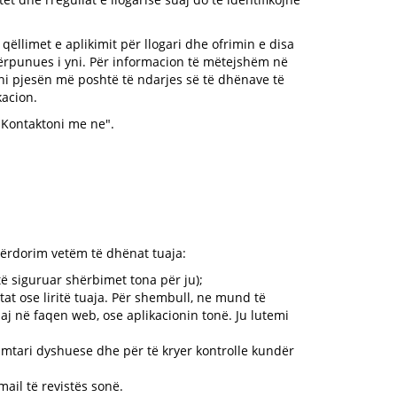
ëllimet e aplikimit për llogari dhe ofrimin e disa
 përpunues i yni. Për informacion të mëtejshëm në
ni pjesën më poshtë të ndarjes së të dhënave të
kacion.
"Kontaktoni me ne".
 përdorim vetëm të dhënat tuaja:
të siguruar shërbimet tona për ju);
tat ose liritë tuaja. Për shembull, ne mund të
aj në faqen web, ose aplikacionin tonë. Ju lutemi
rimtari dyshuese dhe për të kryer kontrolle kundër
ail të revistës sonë.