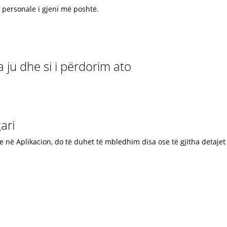
 personale i gjeni më poshtë.
ju dhe si i përdorim ato
gari
ose në Aplikacion, do të duhet të mbledhim disa ose të gjitha detaj