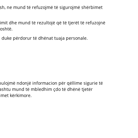
rash, ne mund të refuzojmë të sigurojmë shërbimet
imit dhe mund të rezultojë që të tjerët të refuzojnë
poshtë.
 duke përdorur të dhënat tuaja personale.
 zbulojmë ndonjë informacion për qëllime sigurie të
hashtu mund të mbledhim çdo të dhënë tjetër
imet kërkimore.