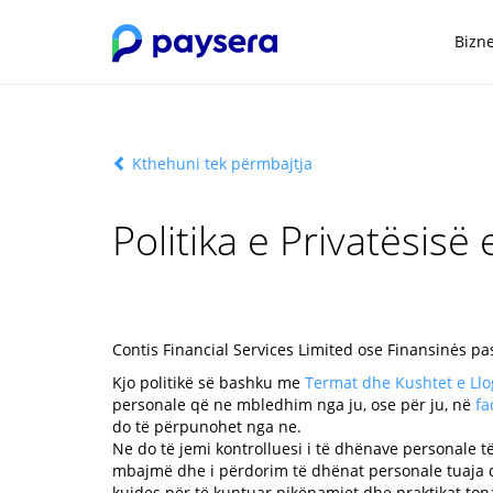
Bizne
Kthehuni tek përmbajtja
Politika e Privatësisë 
Contis Financial Services Limited ose Finansinės pa
Kjo politikë së bashku me
Termat dhe Kushtet e Llog
personale që ne mbledhim nga ju, ose për ju, në
fa
do të përpunohet nga ne.
Ne do të jemi kontrolluesi i të dhënave personale të
mbajmë dhe i përdorim të dhënat personale tuaja dh
kujdes për të kuptuar pikëpamjet dhe praktikat tona 