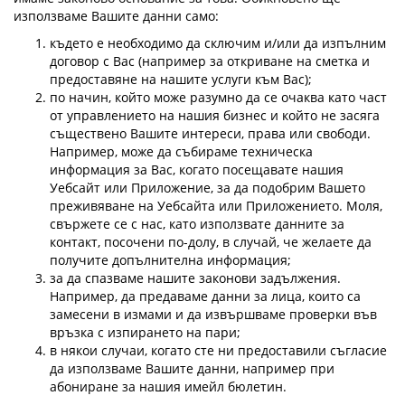
използваме Вашите данни само:
където е необходимо да сключим и/или да изпълним
договор с Вас (например за откриване на сметка и
предоставяне на нашите услуги към Вас);
по начин, който може разумно да се очаква като част
от управлението на нашия бизнес и който не засяга
съществено Вашите интереси, права или свободи.
Например, може да събираме техническа
информация за Вас, когато посещавате нашия
Уебсайт или Приложение, за да подобрим Вашето
преживяване на Уебсайта или Приложението. Моля,
свържете се с нас, като използвате данните за
контакт, посочени по-долу, в случай, че желаете да
получите допълнителна информация;
за да спазваме нашите законови задължения.
Например, да предаваме данни за лица, които са
замесени в измами и да извършваме проверки във
връзка с изпирането на пари;
в някои случаи, когато сте ни предоставили съгласие
да използваме Вашите данни, например при
абониране за нашия имейл бюлетин.