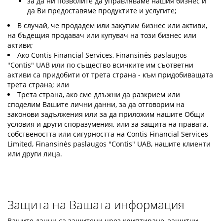
за да ни позволите да управляваме нашия бизнес и
да Ви предоставяме продуктите и услугите;
В случай, че продадем или закупим бизнес или активи,
на бъдещия продавач или купувач на този бизнес или
активи;
Ако Contis Financial Services, Finansinės paslaugos
"Contis" UAB или по същество всичките им съответни
активи са придобити от трета страна - към придобиващата
трета страна; или
Трета страна, ако сме длъжни да разкрием или
споделим Вашите лични данни, за да отговорим на
законови задължения или за да приложим нашите Общи
условия и други споразумения, или за защита на правата,
собствеността или сигурността на Contis Financial Services
Limited, Finansinės paslaugos "Contis" UAB, нашите клиенти
или други лица.
Защита на Вашата информация
Вашите данни са защитени чрез криптиране, защитни