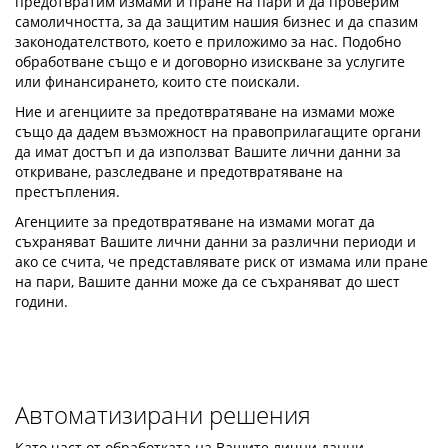
предотвратим измами и пране на пари и да проверим
самоличността, за да защитим нашия бизнес и да спазим
законодателството, което е приложимо за нас. Подобно
обработване също е и договорно изискване за услугите
или финансирането, които сте поискали.
Ние и агенциите за предотвратяване на измами може
също да дадем възможност на правоприлагащите органи
да имат достъп и да използват Вашите лични данни за
откриване, разследване и предотвратяване на
престъпления.
Агенциите за предотвратяване на измами могат да
съхраняват Вашите лични данни за различни периоди и
ако се счита, че представлявате риск от измама или пране
на пари, Вашите данни може да се съхраняват до шест
години.
Автоматизирани решения
Като част от обработката на Вашите лични данни,