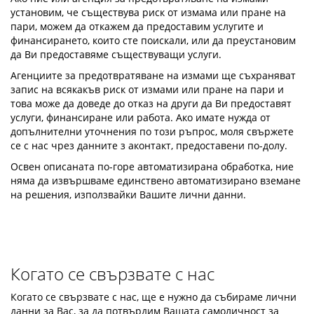
установим, че съществува риск от измама или пране на
пари, можем да откажем да предоставим услугите и
финансирането, които сте поискали, или да преустановим
да Ви предоставяме съществуващи услуги.
Агенциите за предотвратяване на измами ще съхраняват
запис на всякакъв риск от измами или пране на пари и
това може да доведе до отказ на други да Ви предоставят
услуги, финансиране или работа. Ако имате нужда от
допълнителни уточнения по този ръпрос, моля свържете
се с нас чрез данните з аконтакт, предоставени по-долу.
Освен описаната по-горе автоматизирана обработка, ние
няма да извършваме единствено автоматизирано вземане
на решения, използвайки Вашите лични данни.
Когато се свързвате с нас
Когато се свързвате с нас, ще е нужно да събираме лични
данни за Вас, за да потвърдим Вашата самоличност за