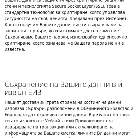
стени и технологията Secure Socket Layer (SSL). Това е
стандартна технология за криптиране, която управлява
сигурността на съобщенията, предавани през Интернет.
Когато получим Вашите данни, ние ги съхраняваме на
защитени сървъри, до които имаме достъп само ние.
Съхраняваме Вашите пароли, използвайки еднопосочно
криптиране, което означава, че Вашата парола не ни е
известна.
Съхранение на Вашите данни в и
извън ЕИЗ
Нашият доставчик (трета страна) на хостинг на данни
използва сървъри, разположени в Обединеното кралство и
Европа, за да съхранява лични данни. В резултат на това,
когато използвате Уебсайта или Приложението за
извършване на транзакции или актуализиране на
информацията за Вашата сметка, личните Ви данни могат