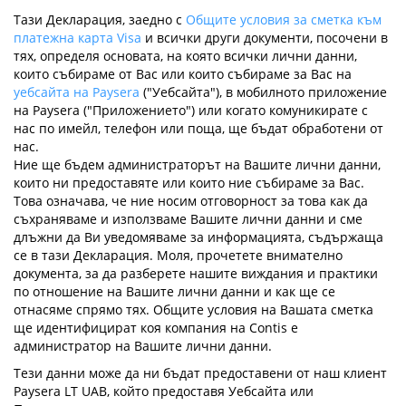
Тази Декларация, заедно с
Общите условия за сметка към
платежна карта Visa
и всички други документи, посочени в
тях, определя основата, на която всички лични данни,
които събираме от Вас или които събираме за Вас на
уебсайта на Paysera
("Уебсайта"), в мобилното приложение
на Paysera ("Приложението") или когато комуникирате с
нас по имейл, телефон или поща, ще бъдат обработени от
нас.
Ние ще бъдем администраторът на Вашите лични данни,
които ни предоставяте или които ние събираме за Вас.
Това означава, че ние носим отговорност за това как да
съхраняваме и използваме Вашите лични данни и сме
длъжни да Ви уведомяваме за информацията, съдържаща
се в тази Декларация. Моля, прочетете внимателно
документа, за да разберете нашите виждания и практики
по отношение на Вашите лични данни и как ще се
отнасяме спрямо тях. Общите условия на Вашата сметка
ще идентифицират коя компания на Contis е
администратор на Вашите лични данни.
Тези данни може да ни бъдат предоставени от наш клиент
Paysera LT UAB, който предоставя Уебсайта или