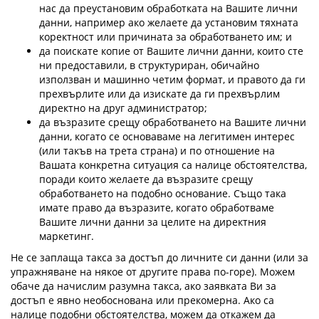
нас да преустановим обработката на Вашите лични
данни, например ако желаете да установим тяхната
коректност или причината за обработването им; и
да поискате копие от Вашите лични данни, които сте
ни предоставили, в структуриран, обичайно
използван и машинно четим формат, и правото да ги
прехвърлите или да изискате да ги прехвърлим
директно на друг администратор;
да възразите срещу обработването на Вашите лични
данни, когато се основаваме на легитимен интерес
(или такъв на трета страна) и по отношение на
Вашата конкретна ситуация са налице обстоятелства,
поради които желаете да възразите срещу
обработването на подобно основание. Също така
имате право да възразите, когато обработваме
Вашите лични данни за целите на директния
маркетинг.
Не се заплаща такса за достъп до личните си данни (или за
упражняване на някое от другите права по-горе). Можем
обаче да начислим разумна такса, ако заявката Ви за
достъп е явно необоснована или прекомерна. Ако са
налице подобни обстоятелства, можем да откажем да