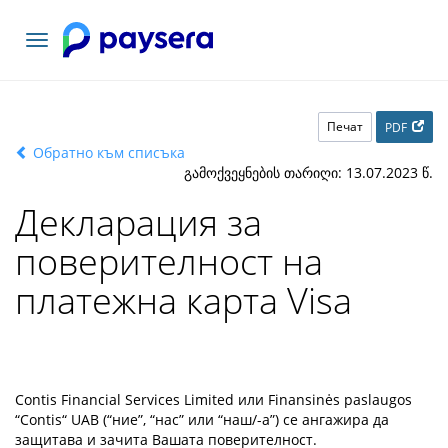
Включване
на
навигация
Печат
PDF
Обратно към списъка
გამოქვეყნების თარიღი: 13.07.2023 წ.
Декларация за
поверителност на
платежна карта Visa
Contis Financial Services Limited или Finansinės paslaugos
“Contis“ UAB (“ние”, “нас” или “наш/-а”) се ангажира да
защитава и зачита Вашата поверителност.