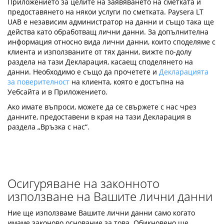
Приложението за целите на заявяването на сметката и
предоставянето на някои услуги по сметката. Paysera LT
UAB е независим администратор на данни и също така ще
действа като обработващ лични данни. За допълнителна
информация относно вида лични данни, които споделяме с
клиента и използваните от тях данни, вижте по-долу
раздела на тази Декларация, касаещ споделянето на
данни. Необходимо е също да прочетете и
Декларацията
за поверителност
на клиента, която е достъпна на
Уебсайта и в Приложението.
Ако имате въпроси, можете да се свържете с нас чрез
данните, предоставени в края на тази Декларация в
раздела „Връзка с нас“.
Осигуряване на законното
използване на Вашите лични данни
Ние ще използваме Вашите лични данни само когато
имаме законово основание за това. Обикновено ще