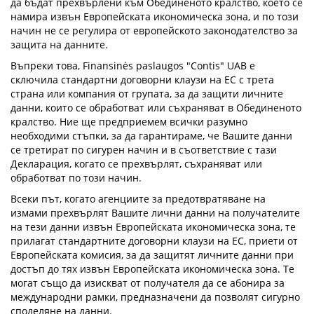
да бъдат прехвърлени към Обединеното кралство, което се
намира извън Европейската икономическа зона, и по този
начин не се регулира от европейското законодателство за
защита на данните.
Въпреки това, Finansinės paslaugos "Contis" UAB е
сключила стандартни договорни клаузи на ЕС с трета
страна или компания от групата, за да защити личните
данни, които се обработват или съхраняват в Обединеното
кралство. Ние ще предприемем всички разумно
необходими стъпки, за да гарантираме, че Вашите данни
се третират по сигурен начин и в съответствие с тази
Декларация, когато се прехвърлят, съхраняват или
обработват по този начин.
Всеки път, когато агенциите за предотвратяване на
измами прехвърлят Вашите лични данни на получателите
на тези данни извън Европейската икономическа зона, те
прилагат стандартните договорни клаузи на ЕС, приети от
Европейската комисия, за да защитят личните данни при
достъп до тях извън Европейската икономическа зона. Те
могат също да изискват от получателя да се абонира за
международни рамки, предназначени да позволят сигурно
споделяне на данни.