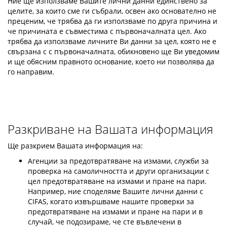
Ние ще използваме Вашите лични данни единствено за
целите, за които сме ги събрали, освен ако основателно не
преценим, че трябва да ги използваме по друга причина и
че причината е съвместима с първоначалната цел. Ако
трябва да използваме личните Ви данни за цел, която не е
свързана с с първоначалната, обикновено ще Ви уведомим
и ще обясним правното основание, което ни позволява да
го направим.
Разкриване на Вашата информация
Ще разкрием Вашата информация на:
Агенции за предотвратяване на измами, служби за
проверка на самоличността и други организации с
цел предотвратяване на измами и пране на пари.
Например, ние споделяме Вашите лични данни с
CIFAS, когато извършваме нашите проверки за
предотвратяване на измами и пране на пари и в
случай, че подозираме, че сте въвлечени в