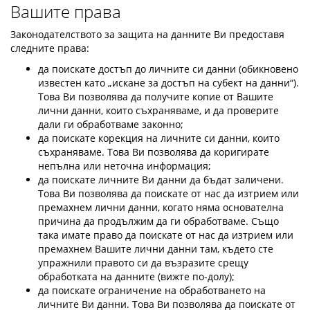
Вашите права
Законодателството за защита на данните Ви предоставя
следните права:
да поискате достъп до личните си данни (обикновено
известен като „искане за достъп на субект на данни“).
Това Ви позволява да получите копие от Вашите
лични данни, които съхраняваме, и да проверите
дали ги обработваме законно;
да поискате корекция на личните си данни, които
съхраняваме. Това Ви позволява да коригирате
непълна или неточна информация;
да поискате личните Ви данни да бъдат заличени.
Това Ви позволява да поискате от нас да изтрием или
премахнем лични данни, когато няма основателна
причина да продължим да ги обработваме. Също
така имате право да поискате от нас да изтрием или
премахнем Вашите лични данни там, където сте
упражнили правото си да възразите срещу
обработката на данните (вижте по-долу);
да поискате ограничение на обработването на
личните Ви данни. Това Ви позволява да поискате от