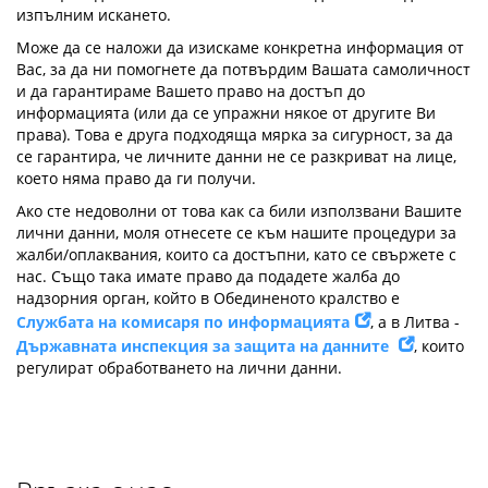
изпълним искането.
Може да се наложи да изискаме конкретна информация от
Вас, за да ни помогнете да потвърдим Вашата самоличност
и да гарантираме Вашето право на достъп до
информацията (или да се упражни някое от другите Ви
права). Това е друга подходяща мярка за сигурност, за да
се гарантира, че личните данни не се разкриват на лице,
което няма право да ги получи.
Ако сте недоволни от това как са били използвани Вашите
лични данни, моля отнесете се към нашите процедури за
жалби/оплаквания, които са достъпни, като се свържете с
нас. Също така имате право да подадете жалба до
надзорния орган, който в Обединеното кралство е
Службата на комисаря по информацията
, а в Литва -
Държавната инспекция за защита на данните
, които
регулират обработването на лични данни.