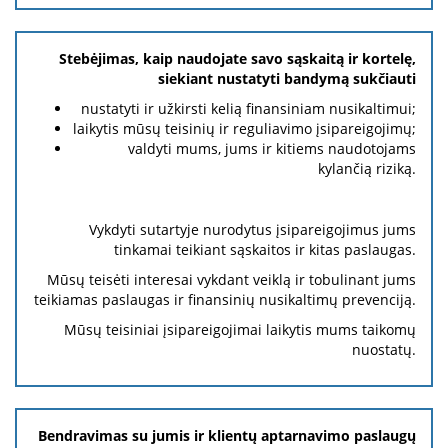
Stebėjimas, kaip naudojate savo sąskaitą ir kortelę,
siekiant nustatyti bandymą sukčiauti
nustatyti ir užkirsti kelią finansiniam nusikaltimui;
laikytis mūsų teisinių ir reguliavimo įsipareigojimų;
valdyti mums, jums ir kitiems naudotojams
kylančią riziką.
Vykdyti sutartyje nurodytus įsipareigojimus jums
tinkamai teikiant sąskaitos ir kitas paslaugas.
Mūsų teisėti interesai vykdant veiklą ir tobulinant jums
teikiamas paslaugas ir finansinių nusikaltimų prevenciją.
Mūsų teisiniai įsipareigojimai laikytis mums taikomų
nuostatų.
Bendravimas su jumis ir klientų aptarnavimo paslaugų