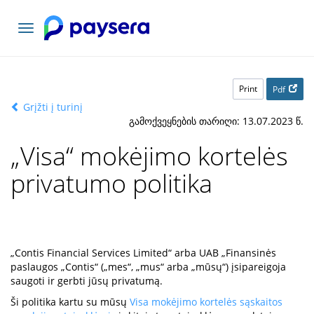
Toggle
navigation
Print
Pdf
Grįžti į turinį
გამოქვეყნების თარიღი: 13.07.2023 წ.
„Visa“ mokėjimo kortelės
privatumo politika
„Contis Financial Services Limited“ arba UAB „Finansinės
paslaugos „Contis“ („mes“, „mus“ arba „mūsų“) įsipareigoja
saugoti ir gerbti jūsų privatumą.
Ši politika kartu su mūsų
Visa mokėjimo kortelės sąskaitos