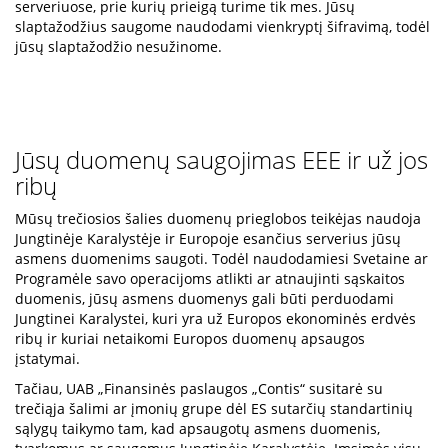
serveriuose, prie kurių prieigą turime tik mes. Jūsų
slaptažodžius saugome naudodami vienkryptį šifravimą, todėl
jūsų slaptažodžio nesužinome.
Jūsų duomenų saugojimas EEE ir už jos
ribų
Mūsų trečiosios šalies duomenų prieglobos teikėjas naudoja
Jungtinėje Karalystėje ir Europoje esančius serverius jūsų
asmens duomenims saugoti. Todėl naudodamiesi Svetaine ar
Programėle savo operacijoms atlikti ar atnaujinti sąskaitos
duomenis, jūsų asmens duomenys gali būti perduodami
Jungtinei Karalystei, kuri yra už Europos ekonominės erdvės
ribų ir kuriai netaikomi Europos duomenų apsaugos
įstatymai.
Tačiau, UAB „Finansinės paslaugos „Contis“ susitarė su
trečiąja šalimi ar įmonių grupe dėl ES sutarčių standartinių
sąlygų taikymo tam, kad apsaugotų asmens duomenis,