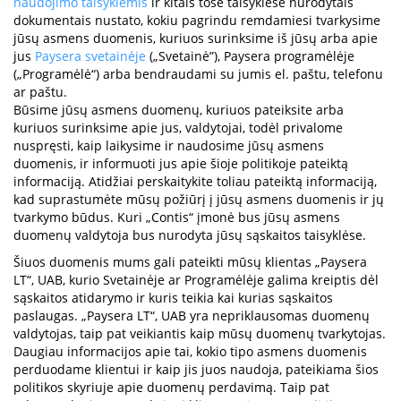
naudojimo taisyklėmis
ir kitais tose taisyklėse nurodytais
dokumentais nustato, kokiu pagrindu remdamiesi tvarkysime
jūsų asmens duomenis, kuriuos surinksime iš jūsų arba apie
jus
Paysera svetainėje
(„Svetainė”), Paysera programėlėje
(„Programėlė“) arba bendraudami su jumis el. paštu, telefonu
ar paštu.
Būsime jūsų asmens duomenų, kuriuos pateiksite arba
kuriuos surinksime apie jus, valdytojai, todėl privalome
nuspręsti, kaip laikysime ir naudosime jūsų asmens
duomenis, ir informuoti jus apie šioje politikoje pateiktą
informaciją. Atidžiai perskaitykite toliau pateiktą informaciją,
kad suprastumėte mūsų požiūrį į jūsų asmens duomenis ir jų
tvarkymo būdus. Kuri „Contis“ įmonė bus jūsų asmens
duomenų valdytoja bus nurodyta jūsų sąskaitos taisyklėse.
Šiuos duomenis mums gali pateikti mūsų klientas „Paysera
LT“, UAB, kurio Svetainėje ar Programėlėje galima kreiptis dėl
sąskaitos atidarymo ir kuris teikia kai kurias sąskaitos
paslaugas. „Paysera LT“, UAB yra nepriklausomas duomenų
valdytojas, taip pat veikiantis kaip mūsų duomenų tvarkytojas.
Daugiau informacijos apie tai, kokio tipo asmens duomenis
perduodame klientui ir kaip jis juos naudoja, pateikiama šios
politikos skyriuje apie duomenų perdavimą. Taip pat