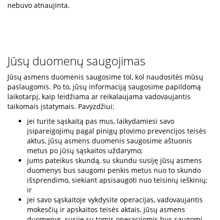
nebuvo atnaujinta.
Jūsų duomenų saugojimas
Jūsų asmens duomenis saugosime tol, kol naudositės mūsų
paslaugomis. Po to, jūsų informaciją saugosime papildomą
laikotarpį, kaip leidžiama ar reikalaujama vadovaujantis
taikomais įstatymais. Pavyzdžiui:
jei turite sąskaitą pas mus, laikydamiesi savo
įsipareigojimų pagal pinigų plovimo prevencijos teisės
aktus, jūsų asmens duomenis saugosime aštuonis
metus po jūsų sąskaitos uždarymo;
jums pateikus skundą, su skundu susiję jūsų asmens
duomenys bus saugomi penkis metus nuo to skundo
išsprendimo, siekiant apsisaugoti nuo teisinių ieškinių;
ir
jei savo sąskaitoje vykdysite operacijas, vadovaujantis
mokesčių ir apskaitos teisės aktais, jūsų asmens
duomenys, susiję su tomis operacijomis bus saugomi