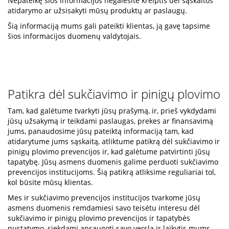
Nepateikę šios informacijos negalėsite kreiptis dėl sąskaitos
atidarymo ar užsisakyti mūsų produktų ar paslaugų.
Šią informaciją mums gali pateikti klientas, ją gavę tapsime
šios informacijos duomenų valdytojais.
Patikra dėl sukčiavimo ir pinigų plovimo
Tam, kad galėtume tvarkyti jūsų prašymą, ir, prieš vykdydami
jūsų užsakymą ir teikdami paslaugas, prekes ar finansavimą
jums, panaudosime jūsų pateiktą informaciją tam, kad
atidarytume jums sąskaitą, atliktume patikrą dėl sukčiavimo ir
pinigų plovimo prevencijos ir, kad galėtume patvirtinti jūsų
tapatybę. Jūsų asmens duomenis galime perduoti sukčiavimo
prevencijos institucijoms. Šią patikrą atliksime reguliariai tol,
kol būsite mūsų klientas.
Mes ir sukčiavimo prevencijos institucijos tvarkome jūsų
asmens duomenis remdamiesi savo teisėtu interesu dėl
sukčiavimo ir pinigų plovimo prevencijos ir tapatybės
nustatymo, siekdami apsaugoti savo verslą ir laikytis mums