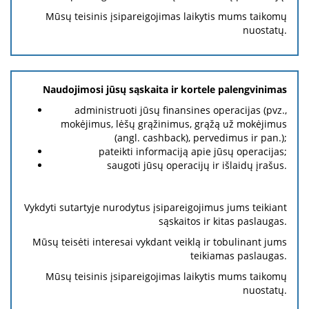
Mūsų teisinis įsipareigojimas laikytis mums taikomų
nuostatų.
Naudojimosi jūsų sąskaita ir kortele palengvinimas
administruoti jūsų finansines operacijas (pvz.,
mokėjimus, lėšų grąžinimus, grąžą už mokėjimus
(angl. cashback), pervedimus ir pan.);
pateikti informaciją apie jūsų operacijas;
saugoti jūsų operacijų ir išlaidų įrašus.
Vykdyti sutartyje nurodytus įsipareigojimus jums teikiant
sąskaitos ir kitas paslaugas.
Mūsų teisėti interesai vykdant veiklą ir tobulinant jums
teikiamas paslaugas.
Mūsų teisinis įsipareigojimas laikytis mums taikomų
nuostatų.