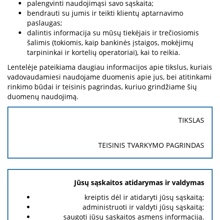
palengvinti naudojimąsi savo sąskaita;
bendrauti su jumis ir teikti klientų aptarnavimo
paslaugas;
dalintis informacija su mūsų tiekėjais ir trečiosiomis
šalimis (tokiomis, kaip bankinės įstaigos, mokėjimų
tarpininkai ir kortelių operatoriai), kai to reikia.
Lentelėje pateikiama daugiau informacijos apie tikslus, kuriais
vadovaudamiesi naudojame duomenis apie jus, bei atitinkami
rinkimo būdai ir teisinis pagrindas, kuriuo grindžiame šių
duomenų naudojimą.
TIKSLAS
TEISINIS TVARKYMO PAGRINDAS
Jūsų sąskaitos atidarymas ir valdymas
kreiptis dėl ir atidaryti jūsų sąskaitą;
administruoti ir valdyti jūsų sąskaitą;
saugoti jūsų sąskaitos asmens informaciją.