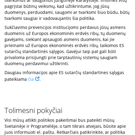
tvarkomus ar saugomus Jungtinėje Karalystėje. Imsimės visų
pagrįstai būtinų veiksmų, kad užtikrintume, jog jūsų
duomenys, perduodami, saugomi ar tvarkomi šiuo būdu, būtų
tvarkomi saugiai ir vadovaujantis šia politika.
Sukčiavimo prevencijos institucijoms perdavus jūsų asmens
duomenis už Europos ekonominės erdvės ribų, tų duomenų
gavėjams, siekiant apsaugoti asmens duomenis, kai jie
prieinami už Europos ekonominės erdvės ribų, taikomos ES
sutarčių standartinės sąlygos. Gavėjui taip pat gali būti
privaloma prisijungti prie tarptautinių sistemų saugiam
duomenų perdavimui užtikrinti.
Daugiau informacijos apie ES sutarčių standartines sąlygas
pateikiama
čia
.
Tolimesni pokyčiai
Visi mūsų atlikti politikos pakeitimai bus pateikti mūsų
Svetainėje ir Programėlėje, o tam tikrais atvejais, būsite apie
juos informuoti el. paštu. Retkarčiais patikrinkite, ar politika