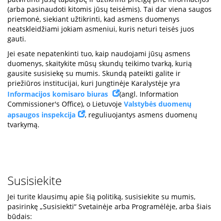
(arba pasinaudoti kitomis jūsų teisėmis). Tai dar viena saugos
priemonė, siekiant užtikrinti, kad asmens duomenys
neatskleidžiami jokiam asmeniui, kuris neturi teisės juos
gauti.
Jei esate nepatenkinti tuo, kaip naudojami jūsų asmens
duomenys, skaitykite mūsų skundų teikimo tvarką, kurią
gausite susisiekę su mumis. Skundą pateikti galite ir
priežiūros institucijai, kuri Jungtinėje Karalystėje yra
Informacijos komisaro biuras
(angl. Information
Commissioner's Office), o Lietuvoje
Valstybės duomenų
apsaugos inspekcija
, reguliuojantys asmens duomenų
tvarkymą.
Susisiekite
Jei turite klausimų apie šią politiką, susisiekite su mumis,
pasirinkę „Susisiekti“ Svetainėje arba Programėlėje, arba šiais
būdais: