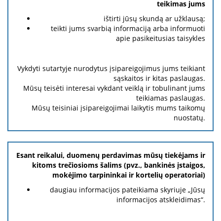
teikimas jums
ištirti jūsų skundą ar užklausą;
teikti jums svarbią informaciją arba informuoti
apie pasikeitusias taisykles
Vykdyti sutartyje nurodytus įsipareigojimus jums teikiant
sąskaitos ir kitas paslaugas.
Mūsų teisėti interesai vykdant veiklą ir tobulinant jums
teikiamas paslaugas.
Mūsų teisiniai įsipareigojimai laikytis mums taikomų
nuostatų.
Esant reikalui, duomenų perdavimas mūsų tiekėjams ir
kitoms trečiosioms šalims (pvz., bankinės įstaigos,
mokėjimo tarpininkai ir kortelių operatoriai)
daugiau informacijos pateikiama skyriuje „Jūsų
informacijos atskleidimas“.