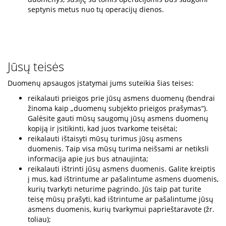
septynis metus nuo tų operacijų dienos.
Jūsų teisės
Duomenų apsaugos įstatymai jums suteikia šias teises:
reikalauti prieigos prie jūsų asmens duomenų (bendrai
žinoma kaip „duomenų subjekto prieigos prašymas“).
Galėsite gauti mūsų saugomų jūsų asmens duomenų
kopiją ir įsitikinti, kad juos tvarkome teisėtai;
reikalauti ištaisyti mūsų turimus jūsų asmens
duomenis. Taip visa mūsų turima neišsami ar netiksli
informacija apie jus bus atnaujinta;
reikalauti ištrinti jūsų asmens duomenis. Galite kreiptis
į mus, kad ištrintume ar pašalintume asmens duomenis,
kurių tvarkyti neturime pagrindo. Jūs taip pat turite
teisę mūsų prašyti, kad ištrintume ar pašalintume jūsų
asmens duomenis, kurių tvarkymui paprieštaravote (žr.
toliau);