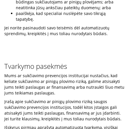
būdingas sukčiautojams ar pinigų plovėjams; arba
neatitinka jūsų anksčiau pateiktų duomenų; arba
paaiškėja, kad specialiai nuslėpėte savo tikrąją
tapatybę.
Jei norite pasinaudoti savo teisėmis dėl automatizuotų
sprendimų, kreipkitės į mus toliau nurodytais būdais.
Tvarkymo pasekmės
Mums ar sukčiavimo prevencijos institucijai nustačius, kad
keliate sukčiavimo ar pinigų plovimo riziką, galime atsisakyti
jums teikti paslaugas ar finansavimą arba nutraukti šiuo metu
jums teikiamas paslaugas.
Įrašą apie sukčiavimo ar pinigų plovimo riziką saugos
sukčiavimo prevencijos institucijos, todėl kitos įstaigos gali
atsisakyti jums teikti paslaugas, finansavimą ar jus įdarbinti.
Jei turite klausimų, kreipkitės į mus toliau nurodytais būdais.
Išskyrus pirmiau aprašytą automatizuotą tvarkymą, visiškai