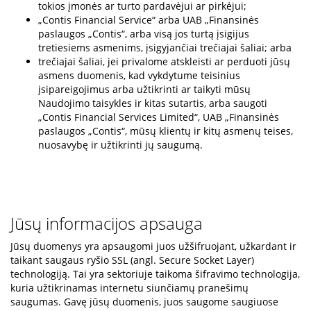
tokios įmonės ar turto pardavėjui ar pirkėjui;
„Contis Financial Service“ arba UAB „Finansinės
paslaugos „Contis“, arba visą jos turtą įsigijus
tretiesiems asmenims, įsigyjančiai trečiajai šaliai; arba
trečiajai šaliai, jei privalome atskleisti ar perduoti jūsų
asmens duomenis, kad vykdytume teisinius
įsipareigojimus arba užtikrinti ar taikyti mūsų
Naudojimo taisykles ir kitas sutartis, arba saugoti
„Contis Financial Services Limited“, UAB „Finansinės
paslaugos „Contis“, mūsų klientų ir kitų asmenų teises,
nuosavybę ir užtikrinti jų saugumą.
Jūsų informacijos apsauga
Jūsų duomenys yra apsaugomi juos užšifruojant, užkardant ir
taikant saugaus ryšio SSL (angl. Secure Socket Layer)
technologiją. Tai yra sektoriuje taikoma šifravimo technologija,
kuria užtikrinamas internetu siunčiamų pranešimų
saugumas. Gavę jūsų duomenis, juos saugome saugiuose