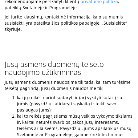
rekomenduojame perskaityti klientų
privatumo politiką
,
pateiktą Svetainėje ir Programėlėje.
Jei turite klausimų, kontaktinė informacija, kaip su mumis
susisiekti, yra pateikta šios politikos pabaigoje, „Susisiekite“
skyriuje.
Jūsų asmens duomenų teisėto
naudojimo užtikrinimas
Jūsų asmens duomenis naudosime tik tada, kai tam turėsime
teisėtą pagrindą. Jūsų duomenis naudosime tik:
kai jų reikės norint sudaryti ir (ar) vykdyti sutartį su
jumis (pavyzdžiui, atidaryti sąskaitą ir teikti savo
paslaugas jums);
kai to reikės pagrįstiems mūsų veiklos vykdymo tikslams
ir, kai tai neturės svarbios įtakos jūsų interesams,
teisėms ar laisvėms. Pavyzdžiui, jums apsilankius mūsų
Svetainėje ar Programėlėje, galime rinkti techninius