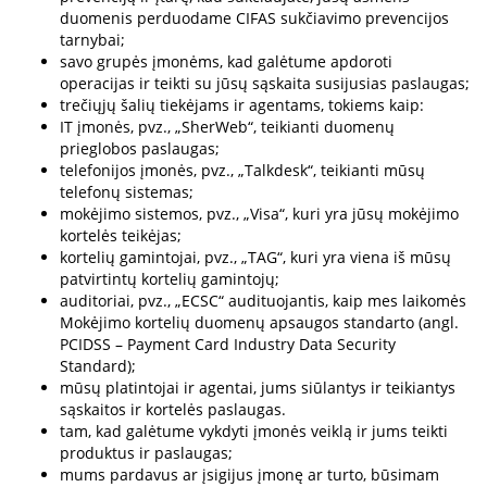
duomenis perduodame CIFAS sukčiavimo prevencijos
tarnybai;
savo grupės įmonėms, kad galėtume apdoroti
operacijas ir teikti su jūsų sąskaita susijusias paslaugas;
trečiųjų šalių tiekėjams ir agentams, tokiems kaip:
IT įmonės, pvz., „SherWeb“, teikianti duomenų
prieglobos paslaugas;
telefonijos įmonės, pvz., „Talkdesk“, teikianti mūsų
telefonų sistemas;
mokėjimo sistemos, pvz., „Visa“, kuri yra jūsų mokėjimo
kortelės teikėjas;
kortelių gamintojai, pvz., „TAG“, kuri yra viena iš mūsų
patvirtintų kortelių gamintojų;
auditoriai, pvz., „ECSC“ audituojantis, kaip mes laikomės
Mokėjimo kortelių duomenų apsaugos standarto (angl.
PCIDSS – Payment Card Industry Data Security
Standard);
mūsų platintojai ir agentai, jums siūlantys ir teikiantys
sąskaitos ir kortelės paslaugas.
tam, kad galėtume vykdyti įmonės veiklą ir jums teikti
produktus ir paslaugas;
mums pardavus ar įsigijus įmonę ar turto, būsimam