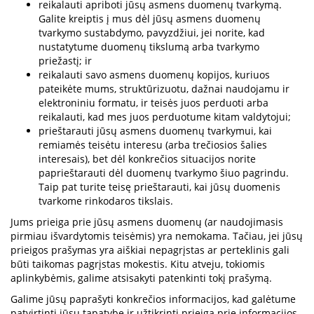
reikalauti apriboti jūsų asmens duomenų tvarkymą.
Galite kreiptis į mus dėl jūsų asmens duomenų
tvarkymo sustabdymo, pavyzdžiui, jei norite, kad
nustatytume duomenų tikslumą arba tvarkymo
priežastį; ir
reikalauti savo asmens duomenų kopijos, kuriuos
pateikėte mums, struktūrizuotu, dažnai naudojamu ir
elektroniniu formatu, ir teisės juos perduoti arba
reikalauti, kad mes juos perduotume kitam valdytojui;
prieštarauti jūsų asmens duomenų tvarkymui, kai
remiamės teisėtu interesu (arba trečiosios šalies
interesais), bet dėl konkrečios situacijos norite
paprieštarauti dėl duomenų tvarkymo šiuo pagrindu.
Taip pat turite teisę prieštarauti, kai jūsų duomenis
tvarkome rinkodaros tikslais.
Jums prieiga prie jūsų asmens duomenų (ar naudojimasis
pirmiau išvardytomis teisėmis) yra nemokama. Tačiau, jei jūsų
prieigos prašymas yra aiškiai nepagrįstas ar perteklinis gali
būti taikomas pagrįstas mokestis. Kitu atveju, tokiomis
aplinkybėmis, galime atsisakyti patenkinti tokį prašymą.
Galime jūsų paprašyti konkrečios informacijos, kad galėtume
patvirtinti jūsų tapatybę ir užtikrinti prieigą prie informacijos