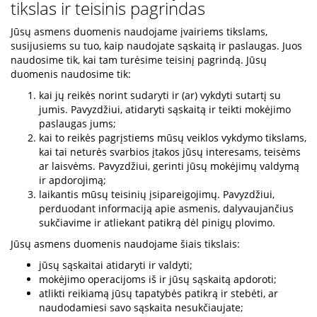
tikslas ir teisinis pagrindas
Jūsų asmens duomenis naudojame įvairiems tikslams,
susijusiems su tuo, kaip naudojate sąskaitą ir paslaugas. Juos
naudosime tik, kai tam turėsime teisinį pagrindą. Jūsų
duomenis naudosime tik:
kai jų reikės norint sudaryti ir (ar) vykdyti sutartį su
jumis. Pavyzdžiui, atidaryti sąskaitą ir teikti mokėjimo
paslaugas jums;
kai to reikės pagrįstiems mūsų veiklos vykdymo tikslams,
kai tai neturės svarbios įtakos jūsų interesams, teisėms
ar laisvėms. Pavyzdžiui, gerinti jūsų mokėjimų valdymą
ir apdorojimą;
laikantis mūsų teisinių įsipareigojimų. Pavyzdžiui,
perduodant informaciją apie asmenis, dalyvaujančius
sukčiavime ir atliekant patikrą dėl pinigų plovimo.
Jūsų asmens duomenis naudojame šiais tikslais:
jūsų sąskaitai atidaryti ir valdyti;
mokėjimo operacijoms iš ir jūsų sąskaitą apdoroti;
atlikti reikiamą jūsų tapatybės patikrą ir stebėti, ar
naudodamiesi savo sąskaita nesukčiaujate;