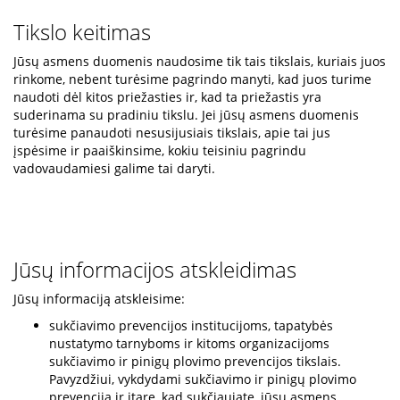
Tikslo keitimas
Jūsų asmens duomenis naudosime tik tais tikslais, kuriais juos
rinkome, nebent turėsime pagrindo manyti, kad juos turime
naudoti dėl kitos priežasties ir, kad ta priežastis yra
suderinama su pradiniu tikslu. Jei jūsų asmens duomenis
turėsime panaudoti nesusijusiais tikslais, apie tai jus
įspėsime ir paaiškinsime, kokiu teisiniu pagrindu
vadovaudamiesi galime tai daryti.
Jūsų informacijos atskleidimas
Jūsų informaciją atskleisime:
sukčiavimo prevencijos institucijoms, tapatybės
nustatymo tarnyboms ir kitoms organizacijoms
sukčiavimo ir pinigų plovimo prevencijos tikslais.
Pavyzdžiui, vykdydami sukčiavimo ir pinigų plovimo
prevenciją ir įtarę, kad sukčiaujate, jūsų asmens