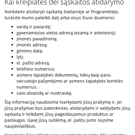
Kai kreipiatės dėl sąskaitos atidarymo
Norėdami atsidaryti sąskaitą Svetainėje ar Programėlėje,
turėsite mums pateikti dalį arba visus šiuos duomenis:
vardą ir pavardę;
gyvenamosios vietos adresą (esamą ir ankstesnį);
įmonės pavadinimą;
įmonės adresą;
gimimo datą;
lytį;
el. pašto adresą;
telefono numerius;
asmens tapatybės dokumentų, tokių kaip paso,
vairuotojo pažymėjimo ar asmens tapatybės kortelės
numerius;
savo atvaizdą ar nuotrauką.
Šią informaciją naudosime tvarkydami jūsų prašymą ir, jei
jūsų prašymas bus patenkintas, atidarydami ir valdydami jūsų
sąskaitą ir teikdami jūsų pageidaujamus produktus ar
paslaugas. Gavę jūsų sutikimą, el. paštu jums siųsime
naujienlaiškius.