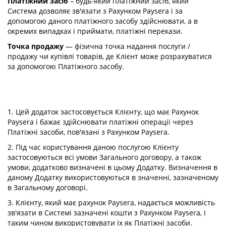
Платіжний засіб
– будь-який платіжний засіб, який
Система дозволяє зв'язати з Рахунком Paysera і за
допомогою даного платіжного засобу здійснювати, а в
окремих випадках і приймати, платіжні перекази.
Точка продажу
— фізична точка надання послуги /
продажу чи купівлі товарів, де Клієнт може розрахуватися
за допомогою Платіжного засобу.
1. Цей додаток застосовується Клієнту, що має Рахунок
Paysera і бажає здійснювати платіжні операції через
Платіжні засоби, пов'язані з Рахунком Paysera.
2. Під час користування даною послугою Клієнту
застосовуються всі умови Загального договору, а також
умови, додатково визначені в цьому Додатку. Визначення в
даному Додатку використовуються в значенні, зазначеному
в Загальному договорі.
3. Клієнту, який має рахунок Paysera, надається можливість
зв'язати в Системі зазначені кошти з Рахунком Paysera, і
таким чином використовувати їх як Платіжні засоби.