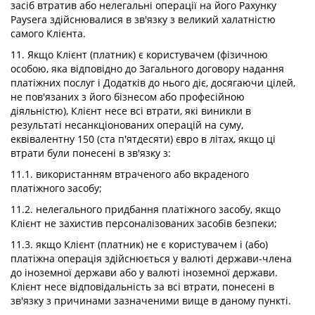
засіб втратив або нелегальні операції на його Рахунку
Paysera здійснювалися в зв'язку з великий халатністю
самого Клієнта.
11. Якщо Клієнт (платник) є користувачем (фізичною
особою, яка відповідно до Загального договору надання
платіжних послуг і Додатків до нього діє, досягаючи цілей,
не пов'язаних з його бізнесом або професійною
діяльністю), Клієнт несе всі втрати, які виникли в
результаті несанкціонованих операцій на суму,
еквівалентну 150 (ста п'ятдесяти) євро в літах, якщо ці
втрати були понесені в зв'язку з:
11.1. використанням втраченого або вкраденого
платіжного засобу;
11.2. нелегального придбання платіжного засобу, якщо
Клієнт не захистив персоналізованих засобів безпеки;
11.3. якщо Клієнт (платник) не є користувачем і (або)
платіжна операція здійснюється у валюті держави-члена
до іноземної держави або у валюті іноземної держави.
Клієнт несе відповідальність за всі втрати, понесені в
зв'язку з причинами зазначеними вище в даному пункті.