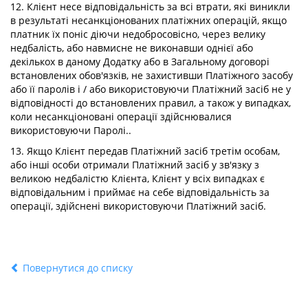
12. Клієнт несе відповідальність за всі втрати, які виникли
в результаті несанкціонованих платіжних операцій, якщо
платник їх поніс діючи недобросовісно, через велику
недбалість, або навмисне не виконавши однієї або
декількох в даному Додатку або в Загальному договорі
встановлених обов'язків, не захистивши Платіжного засобу
або її паролів і / або використовуючи Платіжний засіб не у
відповідності до встановлених правил, а також у випадках,
коли несанкціоновані операції здійснювалися
використовуючи Паролі..
13. Якщо Клієнт передав Платіжний засіб третім особам,
або інші особи отримали Платіжний засіб у зв'язку з
великою недбалістю Клієнта, Клієнт у всіх випадках є
відповідальним і приймає на себе відповідальність за
операції, здійснені використовуючи Платіжний засіб.
Повернутися до списку