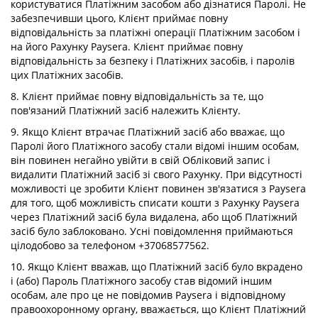
користуватися Платіжним засобом або дізнатися Паролі. Не
забезпечивши цього, Клієнт приймає повну
відповідальність за платіжні операції Платіжним засобом і
на його Рахунку Paysera. Клієнт приймає повну
відповідальність за безпеку і Платіжних засобів, і паролів
цих Платіжних засобів.
8. Клієнт приймає повну відповідальність за те, що
пов'язаний Платіжний засіб належить Клієнту.
9. Якщо Клієнт втрачає Платіжний засіб або вважає, що
Паролі його Платіжного засобу стали відомі іншим особам,
він повинен негайно увійти в свій Обліковий запис і
видалити Платіжний засіб зі свого Рахунку. При відсутності
можливості це зробити Клієнт повинен зв'язатися з Paysera
для того, щоб можливість списати кошти з Рахунку Paysera
через Платіжний засіб була видалена, або щоб Платіжний
засіб було заблоковано. Усні повідомлення приймаються
цілодобово за телефоном +37068577562.
10. Якщо Клієнт вважав, що Платіжний засіб було вкрадено
і (або) Пароль Платіжного засобу став відомий іншим
особам, але про це не повідомив Paysera і відповідному
правоохоронному органу, вважається, що Клієнт Платіжний