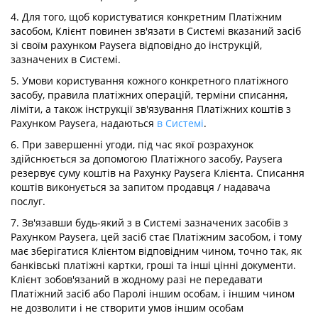
4. Для того, щоб користуватися конкретним Платіжним
засобом, Клієнт повинен зв'язати в Системі вказаний засіб
зі своїм рахунком Paysera відповідно до інструкцій,
зазначених в Системі.
5. Умови користування кожного конкретного платіжного
засобу, правила платіжних операцій, терміни списання,
ліміти, а також інструкції зв'язування Платіжних коштів з
Рахунком Paysera, надаються
в Системі
.
6. При завершенні угоди, під час якої розрахунок
здійснюється за допомогою Платіжного засобу, Paysera
резервує суму коштів на Рахунку Paysera Клієнта. Списання
коштів виконується за запитом продавця / надавача
послуг.
7. Зв'язавши будь-який з в Системі зазначених засобів з
Рахунком Paysera, цей засіб стає Платіжним засобом, і тому
має зберігатися Клієнтом відповідним чином, точно так, як
банківські платіжні картки, гроші та інші цінні документи.
Клієнт зобов'язаний в жодному разі не передавати
Платіжний засіб або Паролі іншим особам, і іншим чином
не дозволити і не створити умов іншим особам