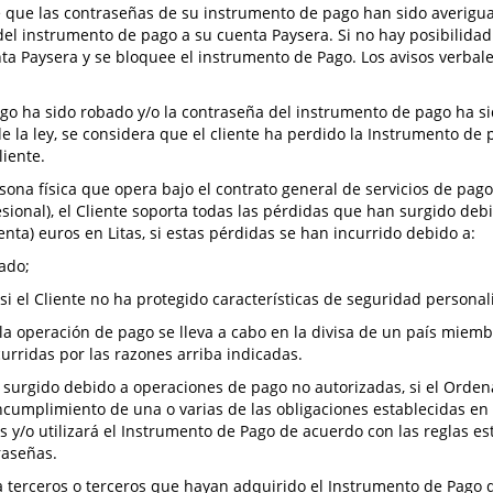
ee que las contraseñas de su instrumento de pago han sido averigua
el instrumento de pago a su cuenta Paysera. Si no hay posibilidad 
ta Paysera y se bloquee el instrumento de Pago. Los avisos verbale
pago ha sido robado y/o la contraseña del instrumento de pago ha s
de la ley, se considera que el cliente ha perdido la Instrumento de
liente.
rsona física que opera bajo el contrato general de servicios de pa
esional), el Cliente soporta todas las pérdidas que han surgido de
nta) euros en Litas, si estas pérdidas se han incurrido debido a:
ado;
si el Cliente no ha protegido características de seguridad personal
 la operación de pago se lleva a cabo en la divisa de un país miemb
curridas por las razones arriba indicadas.
 surgido debido a operaciones de pago no autorizadas, si el Ordena
incumplimiento de una o varias de las obligaciones establecidas e
 y/o utilizará el Instrumento de Pago de acuerdo con las reglas e
raseñas.
a terceros o terceros que hayan adquirido el Instrumento de Pago de