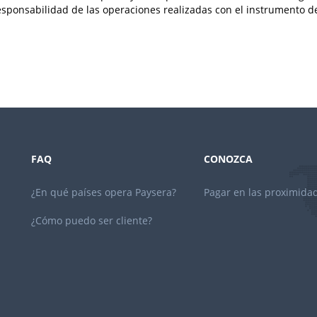
esponsabilidad de las operaciones realizadas con el instrumento d
FAQ
CONOZCA
¿En qué países opera Paysera?
Pagar en las proximida
¿Cómo puedo ser cliente?