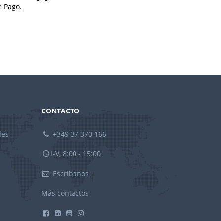
e Pago.
CONTACTO
des
+349 37 370 166
I-V, 8:00 - 15:00
Escríbanos
Más contactos