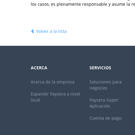
los casos, es plenamente responsable y asume la r
Volver a la lista
ACERCA
SERVICIOS
Acerca de la empresa
Soluciones para
negocios
Expandir Paysera a nivel
local
Paysera Súper
Aplicación
Cuenta de pago