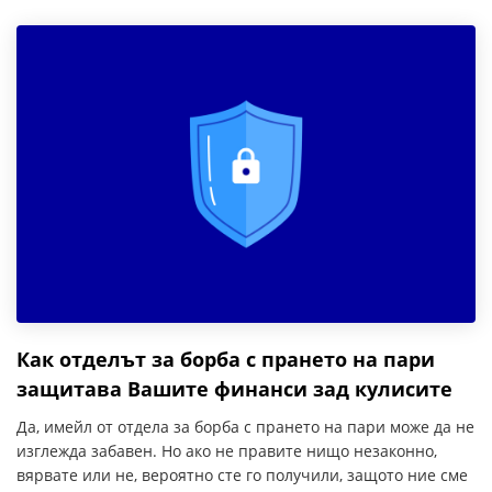
Как отделът за борба с прането на пари
защитава Вашите финанси зад кулисите
Да, имейл от отдела за борба с прането на пари може да не
изглежда забавен. Но ако не правите нищо незаконно,
вярвате или не, вероятно сте го получили, защото ние сме