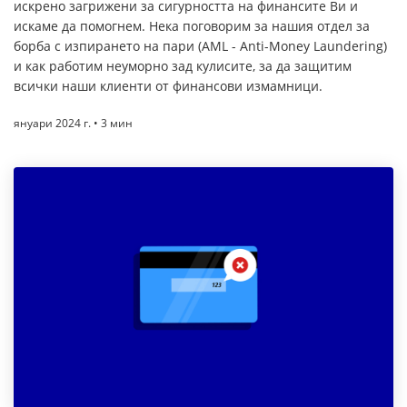
искрено загрижени за сигурността на финансите Ви и
искаме да помогнем. Нека поговорим за нашия отдел за
борба с изпирането на пари (AML - Anti-Money Laundering)
и как работим неуморно зад кулисите, за да защитим
всички наши клиенти от финансови измамници.
януари 2024 г. • 3 мин