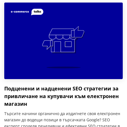
Подценени и надценени SEO стратегии за
привличане на купувачи към електронен
магазин
Търсите начини органично да издигнете своя електронен
магазин до водещи позици в търсачката Google? SEO
експерт споделя печеливши и ефективни SEO стратегии в