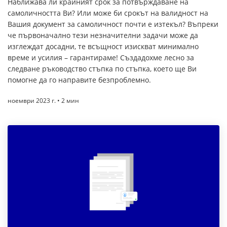
Наближава ли крайният срок за потвърждаване на
самоличността Ви? Или може би срокът на валидност на
Вашия документ за самоличност почти е изтекъл? Въпреки
че първоначално тези незначителни задачи може да
изглеждат досадни, те всъщност изискват минимално
време и усилия – гарантираме! Създадохме лесно за
следване ръководство стъпка по стъпка, което ще Ви
помогне да го направите безпроблемно.
ноември 2023 г. • 2 мин