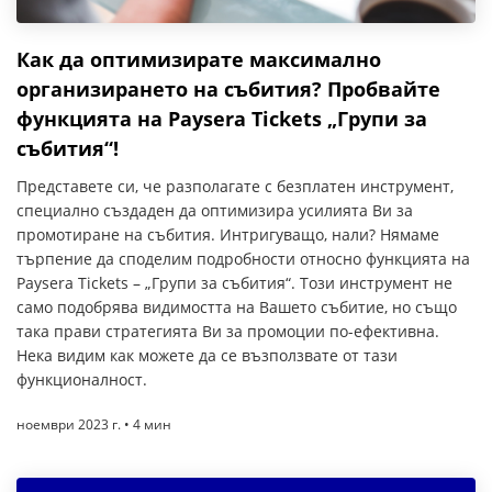
Как да оптимизирате максимално
организирането на събития? Пробвайте
функцията на Paysera Tickets „Групи за
събития“!
Представете си, че разполагате с безплатен инструмент,
специално създаден да оптимизира усилията Ви за
промотиране на събития. Интригуващо, нали? Нямаме
търпение да споделим подробности относно функцията на
Paysera Tickets – „Групи за събития“. Този инструмент не
само подобрява видимостта на Вашето събитие, но също
така прави стратегията Ви за промоции по-ефективна.
Нека видим как можете да се възползвате от тази
функционалност.
ноември 2023 г. • 4 мин