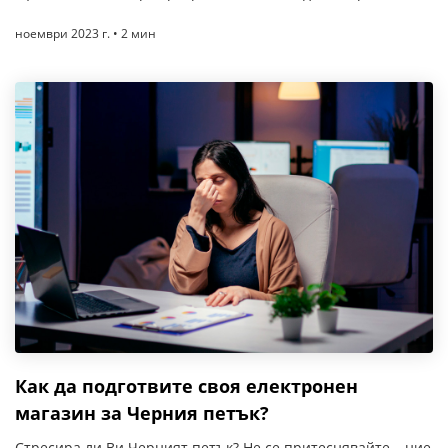
ноември 2023 г. • 2 мин
Как да подготвите своя електронен
магазин за Черния петък?
Стресира ли Ви Черният петък? Не се притеснявайте – ние