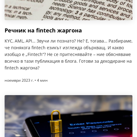
Речник на fintech жаргона
KYC, AML, API… Звучи ли познато? Не? Е, тогава… Разбираме,
че понякога fintech езикът изглежда объркващ. И какво
изобщо е „Fintech“? Не се притеснявайте – ние обясняваме
всичко в тази публикация в блога. Готови за декодиране на
fintech жаргона?
ноември 2023 г. • 4 мин