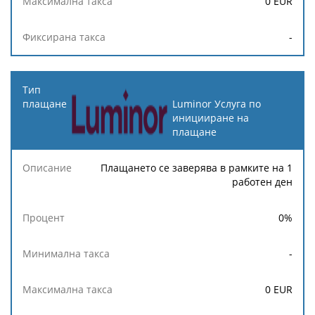
0
EUR
-
Luminor Услуга по
иницииране на
плащане
Плащането се заверява в рамките на 1
работен ден
0
%
-
0
EUR