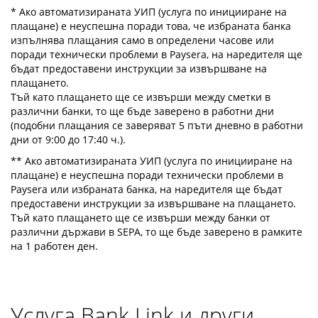
* Ако автоматизираната УИП (услуга по иницииране на
плащане) е неуспешна поради това, че избраната банка
изпълнява плащания само в определени часове или
поради технически проблеми в Paysera, на наредителя ще
бъдат предоставени инструкции за извършване на
плащането.
Тъй като плащането ще се извърши между сметки в
различни банки, то ще бъде заверено в работни дни
(подобни плащания се заверяват 5 пъти дневно в работни
дни от 9:00 до 17:40 ч.).
** Ако автоматизираната УИП (услуга по иницииране на
плащане) е неуспешна поради технически проблеми в
Paysera или избраната банка, на наредителя ще бъдат
предоставени инструкции за извършване на плащането.
Тъй като плащането ще се извърши между банки от
различни държави в SEPA, то ще бъде заверено в рамките
на 1 работен ден.
Услуга Bank Link и други