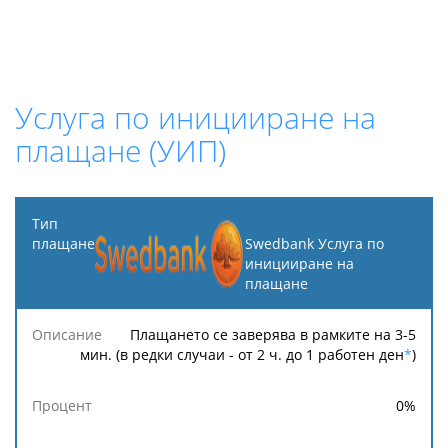
Услуга по иницииране на
плащане (УИП)
Тип
плащане
Swedbank Услуга по
иницииране на
плащане
Минимална
Максимална
Описание
Процент
такса
такса
Плащането се заверява в рамките на 3-5
мин. (в редки случаи - от 2 ч. до 1 работен ден
*
)
0
%