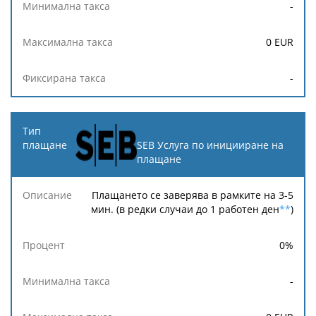
-
0
EUR
-
SEB Услуга по иницииране на
плащане
Плащането се заверява в рамките на 3-5
мин. (в редки случаи до 1 работен ден
**
)
0
%
-