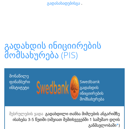
გადასახადებისგა
.
გადახდის ინიციირების
მომსახურება (PIS)
მონაწილე
ფინანსური
Swedbank
ინსტიტუტი
გადახდის
ინიციირების
მომსახურება
შესრულების
საკომისიო
მინიმალური
მაქსიმალურ
ვადა
გადახდილი თანხა მიმღების ანგარიშზე
ისახება 3-5 წუთში (იშვიათ შემთხვევებში 1 სამუშაო დღის
განმავლობაში
*
)