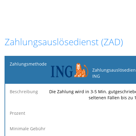
Zahlungsauslösedienst (ZAD)
Zahlungsmethode
Zahlungsauslösedien
ING
Minimale
Maximale
F
Beschreibung
Prozent
Gebühr
Gebühr
Ge
Die Zahlung wird in 3-5 Min. gutgeschriebe
seltenen Fällen bis zu 