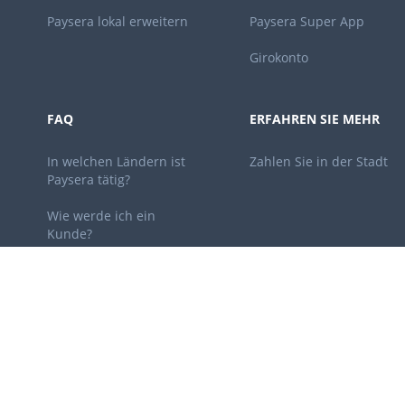
Paysera lokal erweitern
Paysera Super App
Girokonto
FAQ
ERFAHREN SIE MEHR
In welchen Ländern ist
Zahlen Sie in der Stadt
Paysera tätig?
Wie werde ich ein
Kunde?
KONTAKTDATEN
+370 66 544 003
I-V, 06:00 - 14:00