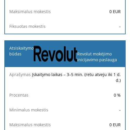
0
EUR
-
Revolut mokėjimo
inicijavimo paslauga
Įskaitymo laikas – 3–5 min. (retu atveju iki 1 d.
d.)
0
%
-
0
EUR