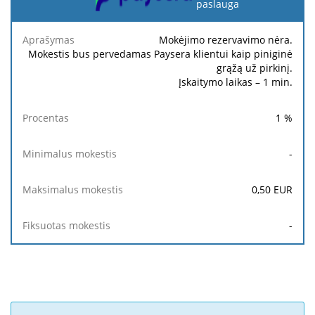
paslauga
Minimalus
Maksimalus
Aprašymas
Procentas
mokestis
mokestis
Mokėjimo rezervavimo nėra.
Mokestis bus pervedamas Paysera klientui kaip piniginė
grąžą už pirkinį.
Įskaitymo laikas – 1 min.
1
%
-
0,50
EUR
-