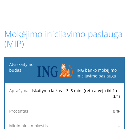
Mokėjimo inicijavimo paslauga
(MIP)
Atsiskaitymo
būdas
ING banko mokėjimo
inicijavimo paslauga
Minimalus
Maksimalus
Aprašymas
Procentas
mokestis
mokestis
Įskaitymo laikas – 3–5 min. (retu atveju iki 1 d.
d.
*
)
0
%
-