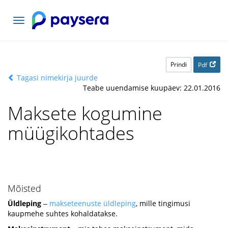
Vaheta
navigatsiooni
Prindi
Pdf
Tagasi nimekirja juurde
Teabe uuendamise kuupäev: 22.01.2016
Maksete kogumine
müügikohtades
Mõisted
Üldleping
‒
makseteenuste üldleping
, mille tingimusi
kaupmehe suhtes kohaldatakse.