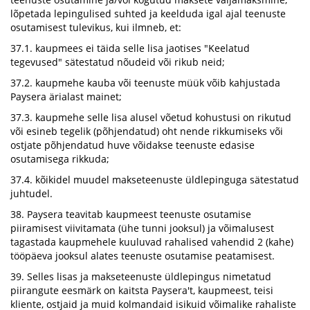
lõpetada lepingulised suhted ja keelduda igal ajal teenuste
osutamisest tulevikus, kui ilmneb, et:
37.1. kaupmees ei täida selle lisa jaotises "Keelatud
tegevused" sätestatud nõudeid või rikub neid;
37.2. kaupmehe kauba või teenuste müük võib kahjustada
Paysera ärialast mainet;
37.3. kaupmehe selle lisa alusel võetud kohustusi on rikutud
või esineb tegelik (põhjendatud) oht nende rikkumiseks või
ostjate põhjendatud huve võidakse teenuste edasise
osutamisega rikkuda;
37.4. kõikidel muudel makseteenuste üldlepinguga sätestatud
juhtudel.
38. Paysera teavitab kaupmeest teenuste osutamise
piiramisest viivitamata (ühe tunni jooksul) ja võimalusest
tagastada kaupmehele kuuluvad rahalised vahendid 2 (kahe)
tööpäeva jooksul alates teenuste osutamise peatamisest.
39. Selles lisas ja makseteenuste üldlepingus nimetatud
piirangute eesmärk on kaitsta Paysera't, kaupmeest, teisi
kliente, ostjaid ja muid kolmandaid isikuid võimalike rahaliste