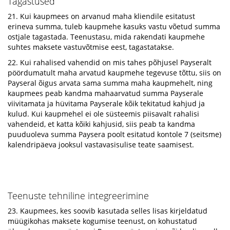
Tagastused
21. Kui kaupmees on arvanud maha kliendile esitatust
erineva summa, tuleb kaupmehe kasuks vastu võetud summa
ostjale tagastada. Teenustasu, mida rakendati kaupmehe
suhtes maksete vastuvõtmise eest, tagastatakse.
22. Kui rahalised vahendid on mis tahes põhjusel Payseralt
pöördumatult maha arvatud kaupmehe tegevuse tõttu, siis on
Payseral õigus arvata sama summa maha kaupmehelt, ning
kaupmees peab kandma mahaarvatud summa Payserale
viivitamata ja hüvitama Payserale kõik tekitatud kahjud ja
kulud. Kui kaupmehel ei ole süsteemis piisavalt rahalisi
vahendeid, et katta kõiki kahjusid, siis peab ta kandma
puuduoleva summa Paysera poolt esitatud kontole 7 (seitsme)
kalendripäeva jooksul vastavasisulise teate saamisest.
Teenuste tehniline integreerimine
23. Kaupmees, kes soovib kasutada selles lisas kirjeldatud
müügikohas maksete kogumise teenust, on kohustatud