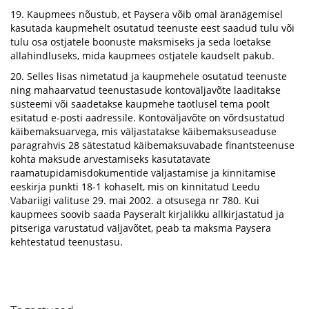
19. Kaupmees nõustub, et Paysera võib omal äranägemisel
kasutada kaupmehelt osutatud teenuste eest saadud tulu või
tulu osa ostjatele boonuste maksmiseks ja seda loetakse
allahindluseks, mida kaupmees ostjatele kaudselt pakub.
20. Selles lisas nimetatud ja kaupmehele osutatud teenuste
ning mahaarvatud teenustasude kontoväljavõte laaditakse
süsteemi või saadetakse kaupmehe taotlusel tema poolt
esitatud e-posti aadressile. Kontoväljavõte on võrdsustatud
käibemaksuarvega, mis väljastatakse käibemaksuseaduse
paragrahvis 28 sätestatud käibemaksuvabade finantsteenuse
kohta maksude arvestamiseks kasutatavate
raamatupidamisdokumentide väljastamise ja kinnitamise
eeskirja punkti 18-1 kohaselt, mis on kinnitatud Leedu
Vabariigi valituse 29. mai 2002. a otsusega nr 780. Kui
kaupmees soovib saada Payseralt kirjalikku allkirjastatud ja
pitseriga varustatud väljavõtet, peab ta maksma Paysera
kehtestatud teenustasu.