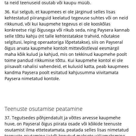
ta neid teenuseid osutab või kaupu müüb.
36. Kui selgub, et kaupmees ei ole järginud selles lisas
kehtestatud piiranguid keelatud tegevuse suhtes või on neid
rikkunud, või kui kaupmehe tegevus ei ole kooskõlas
konkreetse riigi õigusega või rikub seda, ning Paysera kannab
selle tõttu kahju (nt talle kehtestatakse trahvid, nõutakse
selgitusi, leping operaatoriga lõpetatakse), siis on Payseral
õigus arvata kaupmehe kontolt mittevõistleval eesmärgil
maha kõik kulud ja kahjud, mis on tekkinud kaupmehe poolt
toime pandud rikkumise tõttu. Kui kaupmehe kontol ei ole
piisavalt rahalisi vahendeid, et kulusid katta, peab kaupmees
kandma Paysera poolt esitatud kahjusumma viivitamata
Paysera nimetatud kontole.
Teenuste osutamise peatamine
37. Tegutsedes põhjendatult ja võttes arvesse kaupmehe
huve, on Payseral õigus piirata osade või kõikide teenuste
osutamist ilma etteteatamata, peatada selles lisas nimetatud
teenuste osutamine ja/või kogutud maksete väljamaksmine,