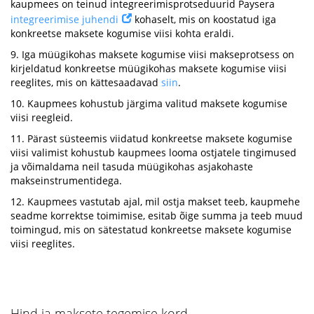
kaupmees on teinud integreerimisprotseduurid Paysera
integreerimise juhendi
kohaselt, mis on koostatud iga
konkreetse maksete kogumise viisi kohta eraldi.
9. Iga müügikohas maksete kogumise viisi makseprotsess on
kirjeldatud konkreetse müügikohas maksete kogumise viisi
reeglites, mis on kättesaadavad
siin
.
10. Kaupmees kohustub järgima valitud maksete kogumise
viisi reegleid.
11. Pärast süsteemis viidatud konkreetse maksete kogumise
viisi valimist kohustub kaupmees looma ostjatele tingimused
ja võimaldama neil tasuda müügikohas asjakohaste
makseinstrumentidega.
12. Kaupmees vastutab ajal, mil ostja makset teeb, kaupmehe
seadme korrektse toimimise, esitab õige summa ja teeb muud
toimingud, mis on sätestatud konkreetse maksete kogumise
viisi reeglites.
Hind ja maksete tegemise kord