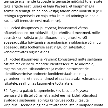
teenuste ega nende kaupade ja teenuste müügist tulenevate
tagajärgede eest. Lisaks ei taga Paysera, et kaupmehega
sõlmitud tehingu teine pool (ostja) täidab oma kohustusi (kui
tehingu tegemiseks on vaja teha ka muid toiminguid peale
kauba või teenuste eest maksmise).
30. Pooled (kaupmees ja Paysera) kohustuvad võtma
nõuetekohased korralduslikud ja tehnilised meetmed, mille
eesmärk on kaitsta ostja isikuandmeid juhusliku või
ebaseadusliku hävitamise, asendamise, avaldamise või muu
ebaseadusliku töötlemise eest, nagu on sätestatud
kohaldatavates õigusaktides.
31. Pooled (kaupmees ja Paysera) kohustuvad mitte säilitama
ostjate makseinstrumentide identifitseerimise andmeid,
tagama ostjate isikuandmete ja makseinstrumentide
identifitseerimise andmete konfidentsiaalsuse ning
garanteerima, et need andmed ei saa teatavaks kolmandatele
isikutele, sealhulgas kaupmehe töötajatele.
32. Paysera pakub kaupmehele, kes kasutab Paysera
teenuseid ärilistel või ametialastel eesmärkidel, võimalust
avaldada süsteemis lepingu kehtivuse jooksul tasuta
kirjeldusi iseenda ning pakutavate teenuste ja kaupade kohta.