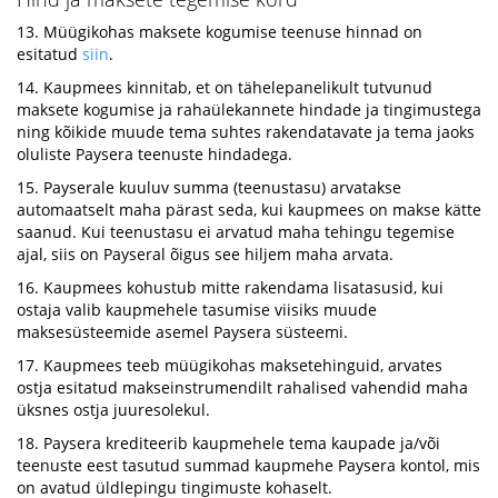
13. Müügikohas maksete kogumise teenuse hinnad on
esitatud
siin
.
14. Kaupmees kinnitab, et on tähelepanelikult tutvunud
maksete kogumise ja rahaülekannete hindade ja tingimustega
ning kõikide muude tema suhtes rakendatavate ja tema jaoks
oluliste Paysera teenuste hindadega.
15. Payserale kuuluv summa (teenustasu) arvatakse
automaatselt maha pärast seda, kui kaupmees on makse kätte
saanud. Kui teenustasu ei arvatud maha tehingu tegemise
ajal, siis on Payseral õigus see hiljem maha arvata.
16. Kaupmees kohustub mitte rakendama lisatasusid, kui
ostaja valib kaupmehele tasumise viisiks muude
maksesüsteemide asemel Paysera süsteemi.
17. Kaupmees teeb müügikohas maksetehinguid, arvates
ostja esitatud makseinstrumendilt rahalised vahendid maha
üksnes ostja juuresolekul.
18. Paysera krediteerib kaupmehele tema kaupade ja/või
teenuste eest tasutud summad kaupmehe Paysera kontol, mis
on avatud üldlepingu tingimuste kohaselt.