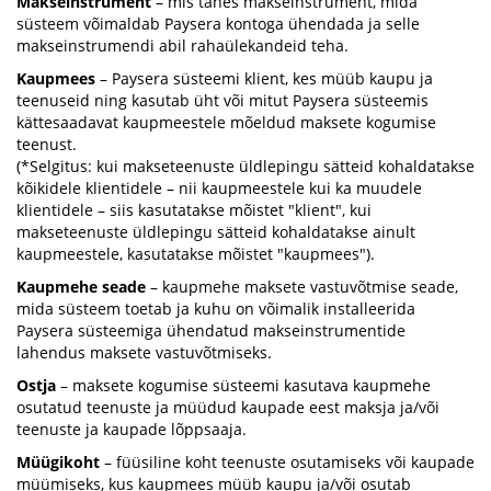
Makseinstrument
– mis tahes makseinstrument, mida
süsteem võimaldab Paysera kontoga ühendada ja selle
makseinstrumendi abil rahaülekandeid teha.
Kaupmees
– Paysera süsteemi klient, kes müüb kaupu ja
teenuseid ning kasutab üht või mitut Paysera süsteemis
kättesaadavat kaupmeestele mõeldud maksete kogumise
teenust.
(*Selgitus: kui makseteenuste üldlepingu sätteid kohaldatakse
kõikidele klientidele – nii kaupmeestele kui ka muudele
klientidele – siis kasutatakse mõistet "klient", kui
makseteenuste üldlepingu sätteid kohaldatakse ainult
kaupmeestele, kasutatakse mõistet "kaupmees").
Kaupmehe seade
– kaupmehe maksete vastuvõtmise seade,
mida süsteem toetab ja kuhu on võimalik installeerida
Paysera süsteemiga ühendatud makseinstrumentide
lahendus maksete vastuvõtmiseks.
Ostja
– maksete kogumise süsteemi kasutava kaupmehe
osutatud teenuste ja müüdud kaupade eest maksja ja/või
teenuste ja kaupade lõppsaaja.
Müügikoht
– füüsiline koht teenuste osutamiseks või kaupade
müümiseks, kus kaupmees müüb kaupu ja/või osutab