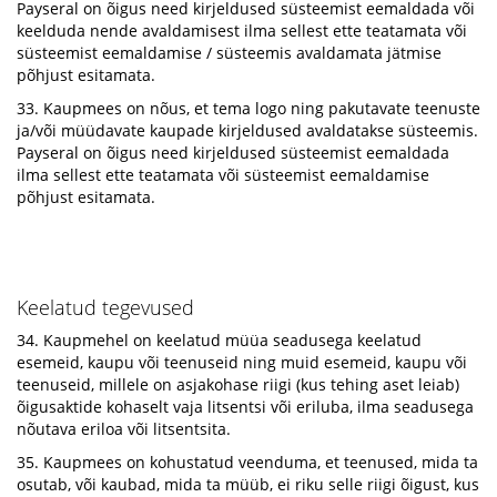
Payseral on õigus need kirjeldused süsteemist eemaldada või
keelduda nende avaldamisest ilma sellest ette teatamata või
süsteemist eemaldamise / süsteemis avaldamata jätmise
põhjust esitamata.
33. Kaupmees on nõus, et tema logo ning pakutavate teenuste
ja/või müüdavate kaupade kirjeldused avaldatakse süsteemis.
Payseral on õigus need kirjeldused süsteemist eemaldada
ilma sellest ette teatamata või süsteemist eemaldamise
põhjust esitamata.
Keelatud tegevused
34. Kaupmehel on keelatud müüa seadusega keelatud
esemeid, kaupu või teenuseid ning muid esemeid, kaupu või
teenuseid, millele on asjakohase riigi (kus tehing aset leiab)
õigusaktide kohaselt vaja litsentsi või eriluba, ilma seadusega
nõutava eriloa või litsentsita.
35. Kaupmees on kohustatud veenduma, et teenused, mida ta
osutab, või kaubad, mida ta müüb, ei riku selle riigi õigust, kus