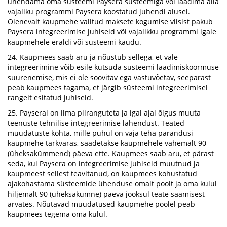
ühendama oma süsteemi Paysera süsteemiga või laadima alla
vajaliku programmi Paysera koostatud juhendi alusel.
Olenevalt kaupmehe valitud maksete kogumise viisist pakub
Paysera integreerimise juhiseid või vajalikku programmi igale
kaupmehele eraldi või süsteemi kaudu.
24. Kaupmees saab aru ja nõustub sellega, et vale
integreerimine võib esile kutsuda süsteemi laadimiskoormuse
suurenemise, mis ei ole soovitav ega vastuvõetav, seepärast
peab kaupmees tagama, et järgib süsteemi integreerimisel
rangelt esitatud juhiseid.
25. Payseral on ilma piiranguteta ja igal ajal õigus muuta
teenuste tehnilise integreerimise lahendust. Teated
muudatuste kohta, mille puhul on vaja teha parandusi
kaupmehe tarkvaras, saadetakse kaupmehele vähemalt 90
(üheksakümmend) päeva ette. Kaupmees saab aru, et pärast
seda, kui Paysera on integreerimise juhiseid muutnud ja
kaupmeest sellest teavitanud, on kaupmees kohustatud
ajakohastama süsteemide ühenduse omalt poolt ja oma kulul
hiljemalt 90 (üheksakümne) päeva jooksul teate saamisest
arvates. Nõutavad muudatused kaupmehe poolel peab
kaupmees tegema oma kulul.