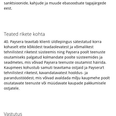
sanktsioonide, kahjude ja muude ebasoodsate tagajärgede
eest.
Teated rikete kohta
40. Paysera teavitab klienti üldlepingus sätestatud korra
kohaselt ette kõikidest teadaolevatest ja võimalikest
tehnilistest riketest süsteemis ning Paysera poolt teenuste
osutamiseks palgatud kolmandate poolte süsteemides ja
seadmetes, mis võivad Paysera teenuste osutamist häirida.
Kaupmees kohustub samuti teavitama ostjaid ja Paysera't
tehnilistest riketest, kavandatavatest hooldus- ja
parandustöödest, mis võivad avaldada mõju kaupmehe poolt
osutatavate teenuste või müüdavate kaupade pakkumisele
ostjatele.
Vastutus