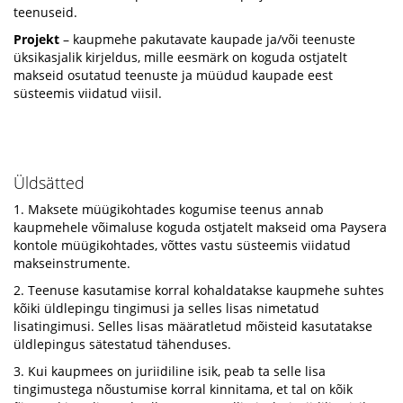
teenuseid.
Projekt
– kaupmehe pakutavate kaupade ja/või teenuste
üksikasjalik kirjeldus, mille eesmärk on koguda ostjatelt
makseid osutatud teenuste ja müüdud kaupade eest
süsteemis viidatud viisil.
Üldsätted
1. Maksete müügikohtades kogumise teenus annab
kaupmehele võimaluse koguda ostjatelt makseid oma Paysera
kontole müügikohtades, võttes vastu süsteemis viidatud
makseinstrumente.
2. Teenuse kasutamise korral kohaldatakse kaupmehe suhtes
kõiki üldlepingu tingimusi ja selles lisas nimetatud
lisatingimusi. Selles lisas määratletud mõisteid kasutatakse
üldlepingus sätestatud tähenduses.
3. Kui kaupmees on juriidiline isik, peab ta selle lisa
tingimustega nõustumise korral kinnitama, et tal on kõik