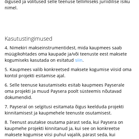
õigused ja volitused selle teenuse tellimiseks juriidilise isiku
nimel.
Kasutustingimused
4. Nimekiri makseinstrumentidest, mida kaupmees saab
müügikohtades oma kaupade ja/või teenuste eest maksete
kogumiseks kasutada on esitatud
siin
.
5. Kaupmees valib konkreetsed maksete kogumise viisid oma
kontol projekti esitamise ajal.
6. Selle teenuse kasutamiseks esitab kaupmees Payserale
oma projekti ja muud Paysera poolt süsteemis nõutavad
dokumendid.
7. Payseral on selgitusi esitamata õigus keelduda projekti
kinnitamisest ja kaupmehele teenuste osutamisest.
8. Teenust asutakse osutama pärast seda, kui Paysera on
kaupmehe projekti kinnitanud ja, kui see on konkreetse
maksete kogumise viisi puhul vajalik, pärast seda, kui