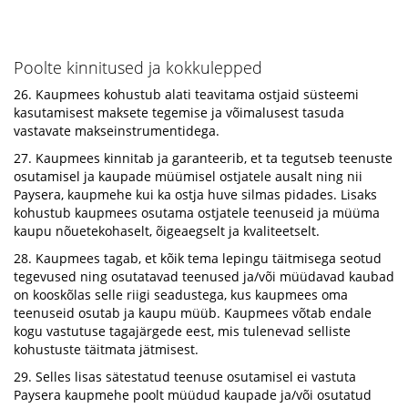
Poolte kinnitused ja kokkulepped
26. Kaupmees kohustub alati teavitama ostjaid süsteemi
kasutamisest maksete tegemise ja võimalusest tasuda
vastavate makseinstrumentidega.
27. Kaupmees kinnitab ja garanteerib, et ta tegutseb teenuste
osutamisel ja kaupade müümisel ostjatele ausalt ning nii
Paysera, kaupmehe kui ka ostja huve silmas pidades. Lisaks
kohustub kaupmees osutama ostjatele teenuseid ja müüma
kaupu nõuetekohaselt, õigeaegselt ja kvaliteetselt.
28. Kaupmees tagab, et kõik tema lepingu täitmisega seotud
tegevused ning osutatavad teenused ja/või müüdavad kaubad
on kooskõlas selle riigi seadustega, kus kaupmees oma
teenuseid osutab ja kaupu müüb. Kaupmees võtab endale
kogu vastutuse tagajärgede eest, mis tulenevad selliste
kohustuste täitmata jätmisest.
29. Selles lisas sätestatud teenuse osutamisel ei vastuta
Paysera kaupmehe poolt müüdud kaupade ja/või osutatud