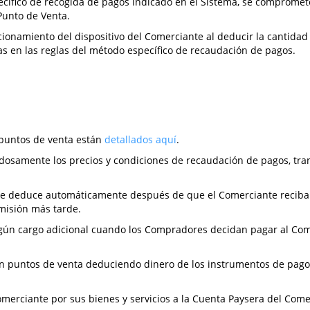
ecífico de recogida de pagos indicado en el Sistema, se compromet
Punto de Venta.
cionamiento del dispositivo del Comerciante al deducir la cantid
as en las reglas del método específico de recaudación de pagos.
 puntos de venta están
detallados aquí
.
osamente los precios y condiciones de recaudación de pagos, trans
 se deduce automáticamente después de que el Comerciante reciba 
omisión más tarde.
gún cargo adicional cuando los Compradores decidan pagar al Comer
en puntos de venta deduciendo dinero de los instrumentos de pag
erciante por sus bienes y servicios a la Cuenta Paysera del Come