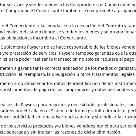
star servicios y vender bienes a los Compradores, el Comerciante 
e y el Comprador. El Comerciante también se compromete a proporci
 del Comerciante relacionadas con la ejecución del Contrato y tamb
s legales del estado donde se venden los bienes y se proporcionan 
as obligaciones incumbirá al Comerciante.
te Suplemento Paysera no se hace responsable de los bienes vendido
 y/o prestación de servicios. Paysera tampoco garantiza que la otr
(si para poder realizar la transacción no solo se requiere el pago 
meten a garantizar la correcta aplicación de los medios organizativ
ucción, el reemplazo, la divulgación u otros tratamientos ilegales 
ometen a no almacenar los datos de identificación de los instrume
 los instrumentos de pago de los compradores y datos personales y 
servicios de Paysera para negocios y necesidades profesionales, co
didos por él / ella en el Sistema de forma gratuita durante el perí
hacer publicidad sin una advertencia aparte y sin indicar las razon
 de los servicios prestados y/o bienes vendidos por él para ser exh
cia separada y sin indicar las razones de dicha eliminación.