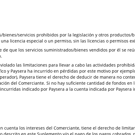
bienes/servicios prohibidos por la legislación y otros productos/bi
una licencia especial o un permiso, sin las licencias o permisos exi
e de que los servicios suministrados/bienes vendidos por él se reúne
n.
violado las limitaciones para llevar a cabo las actividades prohibi
ífico y Paysera ha incurrido en pérdidas por este motivo por ejemp
operador), Paysera tiene el derecho de deducir de manera no conte
ción del Comerciante. Si no hay suficiente cantidad de fondos en l
 incurridas indicado por Paysera a la cuenta indicada por Paysera
cuenta los intereses del Comerciante, tiene el derecho de limitar 
io descrito en este Suplemento y/o el pago de los pagos cobrados, r