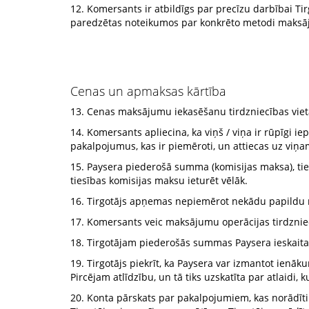
12. Komersants ir atbildīgs par precīzu darbībai Ti
paredzētas noteikumos par konkrēto metodi maksā
Cenas un apmaksas kārtība
13. Cenas maksājumu iekasēšanu tirdzniecības viet
14. Komersants apliecina, ka viņš / viņa ir rūpīg
pakalpojumus, kas ir piemēroti, un attiecas uz viņam
15. Paysera piederošā summa (komisijas maksa), tiek
tiesības komisijas maksu ieturēt vēlāk.
16. Tirgotājs apņemas nepiemērot nekādu papildu m
17. Komersants veic maksājumu operācijas tirdznie
18. Tirgotājam piederošās summas Paysera ieskaita 
19. Tirgotājs piekrīt, ka Paysera var izmantot ien
Pircējam atlīdzību, un tā tiks uzskatīta par atlaidi, 
20. Konta pārskats par pakalpojumiem, kas norādīti