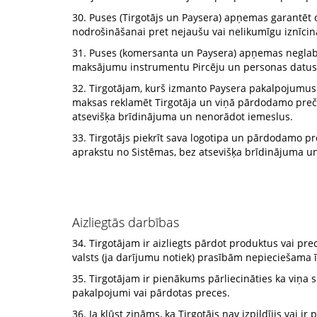
30. Puses (Tirgotājs un Paysera) apņemas garantēt 
nodrošināšanai pret nejaušu vai nelikumīgu iznīcinā
31. Puses (komersanta un Paysera) apņemas neglabāt
maksājumu instrumentu Pircēju un personas datus, 
32. Tirgotājam, kurš izmanto Paysera pakalpojumus
maksas reklamēt Tirgotāja un viņā pārdodamo preču
atsevišķa brīdinājuma un nenorādot iemeslus.
33. Tirgotājs piekrīt sava logotipa un pārdodamo pr
aprakstu no Sistēmas, bez atsevišķa brīdinājuma u
Aizliegtās darbības
34. Tirgotājam ir aizliegts pārdot produktus vai pr
valsts (ja darījumu notiek) prasībām nepieciešama īpa
35. Tirgotājam ir pienākums pārliecināties ka viņa 
pakalpojumi vai pārdotas preces.
36. Ja kļūst zināms, ka Tirgotājs nav izpildījis vai 