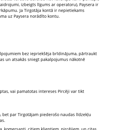
idrojumi, izbeigts līgums ar operatoru), Paysera ir
rkāpumu. Ja Tirgotāja kontā ir nepietiekams
mma uz Paysera norādīto kontu.
akalpojumiem bez iepriekšēja brīdinājuma, pārtraukt
bas un atsakās sniegt pakalpojumus nākotnē
as, vai pamatotas intereses Pircēji var tikt
, bet par Tirgotājam piederošo naudas līdzekļu
as.
 komersanti, citiem klientiem, pircējiem, un citas