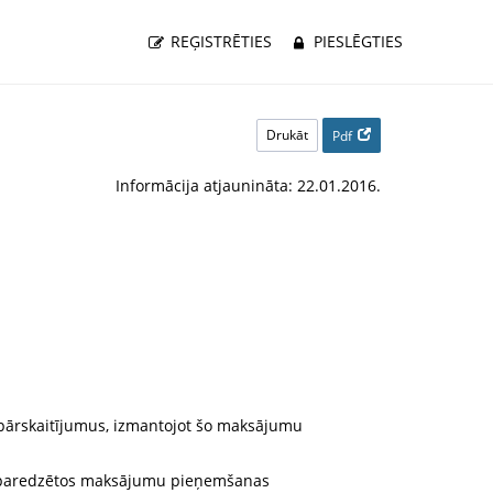
REĢISTRĒTIES
PIESLĒGTIES
Drukāt
Pdf
Informācija atjaunināta: 22.01.2016.
 pārskaitījumus, izmantojot šo maksājumu
em paredzētos maksājumu pieņemšanas