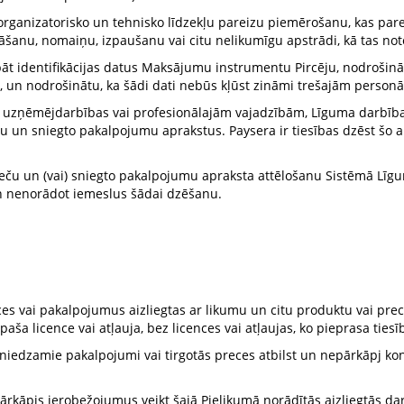
organizatorisko un tehnisko līdzekļu pareizu piemērošanu, kas par
šanu, nomaiņu, izpaušanu vai citu nelikumīgu apstrādi, kā tas note
 identifikācijas datus Maksājumu instrumentu Pircēju, nodrošinātu 
un nodrošinātu, ka šādi dati nebūs kļūst zināmi trešajām personā
 uzņēmējdarbības vai profesionālajām vajadzībām, Līguma darbība
 un sniegto pakalpojumu aprakstus. Paysera ir tiesības dzēst šo a
eču un (vai) sniegto pakalpojumu apraksta attēlošanu Sistēmā Līgum
n nenorādot iemeslus šādai dzēšanu.
eces vai pakalpojumus aizliegtas ar likumu un citu produktu vai pre
ša licence vai atļauja, bez licences vai atļaujas, ko pieprasa tiesīb
sniedzamie pakalpojumi vai tirgotās preces atbilst un nepārkāpj kon
ir pārkāpis ierobežojumus veikt šajā Pielikumā norādītās aizliegtās da