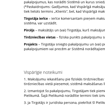
pakalpojumus, kas norādīti Sistēmā un kurus snied
(*Paskaidrojums: Gadījumos, kad Vispārīgā maksāju
tiek lietots termins „Klients“, bet, kad Vispārīgā m
Tirgotāja ierīce
– ierīce komersantam pieņem maksāj
sistēma, var uzstādīt.
Pircējs
– maksātājs un (vai) Tirgotāja, kurš maksāj
Tirdzniecības vietas
– fiziska punkts pakalpojumu s
Projekts
– Tirgotāja sniegto pakalpojumu un (vai) p
pakalpojumiem vai precēm ar Sistēmā norādītajie
Vispārīgie noteikumi
1. Maksājumu iekasēšanu pie fiziskās tirdzniecības 
tirdzniecības vietā pieņemot, sistēmā maksāšanas l
2. Izmantojot šo pakalpojumu, Tirgotājam tiek piem
Pielikumā. Šajā Pielikumā norādītie termini tiek iz
3. Ja Tirgotājs ir juridiska persona, piekrītot šī Pi