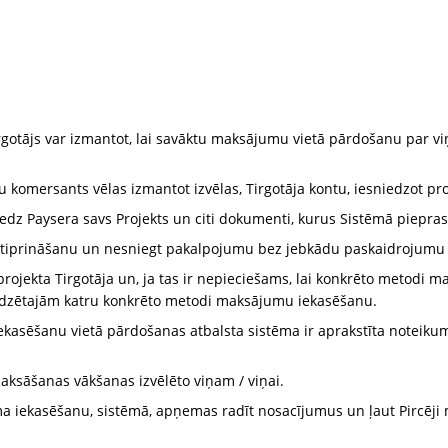
tājs var izmantot, lai savāktu maksājumu vietā pārdošanu par viņa
omersants vēlas izmantot izvēlas, Tirgotāja kontu, iesniedzot pro
iedz Paysera savs Projekts un citi dokumenti, kurus Sistēmā piepra
 apstiprināšanu un nesniegt pakalpojumu bez jebkādu paskaidrojumu
projekta Tirgotāja un, ja tas ir nepieciešams, lai konkrēto metodi
dzētajām katru konkrēto metodi maksājumu iekasēšanu.
kasēšanu vietā pārdošanas atbalsta sistēma ir aprakstīta noteik
ksāšanas vākšanas izvēlēto viņam / viņai.
a iekasēšanu, sistēmā, apņemas radīt nosacījumus un ļaut Pircēji