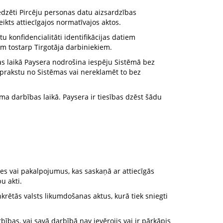
edzēti Pircēju personas datu aizsardzības
ikts attiecīgajos normatīvajos aktos.
konfidencialitāti identifikācijas datiem
m tostarp Tirgotāja darbiniekiem.
s laikā Paysera nodrošina iespēju Sistēmā bez
prakstu no Sistēmas vai nereklamēt to bez
a darbības laikā. Paysera ir tiesības dzēst šādu
ces vai pakalpojumus, kas saskaņā ar attiecīgās
u akti.
krētās valsts likumdošanas aktus, kurā tiek sniegti
rbības, vai savā darbībā nav ievērojis vai ir pārkāpis