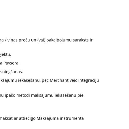
 / viņas preču un (vai) pakalpojumu saraksts ir
jektu.
sa Paysera.
 sniegšanas.
 maksājumu iekasēšanu, pēc Merchant veic integrāciju
umu īpašo metodi maksājumu iekasēšanu pie
 maksāt ar attiecīgo Maksājuma instrumenta