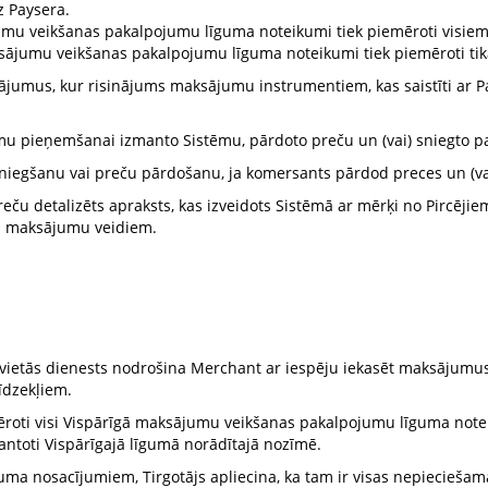
z Paysera.
mu veikšanas pakalpojumu līguma noteikumi tiek piemēroti visiem K
aksājumu veikšanas pakalpojumu līguma noteikumi tiek piemēroti tikai 
umus, kur risinājums maksājumu instrumentiem, kas saistīti ar P
umu pieņemšanai izmanto Sistēmu, pārdoto preču un (vai) sniegto 
niegšanu vai preču pārdošanu, ja komersants pārdod preces un (v
reču detalizēts apraksts, kas izveidots Sistēmā ar mērķi no Pircēj
m maksājumu veidiem.
vietās dienests nodrošina Merchant ar iespēju iekasēt maksājumus n
īdzekļiem.
ēroti visi Vispārīgā maksājumu veikšanas pakalpojumu līguma notei
mantoti Vispārīgajā līgumā norādītajā nozīmē.
elikuma nosacījumiem, Tirgotājs apliecina, ka tam ir visas nepiecieš