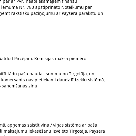
am par ar PVN neapliekamajiem finanšu
ja lēmumā Nr. 780 apstiprināto Noteikumu par
ņemt rakstisku paziņojumu ar Paysera parakstu un
r jāatdod Pircējam. Komisijas maksa piemēro
skaitīt tādu pašu naudas summu no Tirgotāja, un
 komersants nav pietiekami daudz līdzekļu sistēmā,
no saņemšanas ziņu.
ā, apņemas saistīt viņa / viņas sistēma ar paša
i maksājumu iekasēšanu izvēlēto Tirgotāja, Paysera