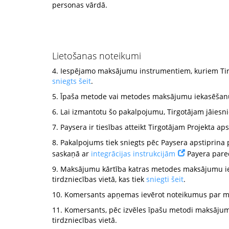
personas vārdā.
Lietošanas noteikumi
4. Iespējamo maksājumu instrumentiem, kuriem Tirgo
sniegts šeit
.
5. Īpaša metode vai metodes maksājumu iekasēšanu k
6. Lai izmantotu šo pakalpojumu, Tirgotājam jāiesn
7. Paysera ir tiesības atteikt Tirgotājam Projekta
8. Pakalpojums tiek sniegts pēc Paysera apstiprina 
saskaņā ar
integrācijas instrukcijām
Payera pare
9. Maksājumu kārtība katras metodes maksājumu ie
tirdzniecības vietā, kas tiek
sniegti šeit
.
10. Komersants apņemas ievērot noteikumus par ma
11. Komersants, pēc izvēles īpašu metodi maksājum
tirdzniecības vietā.