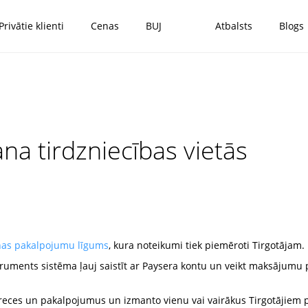
Privātie klienti
Cenas
BUJ
Atbalsts
Blogs
 tirdzniecības vietās
nas pakalpojumu līgums
, kura noteikumi tiek piemēroti Tirgotājam.
uments sistēma ļauj saistīt ar Paysera kontu un veikt maksājumu
preces un pakalpojumus un izmanto vienu vai vairākus Tirgotāji