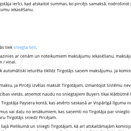
rgotāja ierīci, kad atskaitot summas, ko pircējs samaksā, nodrošino
jumu iekasēšanu.
ās tiek
sniegta šeit
.
i iepazinies ar cenām un noteikumiem maksājumu iekasēšanu, maksā
 / viņai.
 automātiski ieturēta tiklīdz Tirgotājs saņem maksājumu. Ja komisi
aksu, ja Pircēji izvēlas maksāt Tirgotājam, izmantojot Sistēmu ne
cības vietās, atņemot naudu no sniegtajiem Buyers tikai klātbūtnē
Tirgotāja Paysera kontā, kas atvērts saskaņā ar Vispārīgā līguma 
ākumus vai daļu no ienākumiem, kas saņemti no Tirgotāja par sniegt
kuru Tirgotājs sniedz Pircējam.
 šajā Pielikumā un sniegti Tirgotājam, kā arī atskaitāmajām komisi