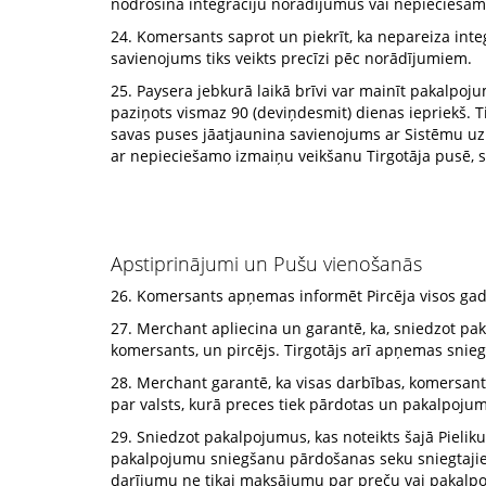
nodrošina integrāciju norādījumus vai nepieciešamo
24. Komersants saprot un piekrīt, ka nepareiza inte
savienojums tiks veikts precīzi pēc norādījumiem.
25. Paysera jebkurā laikā brīvi var mainīt pakalpo
paziņots vismaz 90 (deviņdesmit) dienas iepriekš. T
savas puses jāatjaunina savienojums ar Sistēmu uz 
ar nepieciešamo izmaiņu veikšanu Tirgotāja pusē, s
Apstiprinājumi un Pušu vienošanās
26. Komersants apņemas informēt Pircēja visos gad
27. Merchant apliecina un garantē, ka, sniedzot pak
komersants, un pircējs. Tirgotājs arī apņemas sniegt
28. Merchant garantē, ka visas darbības, komersanta,
par valsts, kurā preces tiek pārdotas un pakalpojumi 
29. Sniedzot pakalpojumus, kas noteikts šajā Pielik
pakalpojumu sniegšanu pārdošanas seku sniegtajiem. P
darījumu ne tikai maksājumu par preču vai pakalpo