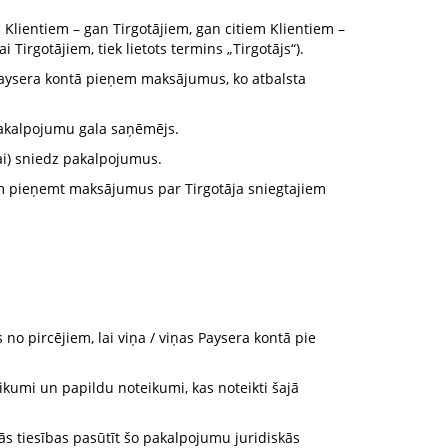
lientiem – gan Tirgotājiem, gan citiem Klientiem –
Tirgotājiem, tiek lietots termins „Tirgotājs“).
aysera kontā pieņem maksājumus, ko atbalsta
pakalpojumu gala saņēmējs.
ai) sniedz pakalpojumus.
iem pieņemt maksājumus par Tirgotāja sniegtajiem
o pircējiem, lai viņa / viņas Paysera kontā pie
kumi un papildu noteikumi, kas noteikti šajā
amās tiesības pasūtīt šo pakalpojumu juridiskās