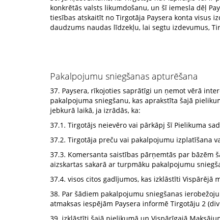
konkrētās valsts likumdošanu, un šī iemesla dēļ Pay
tiesības atskaitīt no Tirgotāja Paysera konta visus
daudzums naudas līdzekļu, lai segtu izdevumus, Ti
Pakalpojumu sniegšanas apturēšana
37. Paysera, rīkojoties saprātīgi un ņemot vērā inte
pakalpojuma sniegšanu, kas aprakstīta šajā pielik
jebkurā laikā, ja izrādās, ka:
37.1. Tirgotājs neievēro vai pārkāpj šī Pielikuma sa
37.2. Tirgotāja preču vai pakalpojumu izplatīšana va
37.3. Komersanta saistības pārņemtās par bāzēm šajā 
aizskartas sakarā ar turpmāku pakalpojumu sniegš
37.4. visos citos gadījumos, kas izklāstīti Vispār
38. Par šādiem pakalpojumu sniegšanas ierobežojum
atmaksas iespējām Paysera informē Tirgotāju 2 (di
39. izklāstīti šajā pielikumā un Vispārīgajā Maksāj