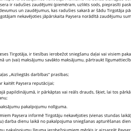
sera ir radušies zaudējumi (piemēram, uzlikts sods, pieprasīti paska
 izdevumus un zaudējumus, kas radušies sakarā ar šādu Tirgotāja pā
rgotājam nekavējoties jāpārskaita Paysera norādītā zaudējumu su
reses Tirgotāja, ir tiesības ierobežot sniegšanu daļai vai visiem p
umā un (vai) maksājumu savākto maksājumu, pārtraukt līgumattiecī
daļas „Aizliegtās darbības“ prasības;
r kaitēt Paysera reputācijai;
papildinājumā, ir pārkāptas vai reāls drauds, šķiet, lai tos pārkāpt
anu;
ējā maksājumu pakalpojumu nolīguma.
iem Paysera informē Tirgotāju nekavējoties (vienas stundas laikā)
vu) darba dienu laikā no pakalpojuma sniegšanas apturēšanas dien
umu pakalpojumu līguma ierobežojumiem mērķis ir aizsargāt Paysera,