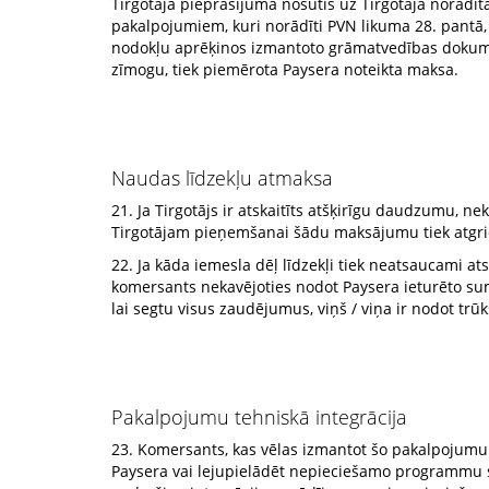
Tirgotāja pieprasījuma nosūtīs uz Tirgotāja norādī
pakalpojumiem, kuri norādīti PVN likuma 28. pantā
nodokļu aprēķinos izmantoto grāmatvedības dokume
zīmogu, tiek piemērota Paysera noteikta maksa.
Naudas līdzekļu atmaksa
21. Ja Tirgotājs ir atskaitīts atšķirīgu daudzumu, 
Tirgotājam pieņemšanai šādu maksājumu tiek atgri
22. Ja kāda iemesla dēļ līdzekļi tiek neatsaucami a
komersants nekavējoties nodot Paysera ieturēto su
lai segtu visus zaudējumus, viņš / viņa ir nodot 
Pakalpojumu tehniskā integrācija
23. Komersants, kas vēlas izmantot šo pakalpojumu 
Paysera vai lejupielādēt nepieciešamo programmu s