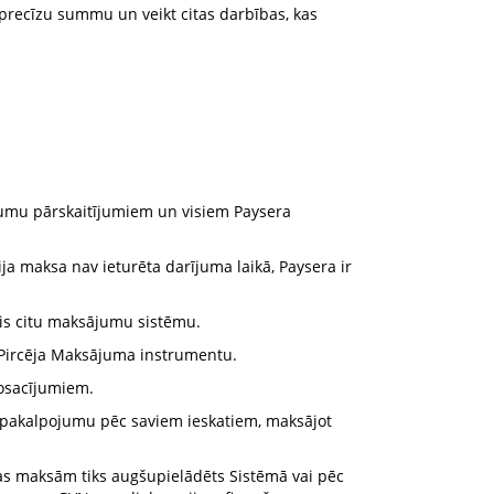
t precīzu summu un veikt citas darbības, kas
jumu pārskaitījumiem un visiem Paysera
ja maksa nav ieturēta darījuma laikā, Paysera ir
vis citu maksājumu sistēmu.
 Pircēja Maksājuma instrumentu.
nosacījumiem.
o pakalpojumu pēc saviem ieskatiem, maksājot
jas maksām tiks augšupielādēts Sistēmā vai pēc