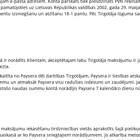
tajām e-pasta adresēm. Konta pārskats tiek pielīdzināts PVN rēķin
, pamatojoties uz Lietuvas Republikas valdības 2002. gada 29. mai
ntu izsniegšanu un atzīšanu 18-1 pantu. Pēc Tirgotāja lūguma sa
nekā ir norādīts Klientam, akceptētajam labu Tirgotāja maksājumu i
ezta.
tskaitīta no Paysera dēļ darbības Tirgotājam, Paysera ir tiesības at
mmu un atmaksāt Paysera visu radušies izdevumi un zaudējumi. Ja
trūkstošo naudas summu kontā norādījis Paysera 7 kalendāro dienu 
maksājumu iekasēšanu tirdzniecības vietās aprakstīts šajā pielikum
askaņā ar ko Paysera sniegtajiem norādījumiem. Jo atkarība metod