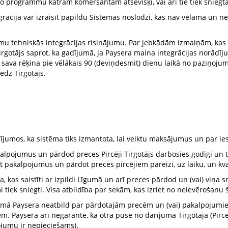
 programmu katram komersantam atsevišķi, vai arī tie tiek sniegta
grācija var izraisīt papildu Sistēmas noslodzi, kas nav vēlama un 
jumu tehniskās integrācijas risinājumu. Par jebkādām izmaiņām, kas
irgotājs saprot, ka gadījumā, ja Paysera maina integrācijas norādīj
sava rēķina pie vēlākais 90 (deviņdesmit) dienu laikā no paziņojum
edz Tirgotājs.
ījumos, ka sistēma tiks izmantota, lai veiktu maksājumus un par i
alpojumus un pārdod preces Pircēji Tirgotājs darbosies godīgi un tā
 pakalpojumus un pārdot preces pircējiem pareizi, uz laiku, un kval
 kas saistīti ar izpildi Līgumā un arī preces pārdod un (vai) viņa s
tiek sniegti. Visa atbildība par sekām, kas izriet no neievērošanu šīs
umā Paysera neatbild par pārdotajām precēm un (vai) pakalpojumiem,
aysera arī negarantē, ka otra puse no darījuma Tirgotāja (Pircēja) 
jumu ir nepieciešams).