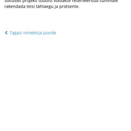
Sõltuvalt projekti tüübist võidakse reserveeritud summale
rakendada teisi tähtaegu ja protsente.
Tagasi nimekirja juurde