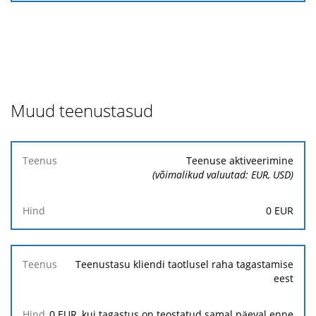
Muud teenustasud
Teenus
Teenuse aktiveerimine
(võimalikud valuutad: EUR, USD)
Hind
0
EUR
Teenustasu kliendi taotlusel raha tagastamise
eest
0
EUR, kui tagastus on teostatud samal päeval enne