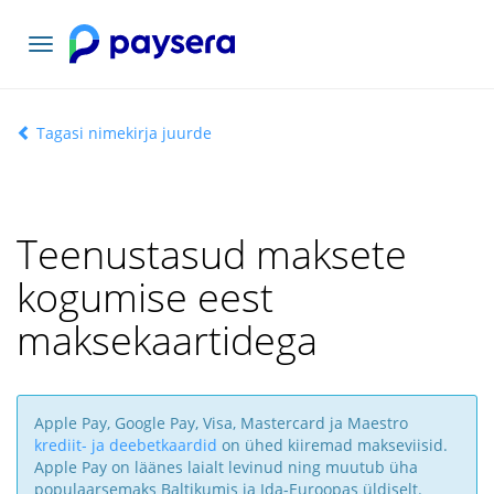
Vaheta
navigatsiooni
Tagasi nimekirja juurde
Teenustasud maksete
kogumise eest
maksekaartidega
Apple Pay, Google Pay, Visa, Mastercard ja Maestro
krediit- ja deebetkaardid
on ühed kiiremad makseviisid.
Apple Pay on läänes laialt levinud ning muutub üha
populaarsemaks Baltikumis ja Ida-Euroopas üldiselt.