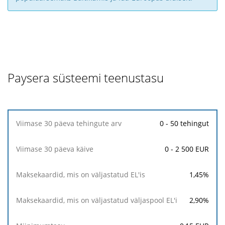
Paysera süsteemi teenustasu
Viimase
0 - 50 tehingut
30
päeva
0 - 2 500 EUR
tehingute
arv
1,45
%
Viimase
30
2,90
%
päeva
käive