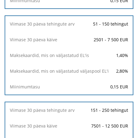
0,15
EUR
Maksekaardid,
mis
51 - 150 tehingut
on
väljastatud
EL'is
2501 - 7 500 EUR
Maksekaardid,
1,40
%
mis
on
väljastatud
2,80
%
väljaspool
EL'i
0,15
EUR
Miinimumtasu
151 - 250 tehingut
7501 - 12 500 EUR