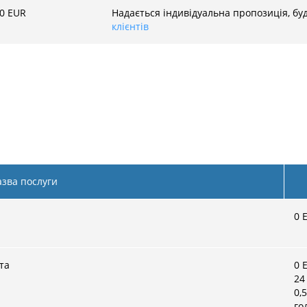
00 EUR
Надається індивідуальна пропозиція, бу
клієнтів
азва послуги
0
E
та
0
E
24
0,
го