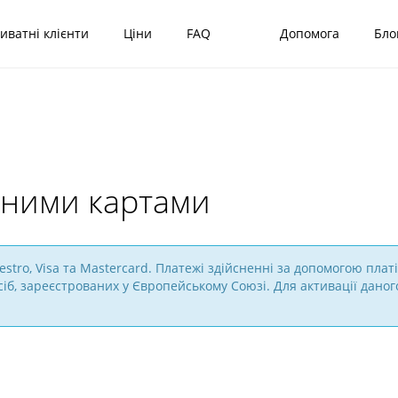
иватні клієнти
Ціни
FAQ
Допомога
Бло
іжними картами
ro, Visa та Mastercard. Платежі здійсненні за допомогою платі
б, зареєстрованих у Європейському Союзі. Для активації даног