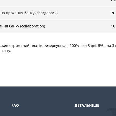
на прохання банку (chargeback)
30
ня банку (collaboration)
18
ен отриманий платіж резервується: 100% - на 3 дні, 5% - на 3 м
оекту.
FAQ
ДЕТАЛЬНІШЕ