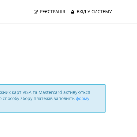
г
РЕЄСТРАЦІЯ
ВХІД У СИСТЕМУ
жних карт VISA та Mastercard активуються
о способу збору платежів заповніть
форму