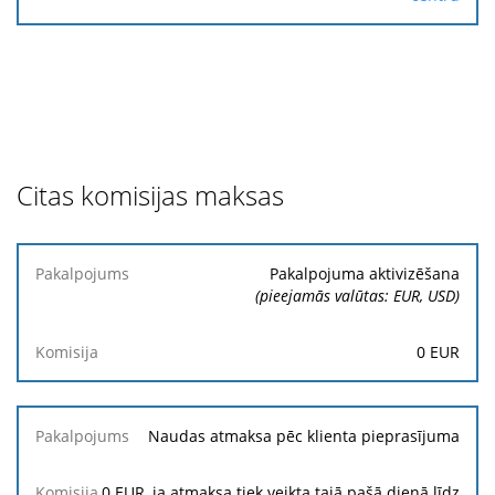
Citas komisijas maksas
Pakalpojums
Pakalpojuma aktivizēšana
(pieejamās valūtas: EUR, USD)
Komisija
0
EUR
Naudas atmaksa pēc klienta pieprasījuma
0
EUR, ja atmaksa tiek veikta tajā pašā dienā līdz