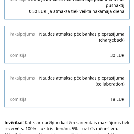
pusnaktij
0,50
EUR, ja atmaksa tiek veikta nākamajā dienā
Naudas atmaksa pēc bankas pieprasījuma
(chargeback)
30
EUR
Naudas atmaksa pēc bankas pieprasījuma
(collaboration)
18 EUR
Ievērībai!
Katrs ar norēķinu kartēm saņemtais maksājums tiek
rezervēts: 100% – uz trīs dienām, 5% – uz trīs mēnešiem.