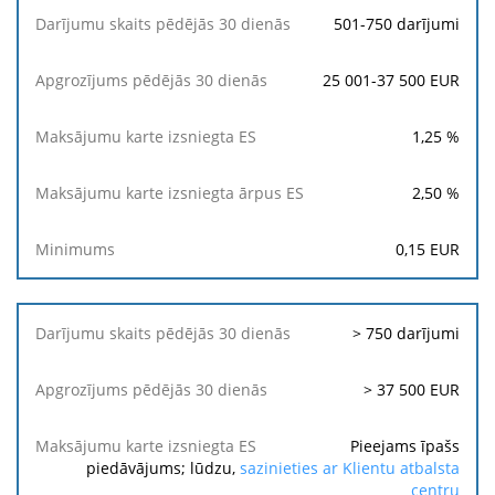
501-750 darījumi
25 001-37 500 EUR
1,25
%
2,50
%
0,15
EUR
> 750 darījumi
> 37 500 EUR
Pieejams īpašs
piedāvājums; lūdzu,
sazinieties ar Klientu atbalsta
centru