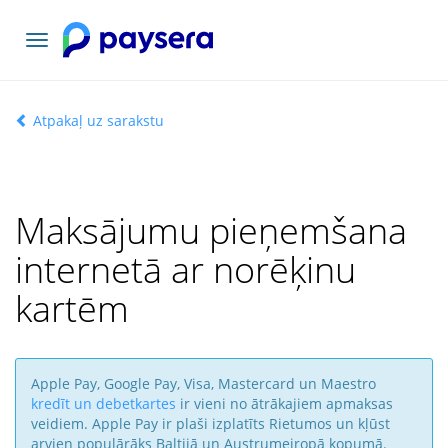
Pārslēgt
navigāciju
Atpakaļ uz sarakstu
Maksājumu pieņemšana
internetā ar norēķinu
kartēm
Apple Pay, Google Pay, Visa, Mastercard un Maestro
kredīt un debetkartes
ir vieni no ātrākajiem apmaksas
veidiem. Apple Pay ir plaši izplatīts Rietumos un kļūst
arvien populārāks Baltijā un Austrumeiropā kopumā.