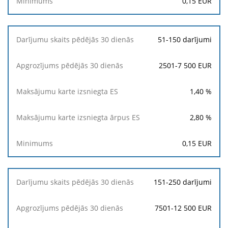
0,15
EUR
Maksājumu
karte
51-150 darījumi
izsniegta
ES
2501-7 500 EUR
Maksājumu
karte
1,40
%
izsniegta
ārpus
ES
2,80
%
Minimums
0,15
EUR
151-250 darījumi
7501-12 500 EUR